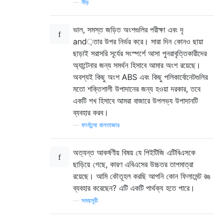
—
নীড়
ভাল, সমস্ত জড়িত অংশগুলির পরীক্ষা এবং দৃ
and়তার উপর নির্ভর করে। সারা দিন কোনও ছায়া
ছাড়াই সরাসরি সূর্যের সংস্পর্শে আসা পুনরাবৃত্তিকারীদের
অ্যান্টেনার জন্য সমর্থন হিসাবে আমার অংশ রয়েছে।
অবশ্যই কিছু অংশ ABS এবং কিছু পলিকার্বোনেটগুলির
মতো শক্তিশালী উপাদানের জন্য হওয়া দরকার, তবে
একটি শখ হিসাবে আমরা বাজারে উপলভ্য উপাদানটি
ব্যবহার করব।
—
ফার্নান্দো বালতাজার
অত্যন্ত আকর্ষণীয় বিষয় যে পিইটিজি এটিবিএসকে
ছাড়িয়ে গেছে, কারণ এবিএসের উচ্চতর তাপমাত্রা
রয়েছে। আমি কৌতূহল করছি আপনি কোন ফিলামেন্ট রঙ
ব্যবহার করেছেন? এটি একটি পার্থক্য হতে পারে।
—
সময়সূচী