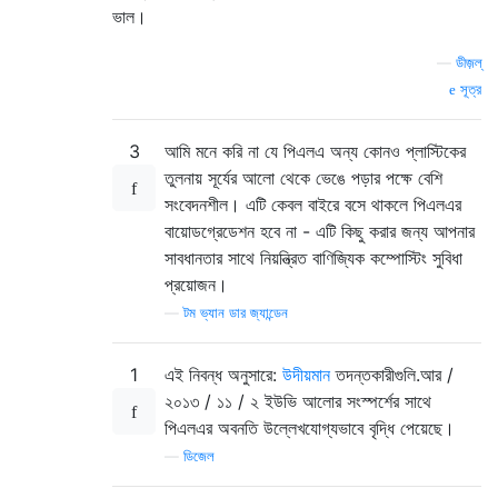
ভাল।
—
ডীজ়ল্
সূত্র
3
আমি মনে করি না যে পিএলএ অন্য কোনও প্লাস্টিকের
তুলনায় সূর্যের আলো থেকে ভেঙে পড়ার পক্ষে বেশি
সংবেদনশীল। এটি কেবল বাইরে বসে থাকলে পিএলএর
বায়োডগ্রেডেশন হবে না - এটি কিছু করার জন্য আপনার
সাবধানতার সাথে নিয়ন্ত্রিত বাণিজ্যিক কম্পোস্টিং সুবিধা
প্রয়োজন।
—
টম ভ্যান ডার জ্যান্ডেন
1
এই নিবন্ধ অনুসারে:
উদীয়মান
তদন্তকারীগুলি.আর /
২০১৩ / ১১ / ২ ইউভি আলোর সংস্পর্শের সাথে
পিএলএর অবনতি উল্লেখযোগ্যভাবে বৃদ্ধি পেয়েছে।
—
ডিজেল