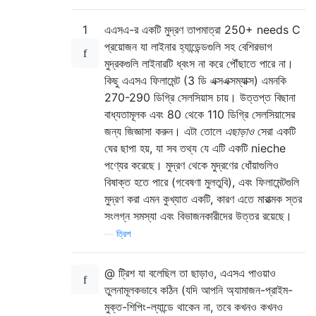
1
এএসএ-র একটি মুদ্রণ তাপমাত্রা 250+ needs C
প্রয়োজন যা লাইনার হ্যান্ডেন্ডগুলি সহ বেশিরভাগ
মুদ্রকগুলি লাইনারটি ধ্বংস না করে পৌঁছাতে পারে না।
কিছু এএসএ ফিলামেন্ট (3 ডি এক্সএক্সম্যাক্স) এমনকি
270-290 ডিগ্রি সেলসিয়াস চায়। উত্তপ্ত বিছানা
বাধ্যতামূলক এবং 80 থেকে 110 ডিগ্রি সেলসিয়াসের
জন্য জিজ্ঞাসা করুন। এটা তোলে
এছাড়াও
সেরা একটি
ঘের ছাপা হয়, যা সব তথ্য যে এটি একটি nieche
পণ্যের করেছে। মুদ্রণ থেকে মুদ্রণের ধোঁয়াগুলিও
বিষাক্ত হতে পারে (গবেষণা মুলতুবি), এবং ফিলামেন্টগুলি
মুদ্রণ করা এমন কুখ্যাত একটি, কারণ এতে মারাত্মক স্তর
সংলগ্ন সমস্যা এবং বিভাজনকারীদের উত্তর রয়েছে।
—
ত্রিশ
@ ট্রিশ যা বলেছিল তা ছাড়াও, এএসএ পাওয়াও
তুলনামূলকভাবে কঠিন (যদি আপনি অ্যামাজন-প্রাইম-
মুক্ত-শিপিং-ল্যান্ডে থাকেন না, তবে কখনও কখনও