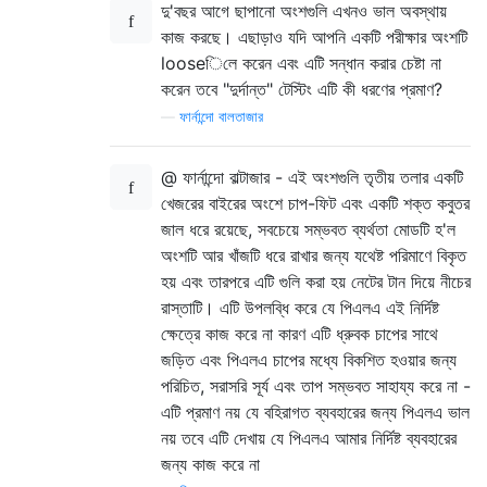
দু'বছর আগে ছাপানো অংশগুলি এখনও ভাল অবস্থায়
কাজ করছে। এছাড়াও যদি আপনি একটি পরীক্ষার অংশটি
looseিলে করেন এবং এটি সন্ধান করার চেষ্টা না
করেন তবে "দুর্দান্ত" টেস্টিং এটি কী ধরণের প্রমাণ?
—
ফার্নান্দো বালতাজার
@ ফার্নান্দো বাল্টাজার - এই অংশগুলি তৃতীয় তলার একটি
খেজরের বাইরের অংশে চাপ-ফিট এবং একটি শক্ত কবুতর
জাল ধরে রয়েছে, সবচেয়ে সম্ভবত ব্যর্থতা মোডটি হ'ল
অংশটি আর খাঁজটি ধরে রাখার জন্য যথেষ্ট পরিমাণে বিকৃত
হয় এবং তারপরে এটি গুলি করা হয় নেটের টান দিয়ে নীচের
রাস্তাটি। এটি উপলব্ধি করে যে পিএলএ এই নির্দিষ্ট
ক্ষেত্রে কাজ করে না কারণ এটি ধ্রুবক চাপের সাথে
জড়িত এবং পিএলএ চাপের মধ্যে বিকশিত হওয়ার জন্য
পরিচিত, সরাসরি সূর্য এবং তাপ সম্ভবত সাহায্য করে না -
এটি প্রমাণ নয় যে বহিরাগত ব্যবহারের জন্য পিএলএ ভাল
নয় তবে এটি দেখায় যে পিএলএ আমার নির্দিষ্ট ব্যবহারের
জন্য কাজ করে না