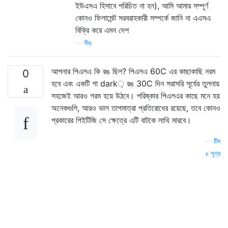
ইউএসএ হিসাবে পরিচিত না হন), আমি আমার সম্পূর্ণ
কোনও ফিলামেন্ট সরবরাহকারী সম্পর্কে জানি না এএসএ
বিক্রি করে এমন দেশ
—
নীড়
আপনার পিএলএ কি রঙ ছিল? পিএলএ 60C এর কাছাকাছি নরম
0
হবে এবং একটি গা dark় রঙ 30C দিন সরাসরি সূর্যের তুলনায়
সহজেই আরও গরম হয়ে উঠবে। পরিষ্কার পিএলএর কাছে মনে হয়
অনেকগুলি, আরও ভাল তাপমাত্রা প্রতিরোধের রয়েছে, তবে কোনও
প্রকারের পিইটিজি সে ক্ষেত্রে এটি বাটকে লাথি মারবে।
—
টিম
সূত্র