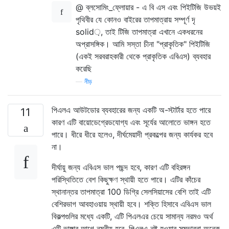
@ ব্লসোমিং_ফ্লোয়ার - এ বি এস এবং পিইটিজি উভয়ই
পৃথিবীর যে কোনও বাইরের তাপমাত্রায় সম্পূর্ণ দৃ
solid়, তাই টিজি তাপমাত্রা এখানে একধরনের
অপ্রাসঙ্গিক। আমি সস্তা চীনা "প্রাকৃতিক" পিইটিজি
(একই সরবরাহকারী থেকে প্রাকৃতিক এবিএস) ব্যবহার
করেছি
—
নীড়
পিএলএ আউটডোর ব্যবহারের জন্য একটি অ-স্টার্টার হতে পারে
11
কারণ এটি বায়োডেগ্রেডযোগ্য এবং সূর্যের আলোতে ভাঙ্গন হতে
পারে। ধীরে ধীরে হলেও, দীর্ঘমেয়াদী প্রকল্পের জন্য কার্যকর হবে
না।
দীর্ঘায়ু জন্য এবিএস ভাল পছন্দ হবে, কারণ এটি বহিরঙ্গন
পরিস্থিতিতে বেশ কিছুক্ষণ স্থায়ী হতে পারে। এটির কাঁচের
স্থানান্তর তাপমাত্রা 100 ডিগ্রি সেলসিয়াসের বেশি তাই এটি
বেশিরভাগ আবহাওয়ায় স্থায়ী হবে। শক্তি হিসাবে এবিএস ভাল
বিকল্পগুলির মধ্যে একটি, এটি পিএলএর চেয়ে সামান্য নরমও অর্থ
এটি ভাঙ্গার আগে নমনীয় হবে, পিএলএ নষ্ট হওয়ার সম্ভাবনা অনেক