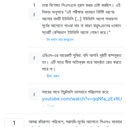
1
তারা বিশেষত পিএলএকে হ্রাস করার চেষ্টা করছিল। এই
নিবন্ধ অনুসারে "এই পরীক্ষায় ব্যবহৃত নির্দিষ্ট ধরণের
আলোর নামটি ইউভিসি [...] ইউভিসি আলো সাধারণত
সূর্যের আলোতে পাওয়া যায় না কারণ বায়ুমণ্ডলের ওজোন
স্তরটি বেশিরভাগ ইউভিসি আলো শোষণ করে।"
—
টম ভ্যান ডার জ্যান্ডেন
এবিএস-এর আরেকটি সুবিধা: যদি আপনি পৃষ্ঠটি বাষ্পমুক্ত
হন। এটি স্তর সীমা অতিক্রম করে আর্দ্রতা রোধ করতে
পারে না।
—
ট্রিশ করুন
সময়ের সাথে প্রিন্টগুলি ভালভাবে পরিচালনা করে:
youtube.com/watch?v=qqNfa_zExRU
—
Trish
আমরা বহিরাগত পরিবেশে, সরাসরি-সূর্যের আলোতে পিএলএ ব্যবহার
1