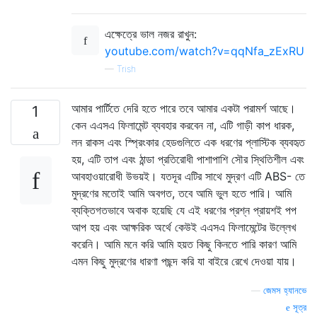
এক্ষেত্রে ভাল নজর রাখুন:
youtube.com/watch?v=qqNfa_zExRU
—
Trish
আমার পার্টিতে দেরি হতে পারে তবে আমার একটা পরামর্শ আছে।
1
কেন এএসএ ফিলামেন্ট ব্যবহার করবেন না, এটি গাড়ী কাপ ধারক,
লন রাকস এবং স্প্রিংকার হেডগুলিতে এক ধরণের প্লাস্টিক ব্যবহৃত
হয়, এটি তাপ এবং ঠান্ডা প্রতিরোধী পাশাপাশি সৌর স্থিতিশীল এবং
আবহাওয়ারোধী উভয়ই। যতদূর এটির সাথে মুদ্রণ এটি ABS- তে
মুদ্রণের মতোই আমি অবগত, তবে আমি ভুল হতে পারি। আমি
ব্যক্তিগতভাবে অবাক হয়েছি যে এই ধরণের প্রশ্ন প্রায়শই পপ
আপ হয় এবং আক্ষরিক অর্থে কেউই এএসএ ফিলামেন্টের উল্লেখ
করেনি। আমি মনে করি আমি হয়ত কিছু কিনতে পারি কারণ আমি
এমন কিছু মুদ্রণের ধারণা পছন্দ করি যা বাইরে রেখে দেওয়া যায়।
—
জেমস হ্যানভে
সূত্র