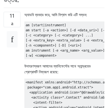
অ্যাডবি ব্যবহার করে, আমি বিশ্বাস করি এটি সম্ভব:
11
am [start|instrument]

am start [-a <action>] [-d <data_uri>] [-t 
[-c <category> [-c <category>] ...]

[-e <extra_key> <extra_value> [-e <extra_ke
[-n <component>] [-D] [<uri>]

am instrument [-e <arg_name> <arg_value>] [
উদাহরণস্বরূপ আমাদের ম্যানিফেস্টের সাথে অ্যান্ড্রয়েড
প্রোগ্রামটি নিম্নরূপ রয়েছে:
<manifest xmlns:android="http://schemas.and
 package="com.app1.android.xtract">

  <application android:icon="@drawable/icon
   <activity class=".Contact" android:label
    <intent-filter>

    <action android:value="android.intent.a