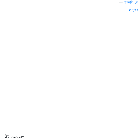
—
নাফটুলি কে
সূত্র
উত্তর: