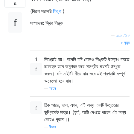
(বিকল্প সরাসরি
লিঙ্ক
)
সম্পাদনা: স্থির লিঙ্ক
—
user739
সূত্র
1
লিঙ্ক্রোট হয়। আপনি যদি কোনও লিঙ্কটি উল্লেখ করতে
চলেছেন তবে অনুগ্রহ করে সামগ্রীর মাংসটি উদ্ধৃত
করুন। যদি সাইটটি নীচে যায় তবে এই প্রশ্নটি সম্পূর্ণ
অকেজো হয়ে যায়।
—
আলে
ঠিক আছে, ভাল, এখন, এটি অন্য একটি উত্তরের
ডুপ্লিকেট মাত্র। (হ্যাঁ, আমি দেখতে পারেন এই অন্য
চেয়েও পুরনো।)
—
বীয়ার