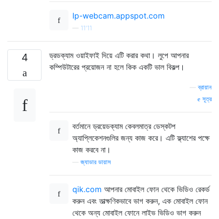
Ip-webcam.appspot.com
—
11'11
ড্রডক্যাম ওয়াইফাই দিয়ে এটি করার কথা। লুপে আপনার
4
কম্পিউটারের প্রয়োজন না হলে কিক একটি ভাল বিকল্প।
—
ব্রায়ান
সূত্র
বর্তমানে ড্রয়েডক্যাম কেবলমাত্র ডেস্কটপ
অ্যাপ্লিকেশনগুলির জন্য কাজ করে। এটি ফ্ল্যাশের পক্ষে
কাজ করবে না।
—
জ্যাডার ডায়াস
qik.com
আপনার মোবাইল ফোন থেকে ভিডিও রেকর্ড
করুন এবং তাত্ক্ষণিকভাবে ভাগ করুন, এক মোবাইল ফোন
থেকে অন্য মোবাইল ফোনে লাইভ ভিডিও ভাগ করুন