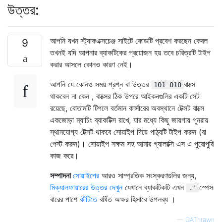
উত্তর:
আপনি যখন স্ট্যাকএক্সচেঞ্জ সাইটে কোডটি প্রবেশ করছেন কেবল
9
তখনই যদি আপনার ব্যাকটিকের প্রয়োজন হয় তবে চরিত্রটি টাইপ
করার আসলে কোনও কারণ নেই।
আপনি যে কোনও সময় প্রশ্ন বা উত্তর
বাক্সে
101 010
থাকবেন না কেন , বাক্সের ঠিক উপরে আইকনগুলির একটি সেট
রয়েছে, বোতামটি টিপলে বর্তমান কার্সারের অবস্থানে টেক্সট বাক্সে
একজোড়া ম্যাচিং ব্যাকটিক্স রাখে, যার মধ্যে কিছু জায়গায় পুনরায়
স্থানযোগ্য টেক্সট থাকবে সোয়াইপ দিয়ে পাঠ্যটি টাইপ করুন (বা
পেস্ট করুন)। সোয়াইপ সক্ষম সহ আমার গ্যালাক্সি এস এ পুরোপুরি
কাজ করে।
সম্পাদনা
সোয়াইপের
আরও সাম্প্রতিক সংস্করণগুলির জন্য,
মিক্যালফায়ারের উত্তর দেখুন
যেখানে ব্যাকটিকটি এখন
স্পেস
.'
বারের পাশে
কীটিতে
বর্ধিত অক্ষর হিসাবে উপলব্ধ ।
—
GAThrawn