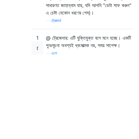
সাধারণত জাহান্নাম যায়, যদি আপনি "ডেটা সাফ করুন"
এ চেষ্টা যেকোন ধরণের গেম)।
—
ট্রেজার্ড
1
@ ট্রেজেদার: এটি যুক্তিযুক্ত বলে মনে হচ্ছে। একটি
পুনঃসূচনা অবশ্যই ধ্বংসাত্মক নয়, সময় সাপেক্ষ।
—
এলে