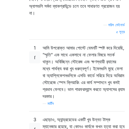
অ্যাপগুলি সর্বদা ব্যাকগ্রাউন্ডে চলে তবে সাধারণত প্রয়োজন হয়
না।
—
মরিস মেইনার্ড
সূত্র
1
আমি উপরোক্ত আমার পোস্টে যেমনটি স্পষ্ট করে দিয়েছি,
"স্মৃতি" এক সাথে একসাথে না ফেলার বিষয়ে সতর্ক
থাকুন। অবিচ্ছিন্ন স্টোরেজ এবং ক্ষণস্থায়ী র‌্যামের
মধ্যে পার্থক্য করা খুব গুরুত্বপূর্ণ। ইমেলগুলি মুছে ফেলা
বা অ্যাপ্লিকেশনগুলিকে এসডি কার্ডে সরিয়ে দিয়ে অবিরাম
স্টোরেজে স্পেস ক্লিয়ারিং এর কার্য সম্পাদনে খুব কমই
প্রভাব ফেলবে। ভাল পারফরম্যান্স করতে অ্যাপসের র‍্যাম
দরকার।
—
মার্টিন
3
এছাড়াও, অ্যান্ড্রয়েডের একটি খুব উন্নত টাস্ক
ম্যানেজার রয়েছে, যা কোনও কার্যকে কখন হত্যা করা হবে