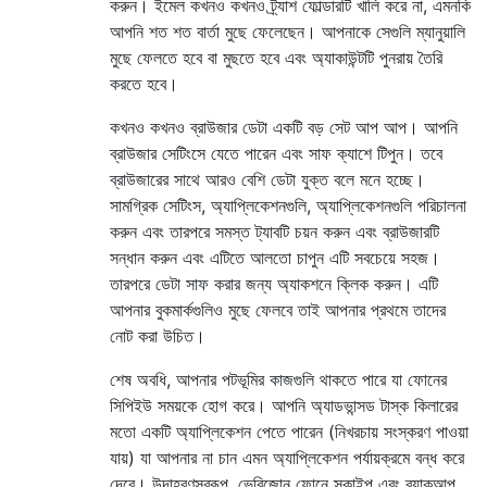
করুন। ইমেল কখনও কখনও ট্র্যাশ ফোল্ডারটি খালি করে না, এমনকি
আপনি শত শত বার্তা মুছে ফেলেছেন। আপনাকে সেগুলি ম্যানুয়ালি
মুছে ফেলতে হবে বা মুছতে হবে এবং অ্যাকাউন্টটি পুনরায় তৈরি
করতে হবে।
কখনও কখনও ব্রাউজার ডেটা একটি বড় সেট আপ আপ। আপনি
ব্রাউজার সেটিংসে যেতে পারেন এবং সাফ ক্যাশে টিপুন। তবে
ব্রাউজারের সাথে আরও বেশি ডেটা যুক্ত বলে মনে হচ্ছে।
সামগ্রিক সেটিংস, অ্যাপ্লিকেশনগুলি, অ্যাপ্লিকেশনগুলি পরিচালনা
করুন এবং তারপরে সমস্ত ট্যাবটি চয়ন করুন এবং ব্রাউজারটি
সন্ধান করুন এবং এটিতে আলতো চাপুন এটি সবচেয়ে সহজ।
তারপরে ডেটা সাফ করার জন্য অ্যাকশনে ক্লিক করুন। এটি
আপনার বুকমার্কগুলিও মুছে ফেলবে তাই আপনার প্রথমে তাদের
নোট করা উচিত।
শেষ অবধি, আপনার পটভূমির কাজগুলি থাকতে পারে যা ফোনের
সিপিইউ সময়কে হোগ করে। আপনি অ্যাডভান্সড টাস্ক কিলারের
মতো একটি অ্যাপ্লিকেশন পেতে পারেন (নিখরচায় সংস্করণ পাওয়া
যায়) যা আপনার না চান এমন অ্যাপ্লিকেশন পর্যায়ক্রমে বন্ধ করে
দেবে। উদাহরণস্বরূপ, ভেরিজোন ফোনে স্কাইপ এবং ব্যাকআপ