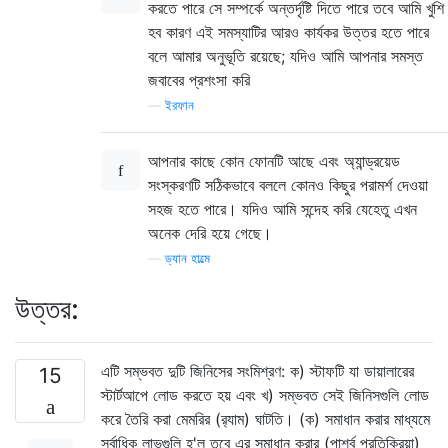
করতে পারে সে সম্পর্কে অন্তর্দৃষ্টি দিতে পারে তবে আমি খুশি
হব কারণ এই সমস্যাটির আরও কার্যকর উত্তর হতে পারে
বলে আমার অনুভূতি রয়েছে; যদিও আমি আপনার সমস্ত
জবাবের প্রশংসা করি
—
ইরফান
আপনার কাছে কোন ফোনটি আছে এবং অ্যান্ড্রয়েড
সংস্করণটি সঠিকভাবে বললে কোনও কিছুর পরামর্শ দেওয়া
সহজ হতে পারে। যদিও আমি সন্দেহ করি যেহেতু এখন
অনেক দেরি হয়ে গেছে।
—
ড্যান হাল্মে
উত্তর:
এটি সম্ভবত দুটি জিনিসের সংমিশ্রণ: ক) স্টাফটি যা ডায়ালারের
15
স্টার্টআপে লোড করতে হয় এবং খ) সম্ভবত সেই জিনিসগুলি লোড
করে তৈরি করা মেমরির (র‌্যাম) ঘাটতি। (ক) সমাধান করার মাধ্যমে
সর্বাধিক লাভগুলি হ'ল তবে এর সমাধান করার (পার্শ্ব প্রতিক্রিয়া)