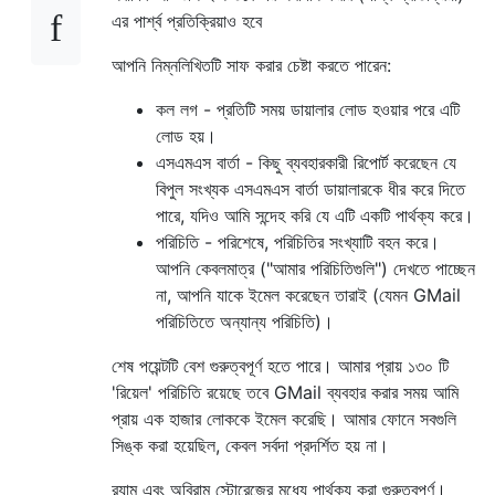
এর পার্শ্ব প্রতিক্রিয়াও হবে
আপনি নিম্নলিখিতটি সাফ করার চেষ্টা করতে পারেন:
কল লগ - প্রতিটি সময় ডায়ালার লোড হওয়ার পরে এটি
লোড হয়।
এসএমএস বার্তা - কিছু ব্যবহারকারী রিপোর্ট করেছেন যে
বিপুল সংখ্যক এসএমএস বার্তা ডায়ালারকে ধীর করে দিতে
পারে, যদিও আমি সন্দেহ করি যে এটি একটি পার্থক্য করে।
পরিচিতি - পরিশেষে, পরিচিতির সংখ্যাটি বহন করে।
আপনি কেবলমাত্র ("আমার পরিচিতিগুলি") দেখতে পাচ্ছেন
না, আপনি যাকে ইমেল করেছেন তারাই (যেমন GMail
পরিচিতিতে অন্যান্য পরিচিতি)।
শেষ পয়েন্টটি বেশ গুরুত্বপূর্ণ হতে পারে। আমার প্রায় ১৩০ টি
'রিয়েল' পরিচিতি রয়েছে তবে GMail ব্যবহার করার সময় আমি
প্রায় এক হাজার লোককে ইমেল করেছি। আমার ফোনে সবগুলি
সিঙ্ক করা হয়েছিল, কেবল সর্বদা প্রদর্শিত হয় না।
র‌্যাম এবং অবিরাম স্টোরেজের মধ্যে পার্থক্য করা গুরুত্বপূর্ণ।