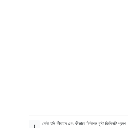
কেউ যদি কীভাবে এবং কীভাবে ফিউশন বুস্ট জিনিসটি গ্রহণ