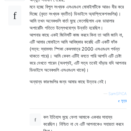
মনে হচ্ছে বিপুল সংখ্যক এসএমএস মোবাইলটিকে আরও ধীর করে
দিচ্ছে (বৃহত সংখ্যক ব্যতীত) ডিভাইসে অ্যাপ্লিকেশনগুলির)।
আমি তখন অনেকগুলি বার্তা মুছে ফেলেছিলাম এবং ডায়ালার
অপারেটিং গতিতে উল্লেখযোগ্য উন্নতি হয়েছিল।
আপনার কাছে একই জিনিসটি কাজ করবে কিনা তা আমি জানি না,
এটি আমার মোবাইলে আমি আবিষ্কার করেছি এটি একটি ফাঁক
(সত্য: স্যামসাং স্পিকা কেবলমাত্র 2000 এসএমএস পর্যন্ত
থাকতে পারে)। আমি কেবল এটিই বলতে পারি আপনি এটি চেষ্টা
করে দেখতে পারেন (অবশ্যই, এটি সত্য তবেই দাঁড়ায় যদি আপনার
ডিভাইসে অনেকগুলি এসএমএস থাকে)।
অন্যান্য কারণগুলির জন্য আমার কাছে উত্তর নেই।
—
SamSPICA
সূত্র
কল ইতিহাস মুছে ফেলা আমাকে একবার সাহায্য
করেছিল। নিশ্চিত না যে এটি আপনাকেও সহায়তা করবে
কিনা।