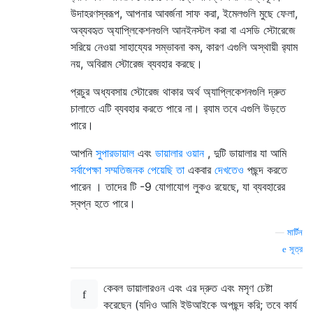
উদাহরণস্বরূপ, আপনার আবর্জনা সাফ করা, ইমেলগুলি মুছে ফেলা,
অব্যবহৃত অ্যাপ্লিকেশনগুলি আনইনস্টল করা বা এসডি স্টোরেজে
সরিয়ে নেওয়া সাহায্যের সম্ভাবনা কম, কারণ এগুলি অস্থায়ী র‌্যাম
নয়, অবিরাম স্টোরেজ ব্যবহার করছে।
প্রচুর অধ্যবসায় স্টোরেজ থাকার অর্থ অ্যাপ্লিকেশনগুলি দ্রুত
চালাতে এটি ব্যবহার করতে পারে না। র‌্যাম তবে এগুলি উড়তে
পারে।
আপনি
সুপারডায়াল
এবং
ডায়ালার ওয়ান
, দুটি ডায়ালার যা আমি
সর্বাপেক্ষা সম্মতিজনক পেয়েছি তা
একবার
দেখতেও
পছন্দ করতে
পারেন । তাদের টি -9 যোগাযোগ লুকও রয়েছে, যা ব্যবহারের
স্বপ্ন হতে পারে।
—
মার্টিন
সূত্র
কেবল ডায়ালারওন এবং এর দ্রুত এবং মসৃণ চেষ্টা
করেছেন (যদিও আমি ইউআইকে অপছন্দ করি; তবে কার্য