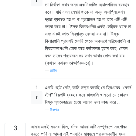
তা নির্ধারণ করার জন্য একটি জটিল অ্যালগরিদম ব্যবহার
করে। যদি এমন মেমরি থাকে যা অন্য অ্যাপ্লিকেশন
দ্বারা ব্যবহৃত হয় না বা প্রয়োজন হয় না তবে এটি এটি
হত্যা করে না। টাস্ক কিলারগুলির একই মেট্রিক থাকে না
এবং একই জ্ঞাত সিদ্ধান্ত নেওয়া যায় না। টাস্ক
কিলারগুলি প্রায়শই মেমরি থেকে অকারণে পরিষেবাগুলি বা
ক্রিয়াকলাপগুলি লোড করে কর্মক্ষমতা হ্রাস করে, কেবল
যখন তাদের প্রয়োজন হয় তখন আবার লোড করা যায়
(কখনও কখনও তাত্ক্ষণিকভাবে)।
—
মার্টিন
1
একটি ছোট্ট নোট, আমি লক্ষ্য করেছি যে ফ্রিওয়ের "ফোর্স
স্টপ" বিকল্পটি ব্যবহার করে কাজগুলি থামানো যে কোনও
টাস্ক ম্যানেজারের চেয়ে অনেক ভাল কাজ করে ..
—
ইরফান
আমার একই সমস্যা ছিল, যদিও আমরা এটি সম্পূর্ণরূপে সংশোধন
3
করতে পারি না আমরা এই পদ্ধতির মাধ্যমে প্রারম্ভকালীন সময়