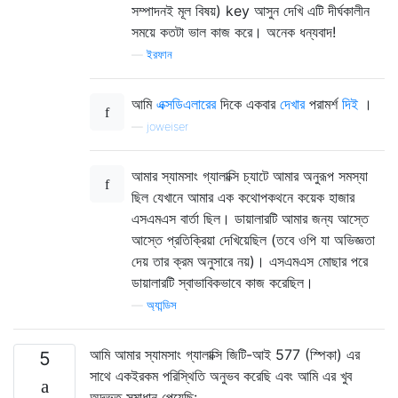
সম্পাদনই মূল বিষয়) key আসুন দেখি এটি দীর্ঘকালীন
সময়ে কতটা ভাল কাজ করে। অনেক ধন্যবাদ!
—
ইরফান
আমি
এক্সডিএলারের
দিকে একবার
দেখার
পরামর্শ
দিই
।
—
joweiser
আমার স্যামসাং গ্যালাক্সি চ্যাটে আমার অনুরূপ সমস্যা
ছিল যেখানে আমার এক কথোপকথনে কয়েক হাজার
এসএমএস বার্তা ছিল। ডায়ালারটি আমার জন্য আস্তে
আস্তে প্রতিক্রিয়া দেখিয়েছিল (তবে ওপি যা অভিজ্ঞতা
দেয় তার ক্রম অনুসারে নয়)। এসএমএস মোছার পরে
ডায়ালারটি স্বাভাবিকভাবে কাজ করেছিল।
—
অ্যান্ডিস
আমি আমার স্যামসাং গ্যালাক্সি জিটি-আই 577 (স্পিকা) এর
5
সাথে একইরকম পরিস্থিতি অনুভব করেছি এবং আমি এর খুব
অদ্ভুত সমাধান পেয়েছি: