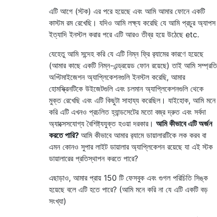
এটি আগে (স্টক) এর পরে হয়েছে এবং আমি আমার ফোনে একটি
কাস্টম রম রেখেছি। যদিও আমি লক্ষ্য করেছি যে আমি প্রচুর অ্যাপস
ইত্যাদি ইনস্টল করার পরে এটি আরও তীব্র হয়ে উঠেছে etc.
যেহেতু আমি সন্দেহ করি যে এটি নিম্ন ফ্রি র‌্যামের কারণে হয়েছে
(আমার কাছে একটি নিম্ন-এন্ড্রয়েড ফোন রয়েছে) তাই আমি সম্প্রতি
অপ্টিমাইজেশন অ্যাপ্লিকেশনগুলি ইনস্টল করেছি, আমার
হোমস্ক্রিনটিকে উইজেটগুলি এবং চলমান অ্যাপ্লিকেশনগুলি থেকে
মুক্ত রেখেছি এবং এটি কিছুটা সাহায্য করেছিল। যাইহোক, আমি মনে
করি এটি এখনও প্রচলিত হ্যান্ডসেটের মতো বজ্র দ্রুত এবং সর্বদা
অ্যাক্সেসযোগ্য বৈশিষ্ট্যযুক্ত হওয়া দরকার।
আমি কীভাবে এটি অর্জন
করতে পারি?
আমি কীভাবে আমার র‍্যামে ডায়ালারটিকে লক করব বা
এমন কোনও সুপার লাইট ডায়ালার অ্যাপ্লিকেশন রয়েছে যা এই স্টক
ডায়ালারের প্রতিস্থাপন করতে পারে?
এছাড়াও, আমার প্রায় 150 টি ফেসবুক এবং গুগল পরিচিতি সিঙ্ক
হয়েছে বলে এটি হতে পারে? (আমি মনে করি না যে এটি একটি বড়
সংখ্যা)