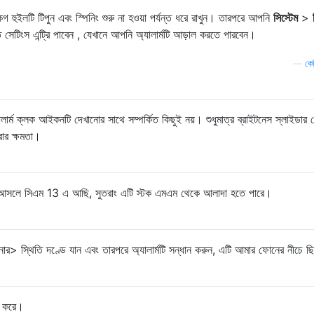
কগ হুইলটি টিপুন এবং স্পিনিং শুরু না হওয়া পর্যন্ত ধরে রাখুন। তারপরে আপনি
সিস্টেম
>
সেটিংস এন্ট্রি পাবেন , যেখানে আপনি অ্যালার্মটি আড়াল করতে পারবেন।
—
কেভ
লার্ম ক্লক আইকনটি দেখানোর সাথে সম্পর্কিত কিছুই নয়। শুধুমাত্র ব্রাইটনেস স্লাইডার 
রার ক্ষমতা।
আসলে সিএম 13 এ আছি, সুতরাং এটি স্টক এমএম থেকে আলাদা হতে পারে।
ার> স্থিতি দণ্ডে যান এবং তারপরে অ্যালার্মটি সন্ধান করুন, এটি আমার ফোনের নীচে 
জ করে।