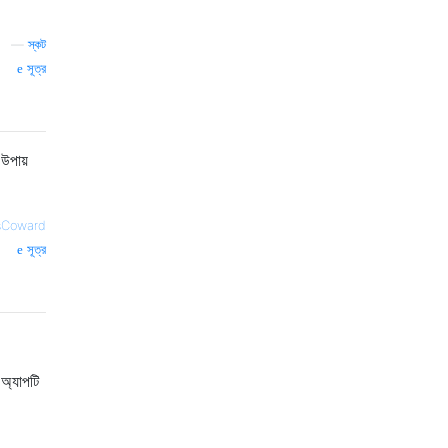
—
স্কট
সূত্র
উপায়
ssCoward
সূত্র
অ্যাপটি