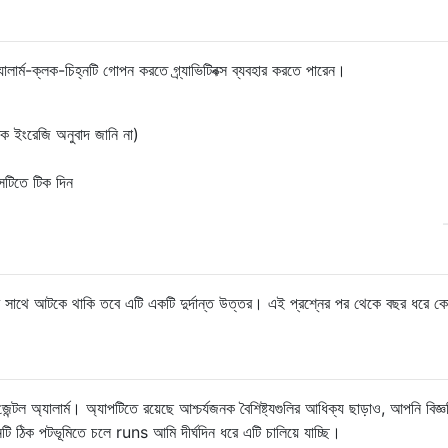
ার্ম-ক্লক-চিহ্নটি গোপন করতে গ্র্যাভিটিবক্স ব্যবহার করতে পারেন।
ঠিক ইংরেজি অনুবাদ জানি না)
ক্সটিতে টিক দিন
়ির সাথে আটকে থাকি তবে এটি একটি দুর্দান্ত উত্তর। এই প্রশ্নের পর থেকে বছর ধরে 
ন্টল অ্যালার্ম। অ্যাপটিতে রয়েছে আশ্চর্যজনক বৈশিষ্ট্যগুলির আধিক্য ছাড়াও, আপনি বিজ্ঞ
 ঠিক পটভূমিতে চলে runs আমি দীর্ঘদিন ধরে এটি চালিয়ে যাচ্ছি।