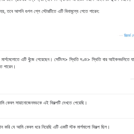
য়, তবে আপনি গুগল প্লে স্টোরটিতে এটি বিনামূল্যে পেতে পারেন:
—
রিচার্ড 
 মার্শমেলোতে এটি খুঁজে পেয়েছেন। সেটিংস> স্থিতি দণ্ড> স্থিতি বার আইকনগুলিতে য
তে পারেন।
 আমি কেবল সায়ানোজেনমডকে এই বিকল্পটি দেখতে পেয়েছি।
করি যে আমি কেবল ধরে নিয়েছি এটি একটি স্টক মার্শমালো বিকল্প ছিল।