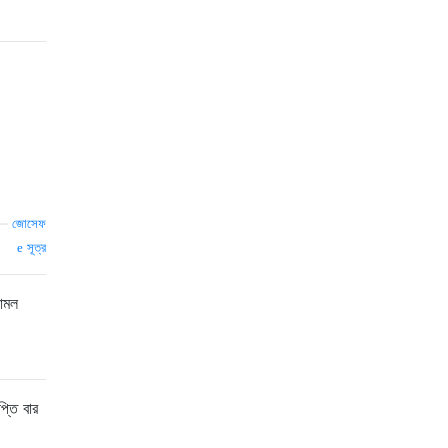
—
জোসেফ
সূত্র
কোমল
প্তি বার