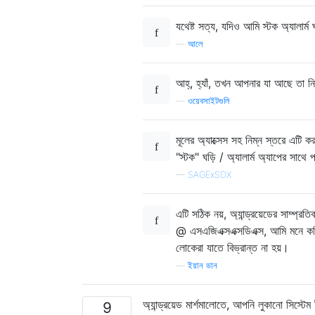
যথেষ্ট সত্য, যদিও আমি স্টক অ্যালার্
—
আলে
আহ্, হ্যাঁ, তখন আপনার যা আছে তা 
—
ওয়েবসাইটগুলি
মূলের অ্যাক্সেস সহ নিম্ন স্তরে এটি 
"স্টক" ঘড়ি / অ্যালার্ম অ্যাপের সাথে
—
SAGExSDX
এটি সঠিক নয়, অ্যান্ড্রয়েডের সাম্প্র
@ এসএজিএক্সএক্সডিএক্স, আমি মনে কর
লোকেরা যাতে বিভ্রান্ত না হয়।
—
ইয়ান ডান
অ্যান্ড্রয়েড মার্শমালোতে, আপনি লুকানো সিস্
9