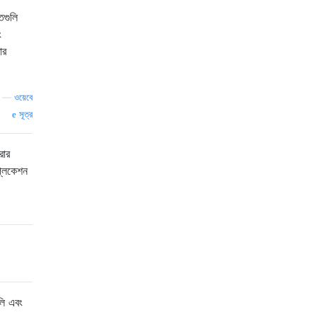
তগুলি
ং
ার
—
ওয়েবে
সূত্র
রার
্লিকেশন
লি এবং