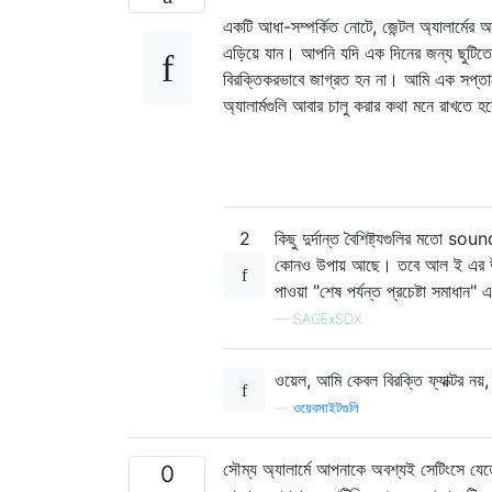
একটি আধা-সম্পর্কিত নোটে, জেন্টল অ্যালার্মের আমা
এড়িয়ে যান। আপনি যদি এক দিনের জন্য ছুটিতে 
বিরক্তিকরভাবে জাগ্রত হন না। আমি এক সপ্তাহে
অ্যালার্মগুলি আবার চালু করার কথা মনে রাখতে হ
2
কিছু দুর্দান্ত বৈশিষ্ট্যগুলির মতো s
কোনও উপায় আছে। তবে আল ই এর উত্ত
পাওয়া "শেষ পর্যন্ত প্রচেষ্টা সমাধান"
—
SAGExSDX
ওয়েল, আমি কেবল বিরক্তি ফ্যাক্টর নয়, 
—
ওয়েবসাইটগুলি
সৌম্য অ্যালার্মে আপনাকে অবশ্যই সেটিংসে যেতে 
0