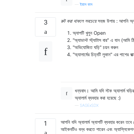
—
ইয়ান ডান
রুট করা থাকলে সবচেয়ে
সহজ উপায় : আপনি অ্যাল
3
অ্যাপটি খুলুন Open
"অ্যাডাপ্ট স্ট্যাটাস বার" এ যান (আমি 
"অভিযোজিত ঘড়ি" চয়ন করুন
"অ্যালার্মের চিহ্নটি লুকান" এর পাশের বা
ধন্যবাদ। আমি যদি স্টক অ্যালার্ম ঘড
অ্যালার্ম ব্যবহার করা হয়েছে :)
—
SAGExSDX
আপনি যদি অ্যালার্ম অ্যাপটি ব্যবহার করেন তবে জে
1
আইকনটিও বন্ধ করতে পারেন এবং অ্যাপ্লিকেশনটি