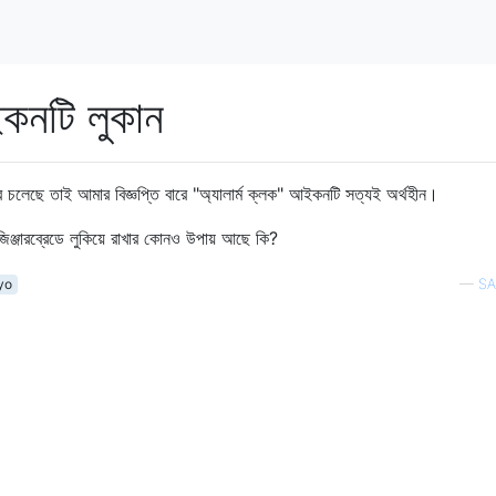
আইকনটি লুকান
ে চলেছে তাই আমার বিজ্ঞপ্তি বারে "অ্যালার্ম ক্লক" আইকনটি সত্যই অর্থহীন।
ড জিঞ্জারব্রেডে লুকিয়ে রাখার কোনও উপায় আছে কি?
yo
—
SA