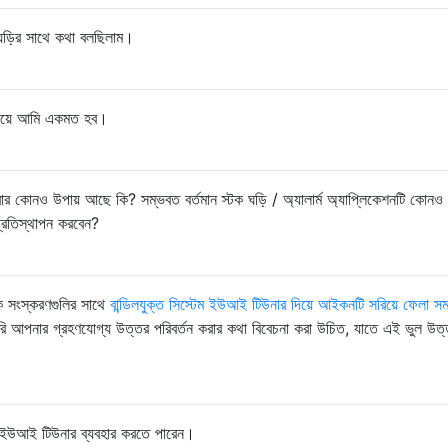
ম ঘড়ির সাথে কথা বলছিলাম।
নিয়ে আমি একমত হব।
করার কোনও উপায় আছে কি? সম্ভবত বর্তমান স্টক ঘড়ি / অ্যালার্ম অ্যাপ্লিকেশনটি কোনও প
 প্রতিস্থাপন করবেন?
তিক সংস্করণগুলির সাথে
বান্ডিলযুক্ত সিস্টেম ইউআই টিউনার দিয়ে আইকনটি সরিয়ে ফেলা সম
ি আপনার গ্রহণযোগ্য উত্তর পরিবর্তন করার কথা বিবেচনা করা উচিত, যাতে এই ভুল উত্ত
টেম ইউআই টিউনার ব্যবহার করতে পারেন।