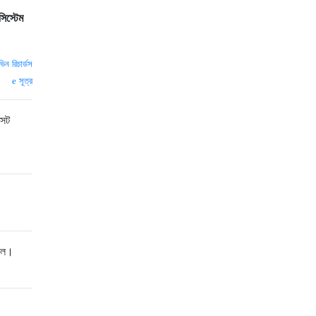
সিস্টেম
িন রিচার্ডস
সূত্র
সেট
ছিল।