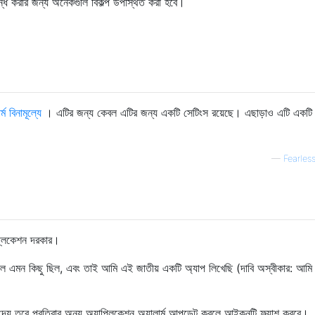
্ধ করার জন্য অনেকগুলি বিকল্প উপস্থিত করা হবে।
ার্ম বিনামূল্যে
। এটির জন্য কেবল এটির জন্য একটি সেটিংস রয়েছে। এছাড়াও এটি একটি 
—
Fearle
প্লিকেশন দরকার।
িল এমন কিছু ছিল, এবং তাই আমি এই জাতীয় একটি অ্যাপ লিখেছি (দাবি অস্বীকার: আমি 
েয় তবে প্রতিবার অন্য অ্যাপ্লিকেশন অ্যালার্ম আপডেট করলে আইকনটি ফ্ল্যাশ করবে।