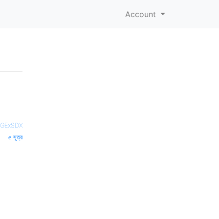
Account
GExSDX
সূত্র