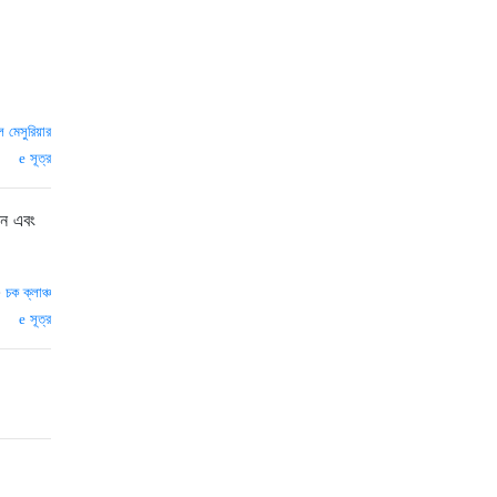
লে মেসুরিয়ার
সূত্র
ান এবং
—
চক ক্লাঞ্চ
সূত্র