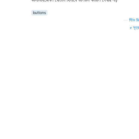
buttons
—
স্টিভ ভি
সূত্র