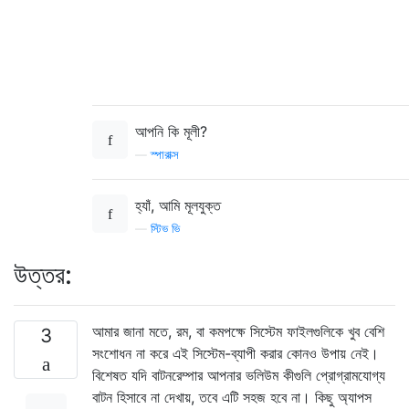
আপনি কি মূলী?
—
স্পারাক্স
হ্যাঁ, আমি মূলযুক্ত
—
স্টিভ ভি
উত্তর:
আমার জানা মতে, রম, বা কমপক্ষে সিস্টেম ফাইলগুলিকে খুব বেশি
3
সংশোধন না করে এই সিস্টেম-ব্যাপী করার কোনও উপায় নেই।
বিশেষত যদি বাটনরেম্পার আপনার ভলিউম কীগুলি প্রোগ্রামযোগ্য
বাটন হিসাবে না দেখায়, তবে এটি সহজ হবে না। কিছু অ্যাপস