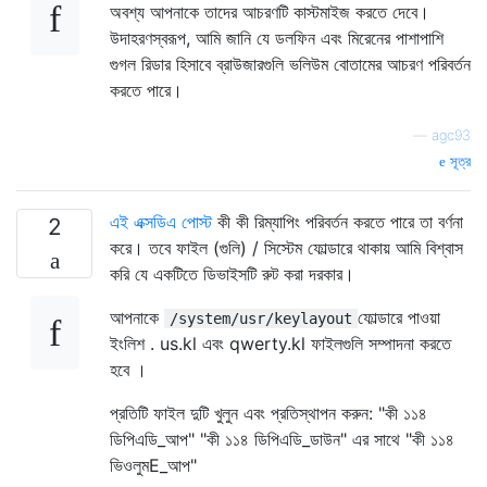
অবশ্য আপনাকে তাদের আচরণটি কাস্টমাইজ করতে দেবে।
উদাহরণস্বরূপ, আমি জানি যে ডলফিন এবং মিরেনের পাশাপাশি
গুগল রিডার হিসাবে ব্রাউজারগুলি ভলিউম বোতামের আচরণ পরিবর্তন
করতে পারে।
—
agc93
সূত্র
এই এক্সডিএ পোস্ট
কী কী রিম্যাপিং পরিবর্তন করতে পারে তা বর্ণনা
2
করে। তবে ফাইল (গুলি) / সিস্টেম ফোল্ডারে থাকায় আমি বিশ্বাস
করি যে একটিতে ডিভাইসটি রুট করা দরকার।
আপনাকে
ফোল্ডারে পাওয়া
/system/usr/keylayout
ইংলিশ . us.kl এবং qwerty.kl ফাইলগুলি সম্পাদনা করতে
হবে ।
প্রতিটি ফাইল দুটি খুলুন এবং প্রতিস্থাপন করুন: "কী ১১৪
ডিপিএডি_আপ" "কী ১১৪ ডিপিএডি_ডাউন" এর সাথে "কী ১১৪
ভিওলুমE_আপ"