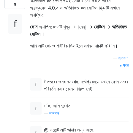
অতিরিক্ত কল সেটিংসে
এই সেটিংটি সেট করতে পারেন ।
অ্যান্ড্রয়েড 4.0.০ এ অতিরিক্ত কল সেটিংস স্ক্রিনটি এখানে
অবস্থিত:
ফোন
অ্যাপ্লিকেশনটি খুলুন -> [মেনু] ->
সেটিংস
->
অতিরিক্ত
সেটিংস
।
আমি এটি কোনও শারীরিক ডিভাইসে এখনও যাচাই করি নি।
—
ajgarn
সূত্র
উত্তরের জন্য ধন্যবাদ. দুর্ভাগ্যক্রমে এখানে ফোন নম্বর
পরিবর্তন করার কোনও বিকল্প নেই।
ওকি, আমি দুঃখিত!
—
আজগার্ন
@ এজেন্ট এটি আমার জন্য আছে