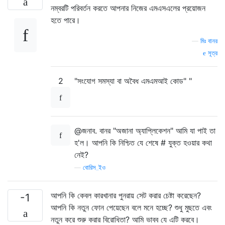
নম্বরটি পরিবর্তন করতে আপনার নিজের এমএসএলের প্রয়োজন
হতে পারে।
—
মিঃ বানর
সূত্র
2
"সংযোগ সমস্যা বা অবৈধ এমএমআই কোড" "
@জনাব. বানর "অজানা অ্যাপ্লিকেশন" আমি যা পাই তা
হ'ল। আপনি কি নিশ্চিত যে শেষে # যুক্ত হওয়ার কথা
নেই?
—
বোরিস_ইও
আপনি কি কেবল কারখানার পুনরায় সেট করার চেষ্টা করেছেন?
-1
আপনি কি নতুন ফোন পেয়েছেন বলে মনে হচ্ছে? শুধু মুছতে এবং
নতুন করে শুরু করার বিরোধিতা? আমি ভাবব যে এটি করবে।