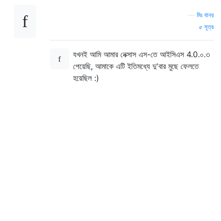
—
মিঃ বানর
সূত্র
যখনই আমি আমার নেক্সাস এস-তে আইসিএস 4.0.০.৩
পেয়েছি, আমাকে এটি ইতিমধ্যে দু'বার মুছে ফেলতে
হয়েছিল :)