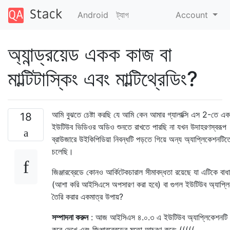
Android
ট্যাগ
Account
অ্যান্ড্রয়েড একক কাজ বা
মাল্টিটাস্কিং এবং মাল্টিথ্রেডিং?
আমি বুঝতে চেষ্টা করছি যে আমি কেন আমার গ্যালাক্সি এস 2-তে এক
18
ইউটিউব ভিডিওর অডিও শুনতে রাখতে পারছি না যখন উদাহরণস্বরূপ
ব্রাউজারে উইকিপিডিয়া নিবন্ধটি পড়তে গিয়ে অন্য অ্যাপ্লিকেশনটিত
চলেছি।
জিঞ্জারব্রেডে কোনও আর্কিটেকচারাল সীমাবদ্ধতা রয়েছে যা এটিকে বাধা
(আশা করি আইসিএসে অপসারণ করা হবে) বা গুগল ইউটিউব অ্যাপ্লি
তৈরি করার একমাত্র উপায়?
সম্পাদনা করুন
: আজ আইসিএস ৪.০.৩ এ ইউটিউব অ্যাপ্লিকেশনটি চে
করে দেখে এবং জিঞ্জারব্রেডের মতো আচরণ করে: (((((