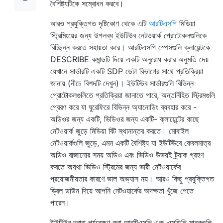
বৈশিষ্ট্যটিকে সম্বোধন করবে।
আরও প্রযুক্তিগত দৃষ্টিকোণ থেকে এটি
আরটিএসপি
মিডিয়া
স্ট্রিমিংয়ের জন্য উপলব্ধ ইউটিউব নেটওয়ার্ক প্রোটোকলগুলিকে
বিচ্ছিন্ন করতে সহায়তা করে
। আরটিএসপি স্পেসগুলি ক্লায়েন্টকে
DESCRIBE কমান্ডটি দিয়ে একটি অনুরোধ করার অনুমতি দেয়
যেখানে সার্ভারটি একটি SDP ডেটা বিভাগের সাথে প্রতিক্রিয়া
জানায় (নীচে বিশদটি দেখুন)। ইউটিউব সার্ভারগুলি বিভিন্ন
প্রোটোকলগুলিতে প্রতিক্রিয়া জানাতে পারে, অন্তর্নিহিত স্ট্রিমগুলি
প্রেরণ করে যা ঘুরেফিরে বিভিন্ন অ্যানোডিং ব্যবহার করে -
অডিওর জন্য একটি, ভিডিওর জন্য একটি- ক্লায়েন্টের কাছে
নেটওয়ার্ক জুড়ে মিডিয়া বিট স্থানান্তর করতে। মোবাইল
নেটওয়ার্কগুলি জুড়ে, এমন একটি বৈশিষ্ট্য যা ইউটিউবে কেবলমাত্র
অডিও বাজানোর সময় অডিও এবং ভিডিও উভয়ই ট্র্যাক গ্রহণ
করতে অযথা ভিডিও স্ট্রিমের জন্য ভারী নেটওয়ার্কের
প্রয়োজনীয়তার কারণে ভাল অভ্যাস নয়। আরও কিছু প্রযুক্তিগত
ড্রিল ডাউন দিয়ে আপনি নেটওয়ার্কের অদক্ষতা খুঁজে পেতে
পারেন।
ইউটিউব দ্বারা পর্যবেক্ষণ করা আরটিএসপি এবং এসডিপি মানকগুলি