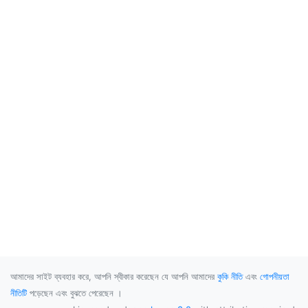
আমাদের সাইট ব্যবহার করে, আপনি স্বীকার করেছেন যে আপনি আমাদের
কুকি নীতি
এবং
গোপনীয়তা
নীতিটি
পড়েছেন এবং বুঝতে পেরেছেন ।