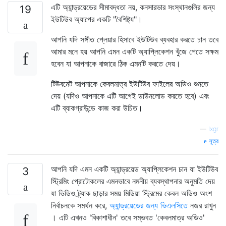
এটি অ্যান্ড্রয়েডের সীমাবদ্ধতা নয়, কনসারভার সংস্থানগুলির জন্য
19
ইউটিউব অ্যাপের একটি "বৈশিষ্ট্য"।
আপনি যদি সঙ্গীত প্লেয়ার হিসাবে ইউটিউব ব্যবহার করতে চান তবে
আমার মনে হয় আপনি এমন একটি অ্যাপ্লিকেশন খুঁজে পেতে সক্ষম
হবেন যা আপনাকে বাজারে ঠিক এমনটি করতে দেয়।
টিউবমেট আপনাকে কেবলমাত্র ইউটিউব ফাইলের অডিও শুনতে
দেয় (যদিও আপনাকে এটি আগেই ডাউনলোড করতে হবে) এবং
এটি ব্যাকগ্রাউন্ডে কাজ করা উচিত।
—
lxgr
সূত্র
আপনি যদি এমন একটি অ্যান্ড্রয়েড অ্যাপ্লিকেশন চান যা ইউটিউব
3
স্ট্রিমিং প্রোটোকলের এমনভাবে নমনীয় ব্যবস্থাপনার অনুমতি দেয়
যা ভিডিও ট্র্যাক ছাড়ার সময় মিডিয়া স্ট্রিমের কেবল অডিও অংশ
নির্বাচনকে সমর্থন করে,
অ্যান্ড্রয়েডের জন্য ভিএলসিতে
নজর রাখুন
। এটি এখনও 'বিকাশাধীন' তবে সম্ভবত 'কেবলমাত্র অডিও'