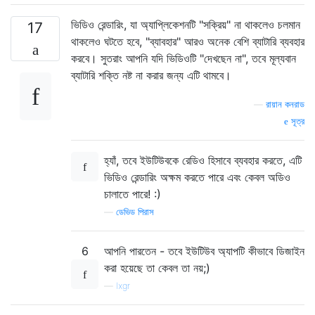
ভিডিও রেন্ডারিং, যা অ্যাপ্লিকেশনটি "সক্রিয়" না থাকলেও চলমান
17
থাকলেও ঘটতে হবে, "ব্যাবহার" আরও অনেক বেশি ব্যাটারি ব্যবহার
করবে। সুতরাং আপনি যদি ভিডিওটি "দেখছেন না", তবে মূল্যবান
ব্যাটারি শক্তি নষ্ট না করার জন্য এটি থামবে।
—
রায়ান কনরাড
সূত্র
হ্যাঁ, তবে ইউটিউবকে রেডিও হিসাবে ব্যবহার করতে, এটি
ভিডিও রেন্ডারিং অক্ষম করতে পারে এবং কেবল অডিও
চালাতে পারে! :)
—
ডেভিড পিরাস
6
আপনি পারতেন - তবে ইউটিউব অ্যাপটি কীভাবে ডিজাইন
করা হয়েছে তা কেবল তা নয়;)
—
lxgr