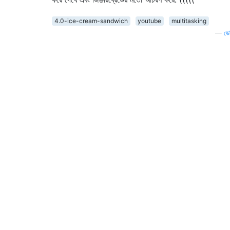
4.0-ice-cream-sandwich
youtube
multitasking
—
ডে