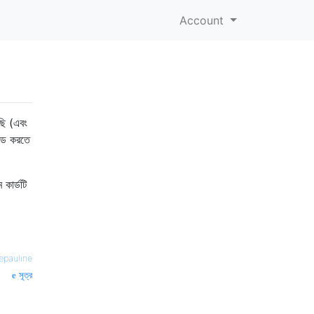
Account
ছি (এবং
লোড করতে
কার্ডটি
epauline
সূত্র