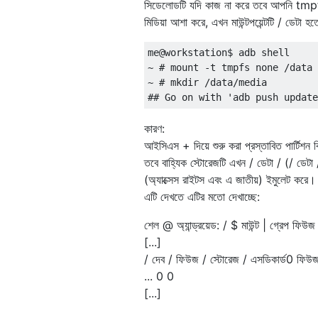
সিডেলোডটি যদি কাজ না করে তবে আপনি tmpfs 
মিডিয়া আশা করে, এখন মাউন্টপয়েন্টটি / ডেট
me@workstation$ adb shell

~ # mount -t tmpfs none /data

~ # mkdir /data/media

কারণ:
আইসিএস + দিয়ে শুরু করা প্রস্তাবিত পার্টিশন
তবে বাহ্যিক স্টোরেজটি এখন / ডেটা / (/ ডেটা /
(অ্যাক্সেস রাইটস এবং এ জাতীয়) ইমুলেট কর
এটি দেখতে এটির মতো দেখাচ্ছে:
শেল @ অ্যান্ড্রয়েড: / $ মাউন্ট | গ্রেপ ফিউজ
[...]
/ দেব / ফিউজ / স্টোরেজ / এসডিকার্ড0 ফ
... 0 0
[...]