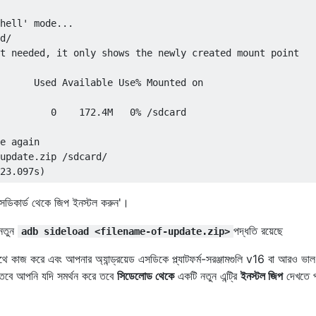
hell' mode...  

d/  

t needed, it only shows the newly created mount point

      Used Available Use% Mounted on  

         0    172.4M   0% /sdcard  

e again

update.zip /sdcard/  

সডিকার্ড থেকে জিপ ইনস্টল করুন'।
 নতুন
পদ্ধতি রয়েছে
adb sideload <filename-of-update.zip>
ে কাজ করে এবং আপনার অ্যান্ড্রয়েড এসডিকে প্ল্যাটফর্ম-সরঞ্জামগুলি v16 বা আরও ভাল
তবে আপনি যদি সমর্থন করে তবে
সিডেলোড থেকে
একটি নতুন এন্ট্রি
ইনস্টল জিপ
দেখতে 