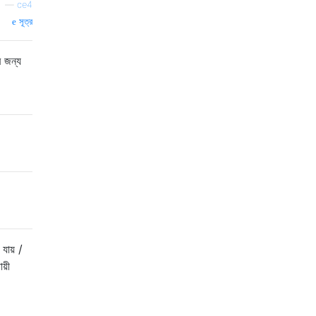
—
ce4
সূত্র
র জন্য
যায় /
য়ী