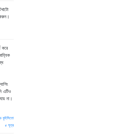
োটখাটো
 করুন।
শ করে
াহ্যিক
্ধ
যাশিং
নি এটিও
যায় না।
়েড কুইসিতো
সূত্র