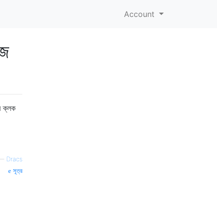
Account
াজ
ে ক্লক
—
Dracs
সূত্র