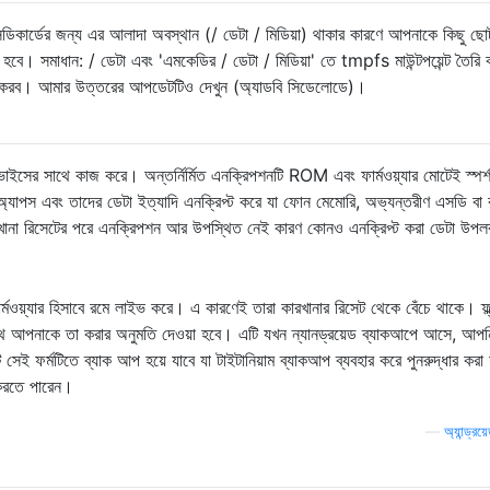
ল এসডিকার্ডের জন্য এর আলাদা অবস্থান (/ ডেটা / মিডিয়া) থাকার কারণে আপনাকে কিছু ছ
ে হবে। সমাধান: / ডেটা এবং 'এমকেডির / ডেটা / মিডিয়া' তে tmpfs মাউন্টপয়েন্ট তৈরি
ত করব। আমার উত্তরের আপডেটটিও দেখুন (অ্যাডবি সিডেলোডে)।
র ডিভাইসের সাথে কাজ করে। অন্তর্নির্মিত এনক্রিপশনটি ROM এবং ফার্মওয়্যার মোটেই স্পর্
্যাপস এবং তাদের ডেটা ইত্যাদি এনক্রিপ্ট করে যা ফোন মেমোরি, অভ্যন্তরীণ এসডি বা ব
না রিসেটের পরে এনক্রিপশন আর উপস্থিত নেই কারণ কোনও এনক্রিপ্ট করা ডেটা উপলব
ার্মওয়্যার হিসাবে রমে লাইভ করে। এ কারণেই তারা কারখানার রিসেট থেকে বেঁচে থাকে। ফ্ল্
ে আপনাকে তা করার অনুমতি দেওয়া হবে। এটি যখন ন্যানড্রয়েড ব্যাকআপে আসে, আপ
সেই ফর্মটিতে ব্যাক আপ হয়ে যাবে যা টাইটানিয়াম ব্যাকআপ ব্যবহার করে পুনরুদ্ধার করা 
র করতে পারেন।
—
অ্যান্ড্রয