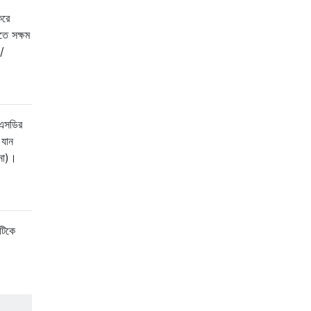
করে
তে সক্ষম
 /
 এসডির
 যান
 না)।
টিকে