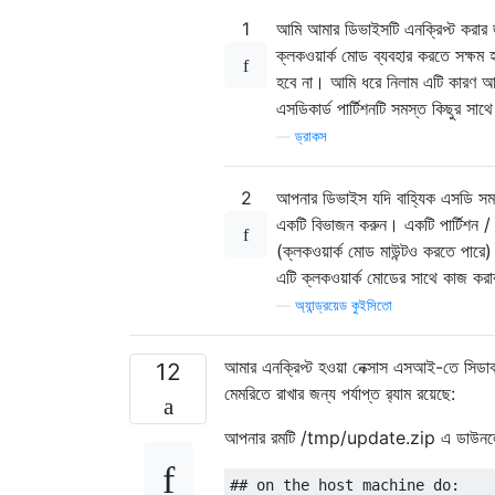
1
আমি আমার ডিভাইসটি এনক্রিপ্ট করার জন
ক্লকওয়ার্ক মোড ব্যবহার করতে সক্ষম হ
হবে না। আমি ধরে নিলাম এটি কারণ আমা
এসডিকার্ড পার্টিশনটি সমস্ত কিছুর সাথ
—
ড্রাকস
2
আপনার ডিভাইস যদি বাহ্যিক এসডি সমর
একটি বিভাজন করুন। একটি পার্টিশন / এস
(ক্লকওয়ার্ক মোড মাউন্টও করতে পারে
এটি ক্লকওয়ার্ক মোডের সাথে কাজ কর
—
অ্যান্ড্রয়েড কুইসিতো
আমার এনক্রিপ্ট হওয়া নেক্সাস এসআই-তে সিডাব
12
মেমরিতে রাখার জন্য পর্যাপ্ত র‍্যাম রয়েছে:
আপনার রমটি /tmp/update.zip এ ডাউনলোড কর
## on the host machine do:
