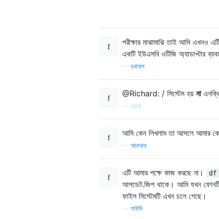
পরীক্ষার মাঝামাঝি তাই আমি এখনও এটি 
একটি ইউএসবি ওটিজি অ্যাডাপ্টার ব্যব
—
ড্রাকস
@Richard: / সিস্টেম হয়
না
এনক্র
—
ce4
আমি কেন লিখলাম তা আসলে আমার কোন
—
আরআর
এটি আমার পক্ষে কাজ করছে না।
df
আপডেট.জিপ থাকে। আমি যখন ফোনটি পুনরু
ফাইল সিস্টেমটি এখন চলে গেছে।
—
গাউসি