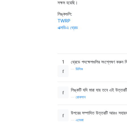
সক্ষম হয়েছি।
লিঙ্কগুলি:
TWRP
এক্সডিএ থ্রেড
1
থ্রেডে পদক্ষেপগুলির সংশ্লেষণ করুন
—
ডিলিক
লিঙ্কটি যদি মারা যায় তবে এই উত্তরট
—
রোকসান
উপরের সম্পাদিত উত্তরটি আরও সহায়
—
এমেকা