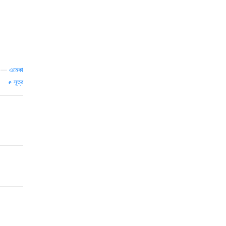
—
এমেকা
সূত্র