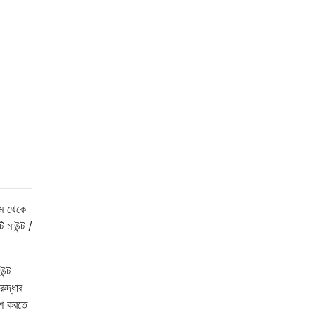
এম থেকে
 মাউন্ট /
ন্ট
ুদ্ধার
াশ করতে