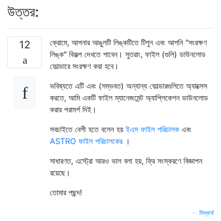
উত্তর:
ক্রোমে, আপনার আঙুলটি লিঙ্কটিতে টিপুন এবং আপনি "সংরক্ষণ
12
লিঙ্ক" বিকল্প দেখতে পাবেন। সুতরাং, ফাইল (গুলি) ডাউনলোড
ফোল্ডারে সংরক্ষণ করা হবে।
ভবিষ্যতে এটি এবং (সম্ভবত) অন্যান্য ফোল্ডারগুলিতে অ্যাক্সেস
করতে, আমি একটি ফাইল ম্যানেজমেন্ট অ্যাপ্লিকেশন ডাউনলোড
করার পরামর্শ দিই।
সবচাইতে বেশী হতে বলেন হয়
ইএস ফাইল পরিচালক
এবং
ASTRO ফাইল পরিচালকের
।
সাধারণত, এস্ট্রো আরও ভাল বলা হয়, ফ্রি সংস্করণে বিজ্ঞাপন
রয়েছে।
তোমার পছন্দ!
—
সিদ্ধার্থ