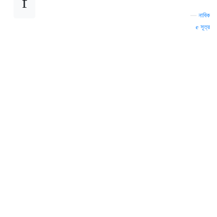
—
নাবিক
সূত্র