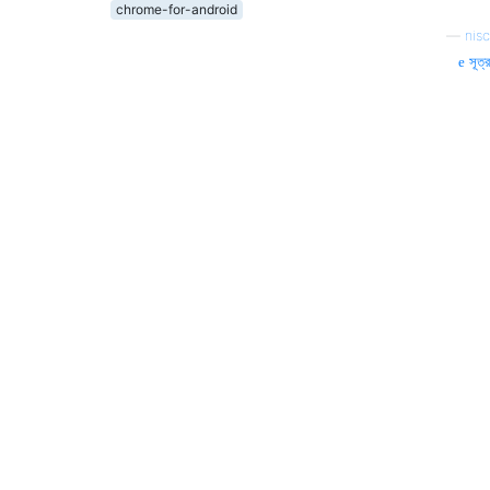
chrome-for-android
—
nisc
সূত্র