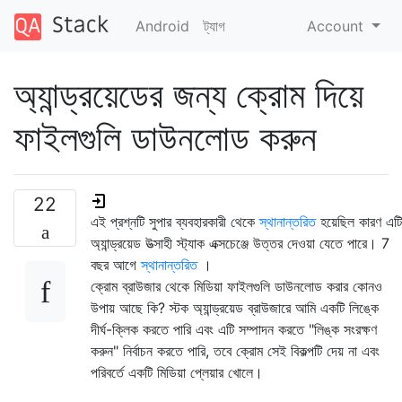
Android
ট্যাগ
Account
অ্যান্ড্রয়েডের জন্য ক্রোম দিয়ে
ফাইলগুলি ডাউনলোড করুন
22
এই প্রশ্নটি সুপার ব্যবহারকারী থেকে
স্থানান্তরিত
হয়েছিল কারণ এটি
অ্যান্ড্রয়েড উত্সাহী স্ট্যাক এক্সচেঞ্জে উত্তর দেওয়া যেতে পারে।
7
বছর আগে
স্থানান্তরিত
।
ক্রোম ব্রাউজার থেকে মিডিয়া ফাইলগুলি ডাউনলোড করার কোনও
উপায় আছে কি? স্টক অ্যান্ড্রয়েড ব্রাউজারে আমি একটি লিঙ্কে
দীর্ঘ-ক্লিক করতে পারি এবং এটি সম্পাদন করতে "লিঙ্ক সংরক্ষণ
করুন" নির্বাচন করতে পারি, তবে ক্রোম সেই বিকল্পটি দেয় না এবং
পরিবর্তে একটি মিডিয়া প্লেয়ার খোলে।