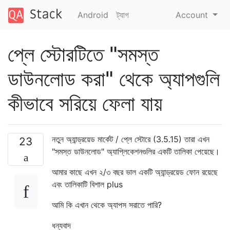
Android
ট্যাগ
Account
প্লে স্টোরটিতে "সমস্ত
ডাউনলোড করা" থেকে অ্যাপগুলি
কীভাবে সরিয়ে ফেলা যায়
নতুন অ্যান্ড্রয়েড মার্কেট / প্লে স্টোরে (3.5.15) তারা এখন
23
"সমস্ত ডাউনলোড" অ্যাপ্লিকেশনগুলির একটি তালিকা পেয়েছে।
আমার কাছে এখন ২/৩ বছর ভাল একটি অ্যান্ড্রয়েড ফোন রয়েছে
এবং তালিকাটি বিশাল plus
আমি কি এখান থেকে অ্যাপস সরাতে পারি?
ধন্যবাদ