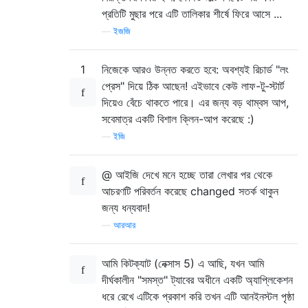
প্রতিটি মুছার পরে এটি তালিকার শীর্ষে ফিরে আসে ...
—
ইজজি
1
নিজেকে আরও উন্নত করতে হবে: অবশ্যই রিচার্ড "লং
প্রেস" দিয়ে ঠিক আছেন! এইভাবে কেউ লাফ-টু-স্টার্ট
দিয়েও বেঁচে থাকতে পারে। এর জন্য বড় থাম্বস আপ,
সবেমাত্র একটি বিশাল ক্লিন-আপ করেছে :)
—
ইজি
@ আইজি দেখে মনে হচ্ছে তারা লেখার পর থেকে
আচরণটি পরিবর্তন করেছে changed সতর্ক থাকুন
জন্য ধন্যবাদ!
—
আরআর
আমি কিটক্যাট (নেক্সাস 5) এ আছি, যখন আমি
দীর্ঘকালীন "সমস্ত" ট্যাবের অধীনে একটি অ্যাপ্লিকেশন
ধরে রেখে এটিকে প্রকাশ করি তখন এটি আনইনস্টল পৃষ্ঠা