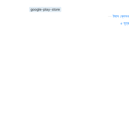
google-play-store
—
টমাস ক্লেসন
সূত্র