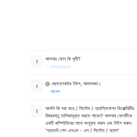
আপনার ফোন কি মূলী?
—
jlehenbauer
@ জ্লেহেনবাউর ইউপ, আদাভাজা।
—
আন্দ্রেস
আপনি কি দয়া করে / সিস্টেম / অ্যাপ্লিকেশন ডিরেক্টরিটির
বিষয়বস্তু তালিকাভুক্ত করতে পারেন? আপনার ফোনটিকে
একটি কম্পিউটারের সাথে সংযুক্ত করুন এবং টাইপ করুন:
'অ্যাডবি শেল এলএস - এল / সিস্টেম / অ্যাপ'