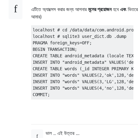
এটিতে অ্যাক্সেস করার জন্য আপনার
মূলের প্রয়োজন
হবে
এবং
ভিতরে
আমার)
localhost # cd /data/data/com.android.provi
localhost # sqlite3 user_dict.db .dump     
PRAGMA foreign_keys=OFF;

BEGIN TRANSACTION;  

CREATE TABLE android_metadata (locale TEXT)
INSERT INTO "android_metadata" VALUES('de_D
CREATE TABLE words (_id INTEGER PRIMARY KEY
INSERT INTO "words" VALUES(2,'ok',128,'de',
INSERT INTO "words" VALUES(3,'LG',128,'de',
INSERT INTO "words" VALUES(4,'no',128,'de',
ভাল .. এই উত্তর ...