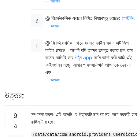
—
আরআর
@ রিচার্ডবর্কসিক এখানে লিখিত বিষয়বস্তু রয়েছে:
পেস্টবিন.
—
আন্দ্রেস
@ রিচার্ডবোরসিক এখানে সমস্ত ফাইল সহ একটি জিপ
ফাইল রয়েছে। আপনি যদি তাদের তদন্ত করতে চান তবে
আমার অতিথি হয়ে
উঠুন app
আমি আশা করি আমি এই
ফাইলগুলির মধ্যে আমার পাসওয়ার্ডগুলি আপনাকে দেব না:
এফ
—
আন্দ্রেস
উত্তর:
সম্পাদনা করুন: এটি আপনি যে উত্তরটি চান তা নয়, তবে দরকারী তথ
9
ফাইলটি রয়েছে:
/data/data/com.android.providers.userdicti