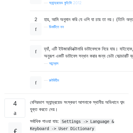
—
অ্যান্ড্রয়েড কুইটো 2012
2
হায়, আমি অনুমান করি যে ওপি যা চায় তা নয়। (তিনি
অন্ত
—
ডিকটিতে নন
হ্যাঁ, এটি ইউজারডিক্টোনারি ডাটাবেসকে নিয়ে যায়। যাইহো
অনুরূপ একটি ডাটাবেস সন্ধান করার জন্য ডেটা ফোল্ডারটি 
—
আন্দ্রেস
—
রুটবিহীন
বেশিরভাগ অ্যান্ড্রয়েড সংস্করণ আপনাকে স্থানীয় অভিধানে শব্দ
4
যুক্ত করতে দেয়।
সর্বাধিক পাওয়া যায়:
Settings -> Language &
Keyboard -> User Dictionary