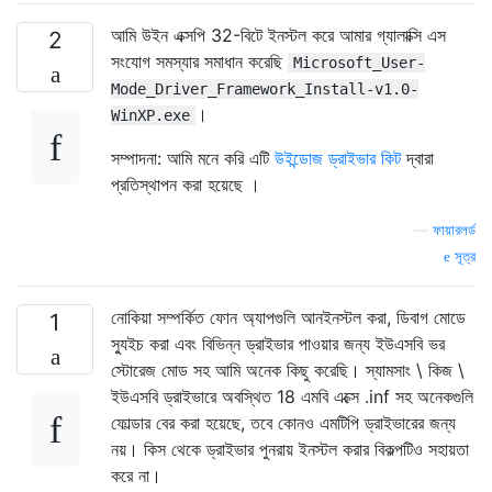
আমি উইন এক্সপি 32-বিটে ইনস্টল করে আমার গ্যালাক্সি এস
2
সংযোগ সমস্যার সমাধান করেছি
Microsoft_User-
Mode_Driver_Framework_Install-v1.0-
।
WinXP.exe
সম্পাদনা: আমি মনে করি এটি
উইন্ডোজ ড্রাইভার কিট
দ্বারা
প্রতিস্থাপন করা হয়েছে ।
—
ফায়ারলর্ড
সূত্র
নোকিয়া সম্পর্কিত ফোন অ্যাপগুলি আনইনস্টল করা, ডিবাগ মোডে
1
স্যুইচ করা এবং বিভিন্ন ড্রাইভার পাওয়ার জন্য ইউএসবি ভর
স্টোরেজ মোড সহ আমি অনেক কিছু করেছি। স্যামসাং \ কিজ \
ইউএসবি ড্রাইভারে অবস্থিত 18 এমবি এক্সে .inf সহ অনেকগুলি
ফোল্ডার বের করা হয়েছে, তবে কোনও এমটিপি ড্রাইভারের জন্য
নয়। কিস থেকে ড্রাইভার পুনরায় ইনস্টল করার বিকল্পটিও সহায়তা
করে না।