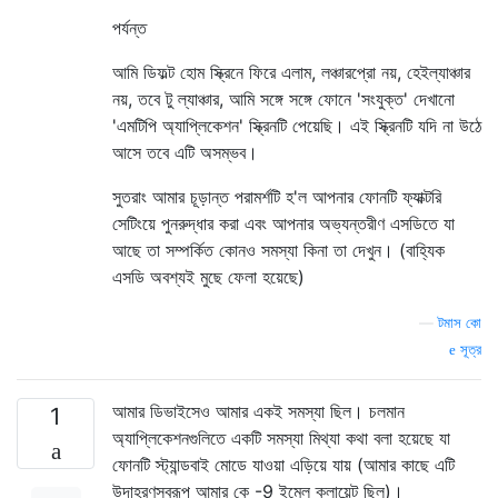
পর্যন্ত
আমি ডিফল্ট হোম স্ক্রিনে ফিরে এলাম, লঞ্চারপ্রো নয়, হেইল্যাঞ্চার
নয়, তবে টু ল্যাঞ্চার, আমি সঙ্গে সঙ্গে ফোনে 'সংযুক্ত' দেখানো
'এমটিপি অ্যাপ্লিকেশন' স্ক্রিনটি পেয়েছি। এই স্ক্রিনটি যদি না উঠে
আসে তবে এটি অসম্ভব।
সুতরাং আমার চূড়ান্ত পরামর্শটি হ'ল আপনার ফোনটি ফ্যাক্টরি
সেটিংয়ে পুনরুদ্ধার করা এবং আপনার অভ্যন্তরীণ এসডিতে যা
আছে তা সম্পর্কিত কোনও সমস্যা কিনা তা দেখুন। (বাহ্যিক
এসডি অবশ্যই মুছে ফেলা হয়েছে)
—
টমাস কো
সূত্র
আমার ডিভাইসেও আমার একই সমস্যা ছিল। চলমান
1
অ্যাপ্লিকেশনগুলিতে একটি সমস্যা মিথ্যা কথা বলা হয়েছে যা
ফোনটি স্ট্যান্ডবাই মোডে যাওয়া এড়িয়ে যায় (আমার কাছে এটি
উদাহরণস্বরূপ আমার কে -9 ইমেল ক্লায়েন্ট ছিল)।