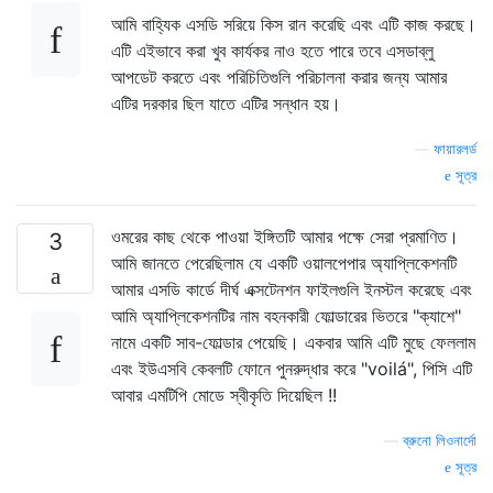
আমি বাহ্যিক এসডি সরিয়ে কিস রান করেছি এবং এটি কাজ করছে।
এটি এইভাবে করা খুব কার্যকর নাও হতে পারে তবে এসডাব্লু
আপডেট করতে এবং পরিচিতিগুলি পরিচালনা করার জন্য আমার
এটির দরকার ছিল যাতে এটির সন্ধান হয়।
—
ফায়ারলর্ড
সূত্র
ওমরের কাছ থেকে পাওয়া ইঙ্গিতটি আমার পক্ষে সেরা প্রমাণিত।
3
আমি জানতে পেরেছিলাম যে একটি ওয়ালপেপার অ্যাপ্লিকেশনটি
আমার এসডি কার্ডে দীর্ঘ এক্সটেনশন ফাইলগুলি ইনস্টল করেছে এবং
আমি অ্যাপ্লিকেশনটির নাম বহনকারী ফোল্ডারের ভিতরে "ক্যাশে"
নামে একটি সাব-ফোল্ডার পেয়েছি। একবার আমি এটি মুছে ফেললাম
এবং ইউএসবি কেবলটি ফোনে পুনরুদ্ধার করে "voilá", পিসি এটি
আবার এমটিপি মোডে স্বীকৃতি দিয়েছিল !!
—
ব্রুনো লিওনার্দো
সূত্র