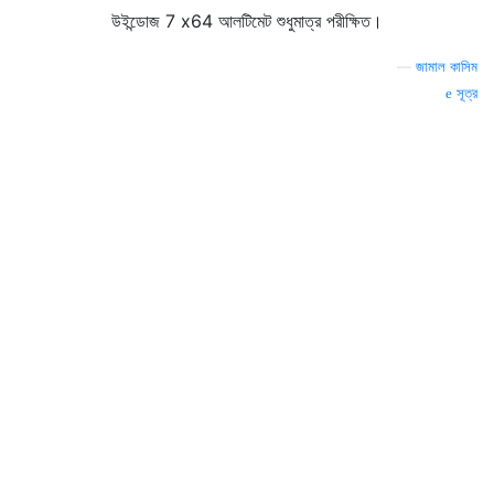
উইন্ডোজ 7 x64 আলটিমেট শুধুমাত্র পরীক্ষিত।
—
জামাল কাসিম
সূত্র