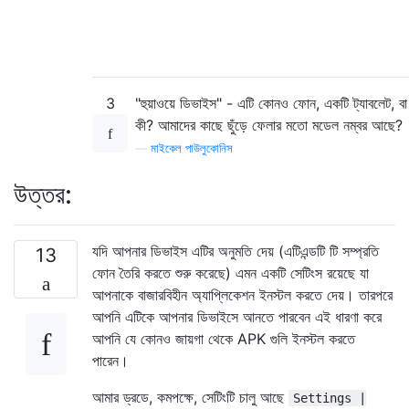
3
"হুয়াওয়ে ডিভাইস" - এটি কোনও ফোন, একটি ট্যাবলেট, বা
কী? আমাদের কাছে ছুঁড়ে ফেলার মতো মডেল নম্বর আছে?
—
মাইকেল পাউলুকোনিস
উত্তর:
যদি আপনার ডিভাইস এটির অনুমতি দেয় (এটিএন্ডটি টি সম্প্রতি
13
ফোন তৈরি করতে শুরু করেছে) এমন একটি সেটিংস রয়েছে যা
আপনাকে বাজারবিহীন অ্যাপ্লিকেশন ইনস্টল করতে দেয়। তারপরে
আপনি এটিকে আপনার ডিভাইসে আনতে পারবেন এই ধারণা করে
আপনি যে কোনও জায়গা থেকে APK গুলি ইনস্টল করতে
পারেন।
আমার ড্রডে, কমপক্ষে, সেটিংটি চালু আছে
Settings |