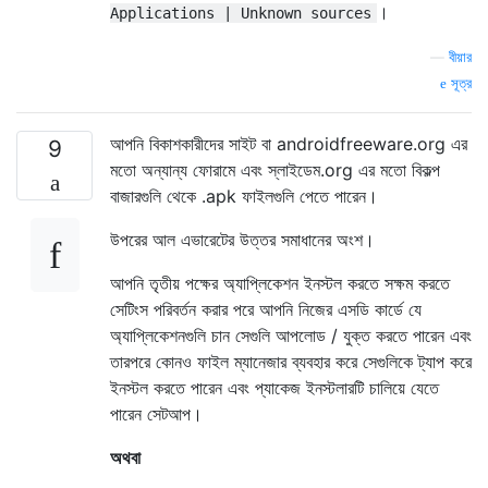
।
Applications | Unknown sources
—
বীয়ার
সূত্র
আপনি বিকাশকারীদের সাইট বা androidfreeware.org এর
9
মতো অন্যান্য ফোরামে এবং স্লাইডেম.org এর মতো বিকল্প
বাজারগুলি থেকে .apk ফাইলগুলি পেতে পারেন।
উপরের আল এভারেটের উত্তর সমাধানের অংশ।
আপনি তৃতীয় পক্ষের অ্যাপ্লিকেশন ইনস্টল করতে সক্ষম করতে
সেটিংস পরিবর্তন করার পরে আপনি নিজের এসডি কার্ডে যে
অ্যাপ্লিকেশনগুলি চান সেগুলি আপলোড / যুক্ত করতে পারেন এবং
তারপরে কোনও ফাইল ম্যানেজার ব্যবহার করে সেগুলিকে ট্যাপ করে
ইনস্টল করতে পারেন এবং প্যাকেজ ইনস্টলারটি চালিয়ে যেতে
পারেন সেটআপ।
অথবা