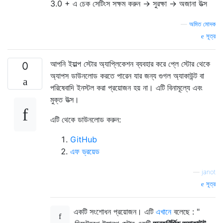
3.0 + এ চেক সেটিংস সক্ষম করুন -> সুরক্ষা -> অজানা উত্স
—
অমিত মোদক
সূত্র
আপনি ইয়াল্প স্টোর অ্যাপ্লিকেশন ব্যবহার করে প্লে স্টোর থেকে
0
অ্যাপস ডাউনলোড করতে পারেন যার জন্য গুগল অ্যাকাউন্ট বা
পরিষেবাদি ইনস্টল করা প্রয়োজন হয় না। এটি বিনামূল্যে এবং
মুক্ত উত্স।
এটি থেকে ডাউনলোড করুন:
GitHub
এফ ড্রয়েড
—
janot
সূত্র
একটি সংশোধন প্রয়োজন। এটি
এখানে
বলেছে : "