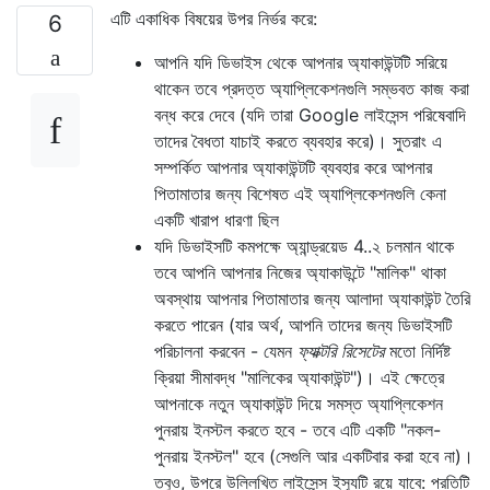
এটি একাধিক বিষয়ের উপর নির্ভর করে:
6
আপনি যদি ডিভাইস থেকে আপনার অ্যাকাউন্টটি সরিয়ে
থাকেন তবে প্রদত্ত অ্যাপ্লিকেশনগুলি সম্ভবত কাজ করা
বন্ধ করে দেবে (যদি তারা Google লাইসেন্স পরিষেবাদি
তাদের বৈধতা যাচাই করতে ব্যবহার করে)। সুতরাং এ
সম্পর্কিত আপনার অ্যাকাউন্টটি ব্যবহার করে আপনার
পিতামাতার জন্য বিশেষত এই অ্যাপ্লিকেশনগুলি কেনা
একটি খারাপ ধারণা ছিল
যদি ডিভাইসটি কমপক্ষে অ্যান্ড্রয়েড 4..২ চলমান থাকে
তবে আপনি আপনার নিজের অ্যাকাউন্টে "মালিক" থাকা
অবস্থায় আপনার পিতামাতার জন্য আলাদা অ্যাকাউন্ট তৈরি
করতে পারেন (যার অর্থ, আপনি তাদের জন্য ডিভাইসটি
পরিচালনা করবেন - যেমন
ফ্যাক্টরি রিসেটের
মতো নির্দিষ্ট
ক্রিয়া সীমাবদ্ধ "মালিকের অ্যাকাউন্ট")। এই ক্ষেত্রে
আপনাকে নতুন অ্যাকাউন্ট দিয়ে সমস্ত অ্যাপ্লিকেশন
পুনরায় ইনস্টল করতে হবে - তবে এটি একটি "নকল-
পুনরায় ইনস্টল" হবে (সেগুলি আর একটিবার করা হবে না)।
তবুও, উপরে উল্লিখিত লাইসেন্স ইস্যুটি রয়ে যাবে: প্রতিটি