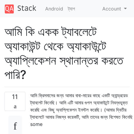
Android
ট্যাগ
Account
আমি কি একক ট্যাবলেটে
অ্যাকাউন্ট থেকে অ্যাকাউন্টে
অ্যাপ্লিকেশন স্থানান্তর করতে
পারি?
আমি ক্রিসমাসের জন্য আমার বাবা-মায়ের কাছে একটি অ্যান্ড্রয়েড
11
ট্যাবলেট কিনেছি। আমি এটি আমার গুগল অ্যাকাউন্টে নিবন্ধভুক্ত
করেছি এবং কিছু অ্যাপ্লিকেশন ইনস্টল করেছি। (আমার দ্বিতীয়
ট্যাবলেটে আমার নিজস্ব কয়েকটি, আমি তাদের জন্য বিশেষত কিনেছি
some