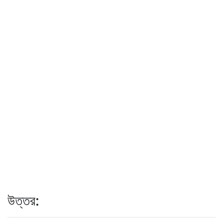
উত্তর: