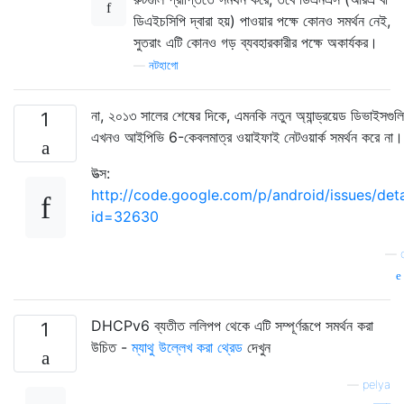
ডিএইচসিপি দ্বারা হয়) পাওয়ার পক্ষে কোনও সমর্থন নেই,
সুতরাং এটি কোনও গড় ব্যবহারকারীর পক্ষে অকার্যকর।
—
নটহাগো
না, ২০১৩ সালের শেষের দিকে, এমনকি নতুন অ্যান্ড্রয়েড ডিভাইসগুলি
1
এখনও আইপিভি 6-কেবলমাত্র ওয়াইফাই নেটওয়ার্ক সমর্থন করে না।
উত্স:
http://code.google.com/p/android/issues/deta
id=32630
—
DHCPv6 ব্যতীত ললিপপ থেকে এটি সম্পূর্ণরূপে সমর্থন করা
1
উচিত -
ম্যাথু উল্লেখ করা থ্রেড
দেখুন
—
pelya