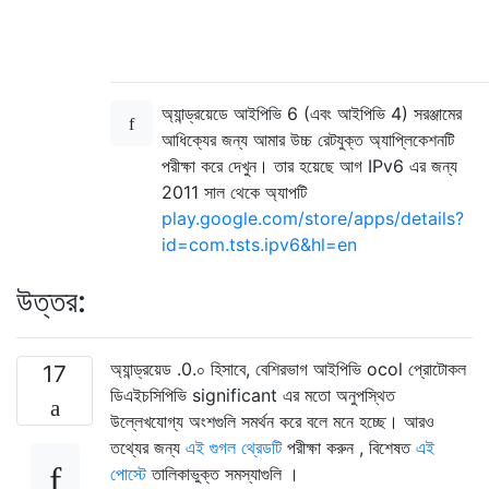
অ্যান্ড্রয়েডে আইপিভি 6 (এবং আইপিভি 4) সরঞ্জামের
আধিক্যের জন্য আমার উচ্চ রেটযুক্ত অ্যাপ্লিকেশনটি
পরীক্ষা করে দেখুন। তার হয়েছে আগ IPv6 এর জন্য
2011 সাল থেকে অ্যাপটি
play.google.com/store/apps/details?
id=com.tsts.ipv6&hl=en
উত্তর:
অ্যান্ড্রয়েড .0.০ হিসাবে, বেশিরভাগ আইপিভি ocol প্রোটোকল
17
ডিএইচসিপিভি significant এর মতো অনুপস্থিত
উল্লেখযোগ্য অংশগুলি সমর্থন করে বলে মনে হচ্ছে। আরও
তথ্যের জন্য
এই গুগল থ্রেডটি
পরীক্ষা করুন , বিশেষত
এই
পোস্টে
তালিকাভুক্ত সমস্যাগুলি ।