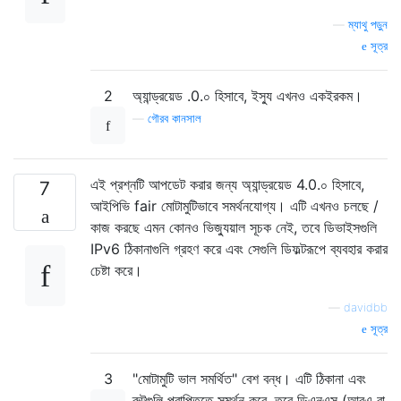
—
ম্যাথু পড়ুন
সূত্র
2
অ্যান্ড্রয়েড .0.০ হিসাবে, ইস্যু এখনও একইরকম।
—
গৌরব কানসাল
এই প্রশ্নটি আপডেট করার জন্য অ্যান্ড্রয়েড 4.0.০ হিসাবে,
7
আইপিভি fair মোটামুটিভাবে সমর্থনযোগ্য। এটি এখনও চলছে /
কাজ করছে এমন কোনও ভিজ্যুয়াল সূচক নেই, তবে ডিভাইসগুলি
IPv6 ঠিকানাগুলি গ্রহণ করে এবং সেগুলি ডিফল্টরূপে ব্যবহার করার
চেষ্টা করে।
—
davidbb
সূত্র
3
"মোটামুটি ভাল সমর্থিত" বেশ বন্ধ। এটি ঠিকানা এবং
রুটগুলি প্রাপ্তিতে সমর্থন করে, তবে ডিএনএস (আরএ বা