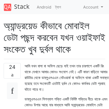
Android
ট্যাগ
Account
অ্যান্ড্রয়েড কীভাবে মোবাইল
ডেটা পছন্দ করবেন যখন ওয়াইফাই
সংকেত খুব দুর্বল থাকে
আমি যখন বাসা বা অফিস ছেড়ে যাই তখন তার চারপাশে একটি রিং
24
থাকে যেখানে আমার কোনও সংযোগ নেই। এটি কারণ বাড়িতে আমার
রাউটার থেকে ডাব্লুএলএএন নেটওয়ার্ক বা অফিসে থাকা একটি সনাক্ত
হয়েছে তবে সংকেতটি এতটাই দুর্বল যে কোনও কার্যকর ডেটা প্রবাহ
ঘটতে পারে না।
ডাব্লুএলএএন সিগন্যাল শক্তি একটি নির্দিষ্ট শক্তির নীচে থাকে এমন
কোনও উপায় আছে যার মাধ্যমে আমি অ্যান্ড্রয়েড মোবাইল ডেটা