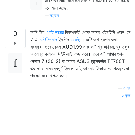
সবেমাত্র এটি কিনেছেন এবং এটি সমস্যার সমাধান করছে
বলে মনে হচ্ছে!
—
স্যান্ডার
আমি ঠিক
একই নামের
বিকাশকারী থেকে আমার এইচটিসি ওয়ান এম
0
7 এ
বেস্টসিগনাল
ইনস্টল
করেছি
। এটি অর্থ প্রদান করা
সংস্করণ তবে কেবল AUD1.99 এবং এটি খুব কার্যকর, খুব তবুও
অত্যন্ত কার্যকর জিইউআই কাজ করে। তবে এটি আমার গুগল
নেক্সাস 7 (2012) বা আমার ASUS ট্রান্সফর্মার TF700T
এর সাথে সামঞ্জস্যপূর্ণ ছিল না তাই আপনার ডিভাইসের সামঞ্জস্যতা
পরীক্ষা করে নিশ্চিত হন।
—
digs
সূত্র