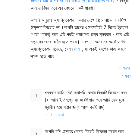
কীভাবে এটি আমার ব্যাটারি খাওয়া থেকে আটকাতে পারি?
- কিছুটা
আলাদা বিষয় তবে এর পেছনে একই ধারণা।
আপনি অনুরূপ অ্যাপ্লিকেশন একবার দেখে নিতে পারেন। যদিও
টাস্কার
নিখরচায় নয় (আপনি তাদের ওয়েবসাইটে 7 দিনের ট্রায়াল
পেতে পারেন) তবে এটি প্রতি শতাংশের জন্য মূল্যবান - তবে এটি
নতুনদের জন্য কঠিন হতে পারে। চারপাশে অন্যান্য অটোমেশন
অ্যাপ্লিকেশন রয়েছে, যেমন
লামা
, যা একই ধরণের কাজ করতে
সক্ষম হতে পারে।
—
ইজজি
সূত্র
ধন্যবাদ আমি সেই অ্যাপটি কেনার বিষয়টি বিবেচনা করব
(যা আমি ইতিমধ্যে যা করেছিলাম তবে আমি ফেসবুকে
স্বাধীন হয়ে ওঠার জন্য আশা করছিলাম)।
—
d_inevable
আপনি যদি
টাস্কার
কেনার বিষয়টি বিবেচনা করেন তবে