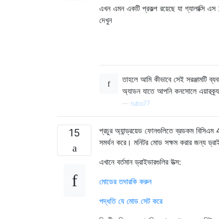
এখন এমন একটি প্রকল্প রয়েছে যা গ্যালাক্সি 
দেখুন
তাহলে আমি কীভাবে সেই সরঞ্জামটি ব্
অ্যাডন যাতে আপনি কনসোলে এয়ারক্র্য
—
rubo77
প্রচুর অ্যান্ড্রয়েড ফোনগুলিতে ব্রডকম বিস
15
সমর্থন করে। মনিটর মোড সক্ষম করার জন্য ড্
এখানে বর্তমান ড্রাইভারগুলির উত্স:
মোডের তদারকি করুন
পদ্ধতি যে মোড সেট করে