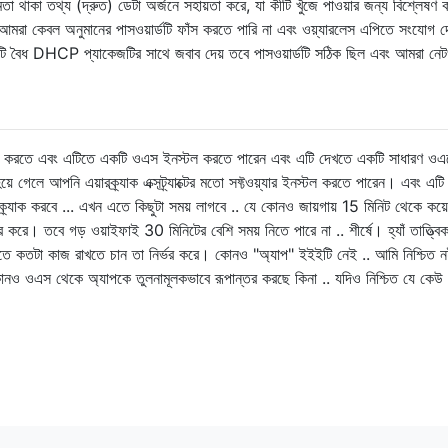
্ষমতা থাকা তথ্য (দ্রুত) ডেটা অর্জনে সহায়তা করে, যা কীটি খুঁজে পাওয়ার জন্য বিশ্লেষণ
 আমরা কেবল অনুমানের পাসওয়ার্ডটি ফাঁস করতে পারি না এবং ওয়্যারলেস এপিতে সংযোগ দ
একটি বৈধ DHCP প্যাকেজটির সাথে জবাব দেয় তবে পাসওয়ার্ডটি সঠিক ছিল এবং আমরা নেটওয
েক করতে এবং এটিতে একটি ওএস ইনস্টল করতে পারেন এবং এটি দেখতে একটি সাধারণ ওএ
লে আপনি এয়ারক্র্যাক এক্সট্র্যাক্টের মতো সফ্টওয়্যার ইনস্টল করতে পারেন। এবং এটি
ক্র্যাক করবে ... এখন এতে কিছুটা সময় লাগবে .. যে কোনও জায়গায় 15 মিনিট থেকে কয়
 করে। তবে গড় ওয়াইফাই 30 মিনিটের বেশি সময় নিতে পারে না .. শীর্ষে। হ্যাঁ তাত্ত্বি
তে কতটা কাজ রাখতে চান তা নির্ভর করে। কোনও "অ্যাপ" ইইইটি নেই .. আমি নিশ্চিত 
োনও ওএস থেকে অ্যাপকে তুলনামূলকভাবে রূপান্তর করছে কিনা .. যদিও নিশ্চিত যে কে