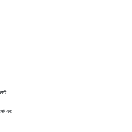
একটি
পসেট এবং