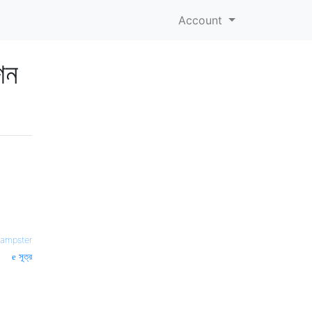
Account
শন
rampster
সূত্র