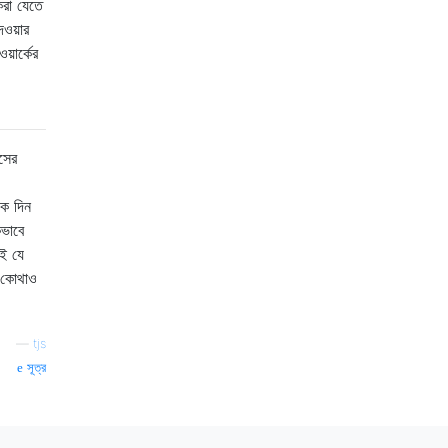
 করা যেতে
েওয়ার
়ার্কের
সের
েক দিন
কভাবে
নই যে
উ কোথাও
—
tjs
সূত্র