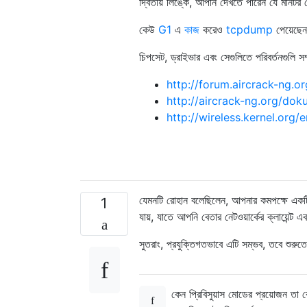
দ্বিতীয় লিঙ্কে, আপনি দেখতে পারেন যে মনিটর
কেউ
G1
এ
কাজ
করেও
tcpdump
পেয়েছেন
চিপসেট, ড্রাইভার এবং সেগুলিতে পরিবর্তনগুলি স
http://forum.aircrack-ng.o
http://aircrack-ng.org/do
http://wireless.kernel.org/
যেমনটি রোহান বলেছিলেন, আপনার কমপক্ষে একটি 
1
যায়, যাতে আপনি বেতার নেটওয়ার্কের ক্লায়েন্ট এ
সুতরাং, প্রযুক্তিগতভাবে এটি সম্ভব, তবে শুরুতে
কেন প্রিবিসুয়াস মোডের প্রয়োজন তা 