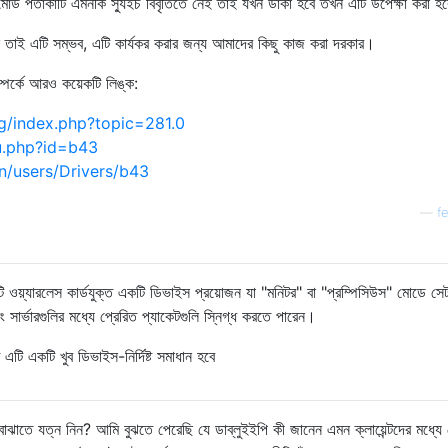
 মোড পতাকাটি এমনকি স্যুইচ বিবৃতিতে নেই তাই যখন ডাকা হবে তখন এটি উপেক্ষা করা হ
 তাই এটি সম্ভব, এটি কার্যকর করার জন্য আমাদের কিছু কাজ করা দরকার।
ম্পর্কে আরও কয়েকটি লিঙ্ক:
rg/index.php?topic=281.0
ku.php?id=b43
en/users/Drivers/b43
—
f
ওয়্যারলেস কার্ডযুক্ত একটি ডিভাইস প্রয়োজন যা "মনিটর" বা "প্রম্পিসিউস" মোডে সে
বং সার্ভারগুলির মধ্যে প্রেরিত প্যাকেটগুলি স্নিগ্ধ করতে পারেন।
 এটি একটি খুব ডিভাইস-নির্দিষ্ট সমাধান হবে
বোঝাতে যত্ন নিন? আমি বুঝতে পেরেছি যে ডাব্লুইইপি কী জানেন এমন ক্লায়েন্টদের মধ্যে 