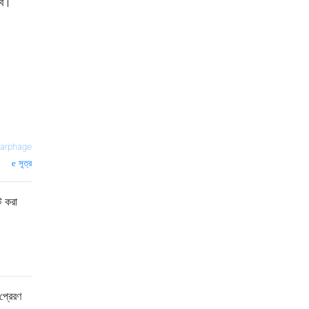
বে।
earphage
সূত্র
ট করা
প্রেরণ