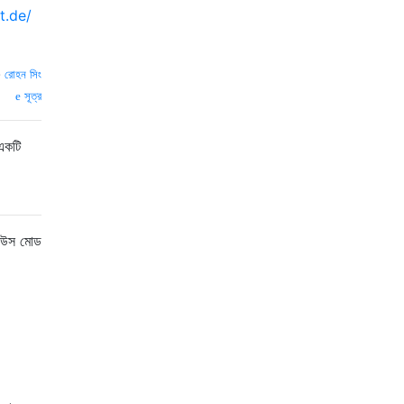
t.de/
—
রোহন সিং
সূত্র
একটি
সিউস মোড