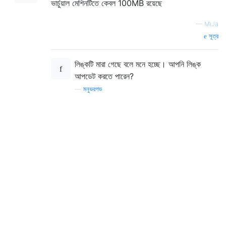
ভার্চুয়াল মেশিনটিতে কেবল 100MB রয়েছে
—
MiJa
সূত্র
লিঙ্কটি মারা গেছে বলে মনে হচ্ছে। আপনি লিঙ্ক
আপডেট করতে পারেন?
—
মনুভরগভ