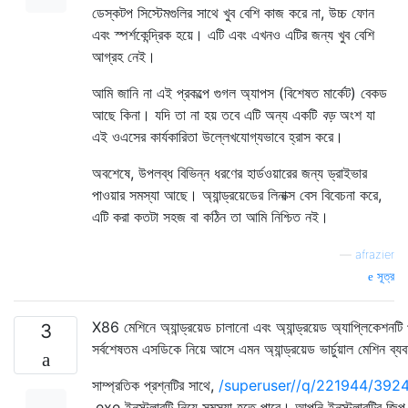
ডেস্কটপ সিস্টেমগুলির সাথে খুব বেশি কাজ করে না, উচ্চ ফোন
এবং স্পর্শকেন্দ্রিক হয়ে। এটি এবং এখনও এটির জন্য খুব বেশি
আগ্রহ নেই।
আমি জানি না এই প্রকল্পে গুগল অ্যাপস (বিশেষত মার্কেট) বেকড
আছে কিনা। যদি তা না হয় তবে এটি অন্য একটি
বড়
অংশ যা
এই ওএসের কার্যকারিতা উল্লেখযোগ্যভাবে হ্রাস করে।
অবশেষে, উপলব্ধ বিভিন্ন ধরণের হার্ডওয়ারের জন্য ড্রাইভার
পাওয়ার সমস্যা আছে। অ্যান্ড্রয়েডের লিনাক্স বেস বিবেচনা করে,
এটি করা কতটা সহজ বা কঠিন তা আমি নিশ্চিত নই।
—
afrazier
সূত্র
X86 মেশিনে অ্যান্ড্রয়েড চালানো এবং অ্যান্ড্রয়েড অ্যাপ্লিকেশনটি
3
সর্বশেষতম এসডিকে নিয়ে আসে এমন অ্যান্ড্রয়েড ভার্চুয়াল মেশিন ব
সাম্প্রতিক প্রশ্নটির সাথে,
/superuser//q/221944/392
.exe ইনস্টলারটি নিয়ে সমস্যা হতে পারে। আপনি ইনস্টলারটির জিপ