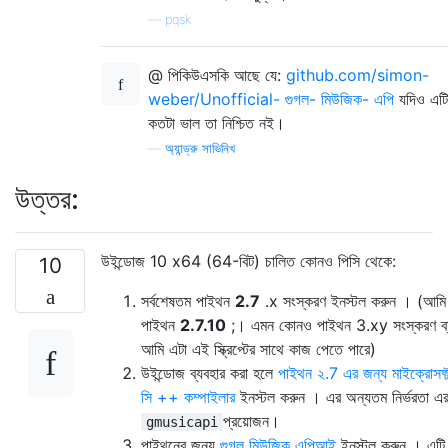
—
pqsk
@ পিকিউএসকি আছে যে:
github.com/simon-
weber/Unofficial- গুগল- মিউজিক- এপি
যদিও এটি
কতটা ভাল তা নিশ্চিত নই।
—
অ্যান্ড্রু সাভিনিখ
উত্তর:
উইন্ডোজ 10 x64 (64-বিট) চালিত কোনও পিসি থেকে:
10
সর্বশেষতম পাইথন
2.7
.x সংস্করণ ইনস্টল করুন । (আমি 
পাইথন
2.7.10
;। এমন কোনও পাইথন 3.xy সংস্করণ ব্য
আমি এটা এই স্ক্রিপ্টের সাথে কাজ পেতে পারে)
উইন্ডোজ ব্যবহার করা হলে
পাইথন ২.7 এর জন্য মাইক্রোসফ্ট 
সি ++ কম্পাইলার
ইনস্টল করুন । এর অন্যতম নির্ভরতা এ
প্রয়োজন।
gmusicapi
পাইথনের জন্য
গুগল মিউজিক এপিআই
ইনস্টল করুন । এটি 