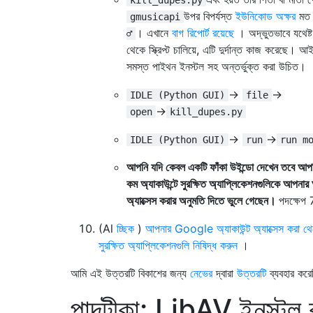
উপর বিপর্যস্ত
ইউনিকোড অক্ষর
ম
gmusicapi
। এখানে
বাগ রিপোর্ট রয়েছে
। অদ্ভুতভাবে যথেষ
♂
থেকে স্ক্রিপ্ট চালিয়ে, এটি দুর্দান্ত কাজ করেছে। 
সমস্ত পাইথন ইনস্টল সহ অন্তর্ভুক্ত করা উচিত।
→
→
IDLE (Python GUI)
file
→
open
kill_dupes.py
→
→
IDLE (Python GUI)
run
run m
আপনি যদি কেবল একটি ফাঁকা উইন্ডো দেখেন তবে আপ
কম অ্যাকাউন্টে সুরক্ষিত অ্যাপ্লিকেশনগুলিকে আপনার অ
অ্যাক্সেস করার অনুমতি দিতে ভুলে গেছেন।
পদক্ষেপ 
(Al
চ্ছিক
)
আপনার Google অ্যাকাউন্ট অ্যাক্সেস করা থ
সুরক্ষিত অ্যাপ্লিকেশনগুলি নিষিদ্ধ করুন
।
আমি এই উত্তরটি বিকাশের জন্য
নেভের
দ্বারা
উত্তরটি
ব্যবহার কর
পাদটীকা: LibAV ইনস্টল 