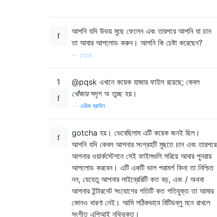
আপনি যদি উভয় মুছে ফেলেন এবং তারপরে আপনি যা চান
তা আবার আপলোড করুন। আপনি কি চেষ্টা করেছেন?
—
pqsk
1
@pqsk এখানে কয়েক হাজার ফাইল রয়েছে; কেবল
খোঁজার
সদৃশ অ তুচ্ছ হয়।
—
এরিক ব্রাউন
gotcha হয়। ভেবেছিলাম এটি কয়েক জনই ছিল।
আপনি যদি কেবল আপনার সংগ্রহটি মুছতে চান এবং তারপরে
আপনার ওয়ার্কস্টেশনে সেই ফাইলগুলি সরিয়ে আবার পুনরায়
আপলোড করবেন। এটি একটি ভাল পরামর্শ কিনা তা নিশ্চিত
নন, যেহেতু আপনার লাইব্রেরিটি কত বড়, এবং / অথবা
আপনার ইন্টারনেট সংযোগের গতিটি কত গতিযুক্ত তা আমার
কোনও ধারণা নেই। আমি সঠিকভাবে বিটিডব্লু মনে রাখলে
সংগীত এপিআই নথিভুক্ত।