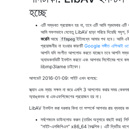
হচ্ছে
এটি সম্ভবত প্রয়োজন হয় না, তবে এটি আমি প্রথমবার এটি
আমি সফলভাবে যেহেতু LibAV ছাড়া সরিয়ে দিয়েছি সদৃশ, ক
করেনি
আছে
ইতিমধ্যে আমার পথ হবে। আমি এই
ffmpeg
প্রয়োজনীয় না হওয়ার কারণটি
Google সঙ্গীত এপিআই ওয়
আপনি যদি সংগীত আপলোড করতে যাচ্ছেন তবে আপনি সম্ভ
অ্যাভকনভিটি ইনস্টল করতে এবং আপনার সিস্টেমের পথে কমপ
libmp3lame চাইবেন।
আপডেট 2016-01-09: সাইট এখন বলেছে:
স্ক্যান এবং ম্যাচ সক্ষম না করে এমপি 3 আপলোড করার সময় কেবলমা
অ্যাঙ্কনভ বা এফএফপিজেগের প্রয়োজন হয় না।
LibAV ইনস্টল করা দরকার কিনা তা সম্পর্কে আপনার রায় ব্যবহার 
সর্বশেষতম ডাউনলোড করুন (তারিখ অনুসারে বাছাই করা) লিব
"নাইট-এলজিপিএল" x86_64 বৈকল্পিক। এটি দ্বিতীয় ধাপে 