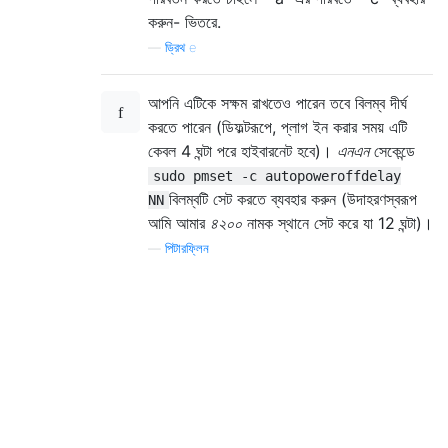
করুন- ভিতরে.
—
ড্রিথ e
আপনি এটিকে সক্ষম রাখতেও পারেন তবে বিলম্ব দীর্ঘ
করতে পারেন (ডিফল্টরূপে, প্লাগ ইন করার সময় এটি
কেবল 4 ঘন্টা পরে হাইবারনেট হবে)।
এনএন
সেকেন্ডে
sudo pmset -c autopoweroffdelay
বিলম্বটি সেট করতে ব্যবহার করুন (উদাহরণস্বরূপ
NN
আমি আমার
৪২০০
নামক স্থানে সেট করে যা 12 ঘন্টা)।
—
পিটারফ্লিন