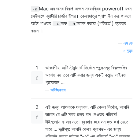
Mac এর জন্য বিকল্প অক্ষম স্বয়ংক্রিয় poweroff যখন
-a
সেইসাথে ব্যাটারি চার্জার উপর। কেবলমাত্র প্লাগ ইন করা থাকলে
অটো পাওয়ার
অফ
অক্ষম করতে (পরিবর্তে ) ব্যবহার
-c
-a
করুন ।
—
এম কে
সূত্র
1
আকর্ষণীয়, এটি স্ট্যান্ডার্ড সিস্টেম পছন্দসমূহ বিকল্পগুলির
অংশও নয় তবে এটি করার জন্য একটি কমান্ড লাইনও
প্রয়োজন ...
—
অবিচ্ছিন্নতা
2
এই জন্য আপনাকে ধন্যবাদ. এটি কেবল নির্বোধ, আপনি
ভাবেন যে এটি সবার জন্য চাপ দেওয়ার পরিবর্তে
টাইমজোন বা এর মতো ব্যবহার করে সনাক্ত করা যেতে
পারে ... দ্রষ্টব্য: আপনি কেবল প্লাগড- এর জন্য
পরিবর্তন করতে চাইলে "-a" এর পরিবর্তে "-c" ব্যবহার