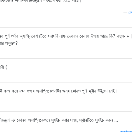
র্টকাটগুলি -> মিশন নিয়ন্ত্রণে পরিবর্তন করা যেতে পারে।
—
কেভ
ূর্ণ পর্দার অ্যাপ্লিকেশনটিতে সরাসরি লাফ দেওয়ার কোনও উপায় আছে কি? কমান্ড + [
করার অনুরূপ?
ারী (
কাজ করে যখন লক্ষ্য অ্যাপ্লিকেশনটির অন্য কোনও পূর্ণ-স্ক্রীন উইন্ডো নেই।
নিয়ন্ত্রণ -> কোনও অ্যাপ্লিকেশনে স্যুইচ করার সময়, স্থানটিতে স্যুইচ করুন ...