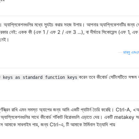
ছি। অ্যাপ্লিকেশনগুলির মধ্যে স্যুইচ করার সহজ উপায়। আপনার অ্যাপ্লিকেশনটির জন্য
সের দরকার নেই: একক কী (এফ 1 / এফ 2 / এফ 3 ...), বা দীর্ঘতর সিকোয়েন্স (এফ 1, এ
 নেই।
—
ডাব্লু এম
করেন তবে কীবোর্ড সেটিংসটিতে সক্ষম
# keys as standard function keys
পূর্ণস্ক্রিন রাখি এমন সমস্ত অ্যাপের জন্য আমি একটি প্যাটার্ন তৈরি করেছি। Ctrl-A, <অ
্যাপ্লিকেশনগুলির সাথে কীবোর্ড শর্টকাট বিরোধগুলি এড়াতে দেয়। একটি metakey সঙ
আমাকে সাবলাইম পায়, জন্য Ctrl-এ, টি আমাকে টার্মিনাল ইত্যাদি পায়