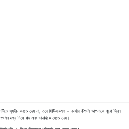
িতে স্যুইচ করতে দেয় না, তবে সিটিআরএল + কার্সার কীগুলি আপনাকে পুরো স্ক্রিন
গুলির মধ্য দিয়ে বাম এবং ডানদিকে যেতে দেয়।