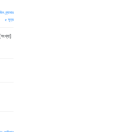
িন গ্র্যাবার
সূত্র
সংখ্যা]