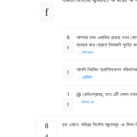
শর্টকাটটি সিস্টেমের পছন্দগুলিতে -> কীবোর্ড -> শ
6
আপনার যখন একাধিক রয়েছে তখন কোনও প
ব্যবহার করে ক্রোমে ট্যাবগুলি স্যুইচ 
—
সাইকেলে
আপনি নিয়মিত অ্যাপ্লিকেশন পরিবর্তনক
—
সেন্টিমিডি
1
@ কেভিনগ্রাবার, তবে এটি কেবল তখনই 
—
মাইক_কে
হ্যা এখানে. সক্রিয় সিস্টেম পছন্দসমূহ -> মিশন 
8