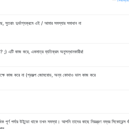
—
সেবাস্তিয
ছে, সুতরাং দুর্ভাগ্যক্রমে এই / আমার সমস্যার সমাধান না
 ;) এটি কাজ করে, একমাত্র ব্যতিক্রম অনুসন্ধানকারীর!
র পক্ষে কাজ করে না (প্রকল্প জোমবোড, অন্য কোথাও ভাল কাজ করে
ূর্ণ পর্দার উইন্ডো থাকে তখন সমস্যা। আপনি তাদের কাছে নিয়ন্ত্রণ নম্বর সিকোয়েন্স ব
বার