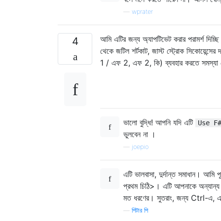
—
wprater
আমি এটির জন্য অ্যাপটিভেট করার পরামর্শ দিচ্
4
থেকে জটিল শর্টকাট, জাস্ট স্ট্রোক সিকোয়েন্
1 / এফ 2, এফ 2, কি) ব্যবহার করতে সমস্যা
ভালো বুদ্ধি! আপনি যদি এটি
Use F
ভুলবেন না ।
—
joepio
এটি ভালবাসা, দুর্দান্ত সমাধান। আমি 
প্রথম চিঠি>। এটি আপনাকে অন্যান্য অ
মত ধরণের। সুতরাং, জন্য Ctrl-এ, এস 
—
পিটার পি