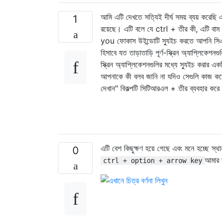
আমি এটি দেখতে সত্যিই দীর্ঘ সময় ব্যয় করেছি এ
1
রয়েছে। এটি বলে যে ctrl + তীর কী, এটি বাম ব
you ফোকাস উইন্ডোটি স্যুইচ করতে আপনি সিএমড
হিসাবে যত তাড়াতাড়ি পূর্ণ-স্ক্রিন অ্যাপ্লিকে
স্ক্রিন অ্যাপ্লিকেশনগুলির মধ্যে স্যুইচ করার 
আপনাকে কী বলব জানি না যদিও সেগুলি কাজ করে
দেখান" বিকল্পটি সিটিআরএল + তীর ব্যবহার করে
এটি বেশ কিছুক্ষণ হয়ে গেছে এবং মনে হচ্ছে স্থান
0
আমার 
ctrl + option + arrow key