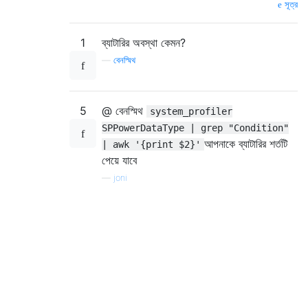
সূত্র
1
ব্যাটারির অবস্থা কেমন?
—
বেনস্মিথ
5
@ বেনস্মিথ
system_profiler
SPPowerDataType | grep "Condition"
আপনাকে ব্যাটারির শর্তটি
| awk '{print $2}'
পেয়ে যাবে
—
joni