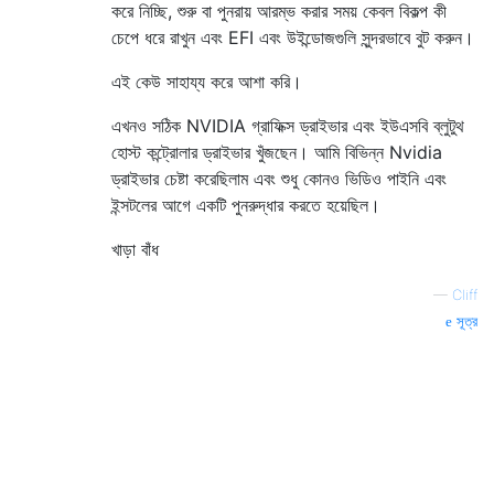
করে নিচ্ছি, শুরু বা পুনরায় আরম্ভ করার সময় কেবল বিকল্প কী
চেপে ধরে রাখুন এবং EFI এবং উইন্ডোজগুলি সুন্দরভাবে বুট করুন।
এই কেউ সাহায্য করে আশা করি।
এখনও সঠিক NVIDIA গ্রাফিক্স ড্রাইভার এবং ইউএসবি ব্লুটুথ
হোস্ট কন্ট্রোলার ড্রাইভার খুঁজছেন। আমি বিভিন্ন Nvidia
ড্রাইভার চেষ্টা করেছিলাম এবং শুধু কোনও ভিডিও পাইনি এবং
ইন্সটলের আগে একটি পুনরুদ্ধার করতে হয়েছিল।
খাড়া বাঁধ
—
Cliff
সূত্র