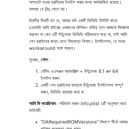
আপডেট হওয়া ড্রাইভার ইনস্টল করার জন্য কার্যকারিতা রয়েছে।
সমস্যা যে বিন্দু পেতে হয়।
দ্বিতীয় দিকটি হল যে, আমার যদি একটি ডিভিডি ইউনিট থাকে
(এমনকি আমি বাইরের একজনের মালিকও থাকি) তবে আমাকে জিজ্ঞাসা
করবেন না কেন এটি উইন্ডোজ ডিভিডি সঠিকভাবে পড়ে না, তাই আমি
পেন ড্রাইভের জন্য যেতে সিদ্ধান্ত নিলাম। ইনস্টলেশন, যে অন্য
workaround সঙ্গে সম্ভব।
সুতরাং,
গোল
:
নেটিভ ওএসএক্স ম্যাভারিক্স + উইন্ডোজ 8.1 এক্স 64
ইনস্টল করুন
একটি পেন ড্রাইভের মাধ্যমে উইন্ডোজ ইনস্টলেশন সম্পূর্ণ
করুন, ডিভিডি ব্যবহার করে না
আমি কি করেছিলাম
: পরিবর্তন করুন
Info.plist
এটি অনুসরণ করে
ফাইলটি:
"DARequiredROMVersions" বিভাগে শীর্ষে আমার
বুট্রোম সংস্করণ যোগ করুন