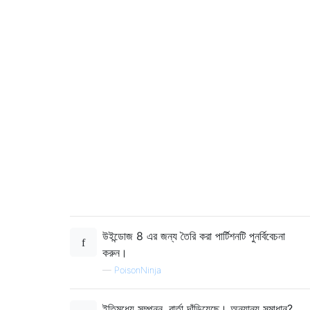
উইন্ডোজ 8 এর জন্য তৈরি করা পার্টিশনটি পুনর্বিবেচনা
করুন।
—
PoisonNinja
ইতিমধ্যে সম্পন্ন, বার্তা দাঁড়িয়েছে। অন্যান্য সমাধান?