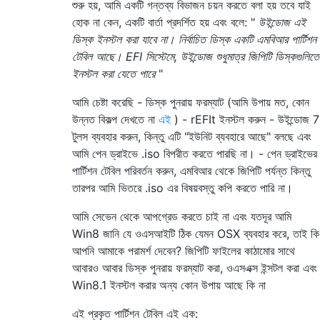
শুরু হয়, আমি একটি গন্তব্য বিভাজন চয়ন করতে বলা হয় তবে যাই
হোক না কেন, একটি বার্তা প্রদর্শিত হয় এবং বলে: "
উইন্ডোজ এই
ডিস্ক ইনস্টল করা যাবে না। নির্বাচিত ডিস্ক একটি এমবিআর পার্টিশন
টেবিল আছে। EFI সিস্টেমে, উইন্ডোজ শুধুমাত্র জিপিটি ডিস্কগুলিতে
ইনস্টল করা যেতে পারে
"
আমি চেষ্টা করেছি - ডিস্ক পুনরায় ফরম্যাট (আমি উপায় মত, কোন
উন্নত বিকল্প দেখতে না
এই
) - rEFIt ইনস্টল করুন - উইন্ডোজ 7
টুলস ব্যবহার করুন, কিন্তু এটি "ইউনিট ব্যবহারে আছে" বলছে এবং
আমি পেন ড্রাইভে .iso বিপরীত করতে পারছি না। - পেন ড্রাইভের
পার্টিশন টেবিল পরিবর্তন করুন, এমবিআর থেকে জিপিটি পর্যন্ত কিন্তু
তারপর আমি ভিতরে .iso এর বিষয়বস্তু কপি করতে পারি না।
আমি সেভেন থেকে আপগ্রেড করতে চাই না এবং যতদূর আমি
Win8 জানি যে ওএসআইটি ঠিক যেমন OSX ব্যবহার করে, তাই কি
আপনি আমাকে পরামর্শ দেবেন? জিপিটি ফাইলের কাঠামোর সাথে
আবারও আবার ডিস্ক পুনরায় ফরম্যাট করা, ওএসএক্স ইন্সটল করা এবং
Win8.1 ইনস্টল করার অন্য কোন উপায় আছে কি না
এই প্রকৃত পার্টিশন টেবিল এই এক: