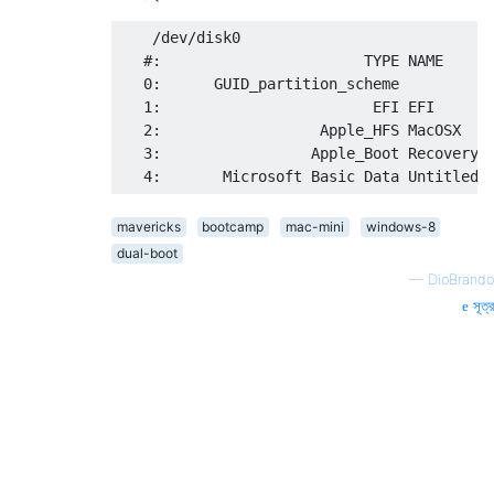
    /dev/disk0

   #:                       TYPE NAME      
   0:      GUID_partition_scheme           
   1:                        EFI EFI       
   2:                  Apple_HFS MacOSX    
   3:                 Apple_Boot Recovery H
mavericks
bootcamp
mac-mini
windows-8
dual-boot
—
DioBrando
সূত্র