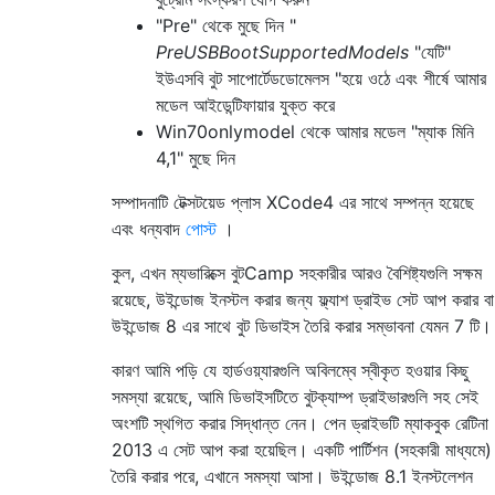
"Pre" থেকে মুছে দিন "
PreUSBBootSupportedModels
"যেটি"
ইউএসবি বুট সাপোর্টেডডোমেলস "হয়ে ওঠে এবং শীর্ষে আমার
মডেল আইডেন্টিফায়ার যুক্ত করে
Win70onlymodel থেকে আমার মডেল "ম্যাক মিনি
4,1" মুছে দিন
সম্পাদনাটি টেক্সটয়েড প্লাস XCode4 এর সাথে সম্পন্ন হয়েছে
এবং ধন্যবাদ
পোস্ট
।
কুল, এখন ম্যভারিক্সে বুটCamp সহকারীর আরও বৈশিষ্ট্যগুলি সক্ষম
রয়েছে, উইন্ডোজ ইনস্টল করার জন্য ফ্ল্যাশ ড্রাইভ সেট আপ করার বা
উইন্ডোজ 8 এর সাথে বুট ডিভাইস তৈরি করার সম্ভাবনা যেমন 7 টি।
কারণ আমি পড়ি যে হার্ডওয়্যারগুলি অবিলম্বে স্বীকৃত হওয়ার কিছু
সমস্যা রয়েছে, আমি ডিভাইসটিতে বুটক্যাম্প ড্রাইভারগুলি সহ সেই
অংশটি স্থগিত করার সিদ্ধান্ত নেন। পেন ড্রাইভটি ম্যাকবুক রেটিনা
2013 এ সেট আপ করা হয়েছিল। একটি পার্টিশন (সহকারী মাধ্যমে)
তৈরি করার পরে, এখানে সমস্যা আসা। উইন্ডোজ 8.1 ইনস্টলেশন