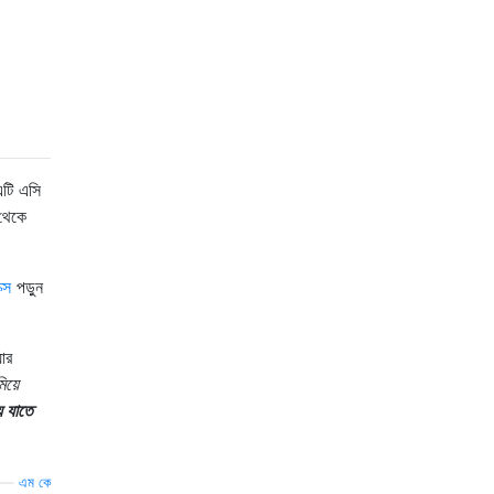
এটি এসি
েকে
্স
পড়ুন
ার
িয়ে
় যাতে
—
এম কে