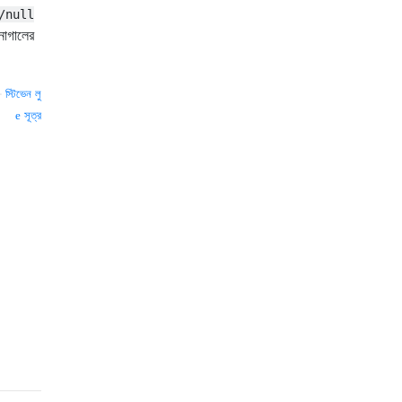
/null
নাগালের
—
স্টিভেন লু
সূত্র