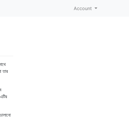
Account
সাথে
বা তার
ে
 এটির
 চালানো