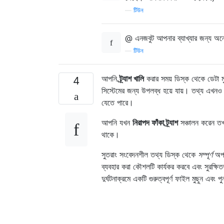
—
টিউন
@ এনজবুট আপনার ব্যাখ্যার জন্য অন
—
টিউন
আপনি
ট্র্যাশ খালি
করার সময় ডিস্ক থেকে ডেটা মু
4
সিস্টেমের জন্য উপলব্ধ হয়ে যায়। তথ্য এখনও আছ
যেতে পারে।
আপনি যখন
নিরাপদ ফাঁকা ট্র্যাশ
সঞ্চালন করেন তখন
থাকে।
সুতরাং
সংবেদনশীল তথ্য ডিস্ক থেকে
সম্পূর্ণ
অপস
ব্যবহার করা কৌশলটি কার্যকর করবে এবং সুরক্ষি
দুর্ঘটনাক্রমে একটি গুরুত্বপূর্ণ ফাইল মুছুন এবং 