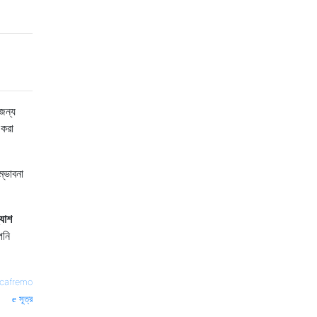
জন্য
 করা
্ভাবনা
র্যাশ
পনি
cafremo
সূত্র