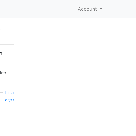
Account
?
াশ
াদের
—
Tulon
সূত্র