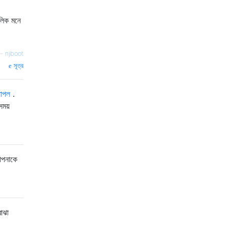
বলিক মনে
—
njboot
সূত্র
যাপল
.
ময়
আপনাকে
োঝা