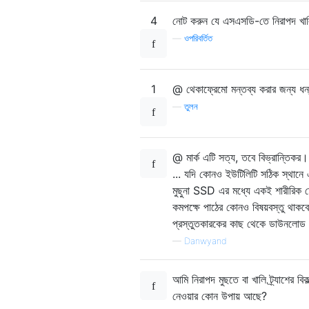
4
নোট করুন যে এসএসডি-তে নিরাপদ খাল
—
ওপরিবর্তিত
1
@ থেকাফ্রেমো মন্তব্য করার জন্য ধন
—
তুলন
@ মার্ক এটি সত্য, তবে বিভ্রান্তিকর।
... যদি কোনও ইউটিলিটি সঠিক স্থানে
মুছুনা SSD এর মধ্যে একই শারীরিক 
কমপক্ষে পাঠের কোনও বিষয়বস্তু থাক
প্রস্তুতকারকের কাছ থেকে ডাউনলোড করা
—
Danwyand
আমি নিরাপদ মুছতে বা খালি ট্র্যাশের 
নেওয়ার কোন উপায় আছে?