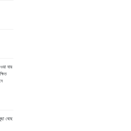
য়া যায়
্ষিত
নে
ুছা বেছে