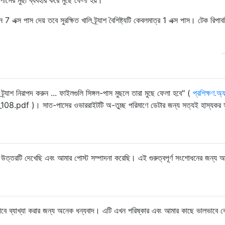
ন 7 এক্স পাস দেয় তবে সুরক্ষিত খালি ট্র্যাশ বৈশিষ্ট্যটি কেবলমাত্র 1 এক্স পাস। টেক রিপা
্র্যাশ নিরাপদ করুন ... ফাইলগুলি সিঙ্গল-পাস মুছলে তারা মুছে ফেলা হবে" (
প্রশিক্ষণ.অ্
f )। সাত-পাসের ওভাররাইটটি অ-তুচ্ছ পরিমাণে ডেটার জন্য সত্যই হাস্যকর স
র উত্তরটি দেখেছি এবং আমার পোস্ট সম্পাদনা করেছি। এই গুরুত্বপূর্ণ সংশোধনের জন্য 
ভাবে ব্যাখ্যা করার জন্য অনেক ধন্যবাদ। এটি এখন পরিষ্কার এবং আমার কাছে ভালভাবে ব