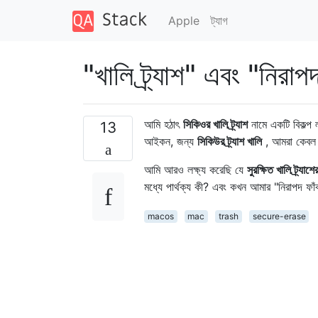
Apple
ট্যাগ
"খালি ট্র্যাশ" এবং "নিরাপদ
আমি হঠাৎ
সিকিওর খালি ট্র্যাশ
নামে একটি বিকল্প 
13
আইকন, জন্য
সিকিউর ট্র্যাশ খালি
, আমরা কেবল 
আমি আরও লক্ষ্য করেছি যে
সুরক্ষিত খালি ট্র্যাশে
মধ্যে পার্থক্য কী? এবং কখন আমার "নিরাপদ ফাঁকা
macos
mac
trash
secure-erase