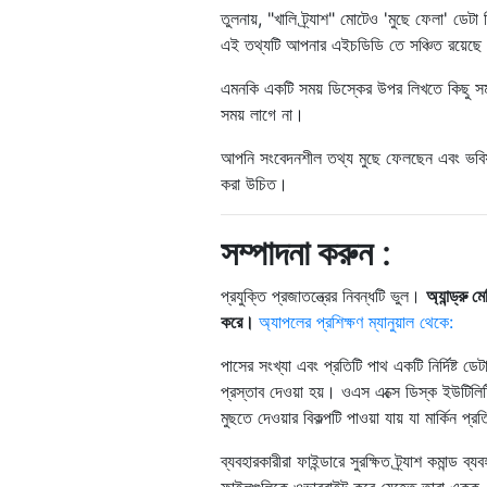
তুলনায়, "খালি ট্র্যাশ" মোটেও 'মুছে ফেলা' ডে
এই তথ্যটি আপনার এইচডিডি তে সঞ্চিত রয়েছে।
এমনকি একটি সময় ডিস্কের উপর লিখতে কিছু সম
সময় লাগে না।
আপনি সংবেদনশীল তথ্য মুছে ফেলছেন এবং ভবিষ্যত
করা উচিত।
সম্পাদনা করুন
:
প্রযুক্তি প্রজাতন্ত্রের নিবন্ধটি ভুল।
অ্যান্ড্রু 
করে।
অ্যাপলের প্রশিক্ষণ ম্যানুয়াল থেকে:
পাসের সংখ্যা এবং প্রতিটি পাথ একটি নির্দিষ্ট ডে
প্রস্তাব দেওয়া হয়। ওএস এক্সে ডিস্ক ইউটিলিট
মুছতে দেওয়ার বিকল্পটি পাওয়া যায় যা মার্কি
ব্যবহারকারীরা ফাইন্ডারে সুরক্ষিত ট্র্যাশ কমান্
ফাইলগুলিকে ওভাররাইট করে যেহেতু তারা একক-পা