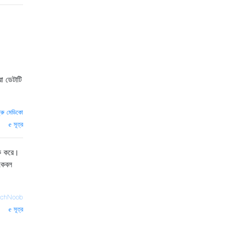
রা ডেটাটি
্ড্রু মেডিকো
সূত্র
থক করে।
 কেবল
echNoob
সূত্র