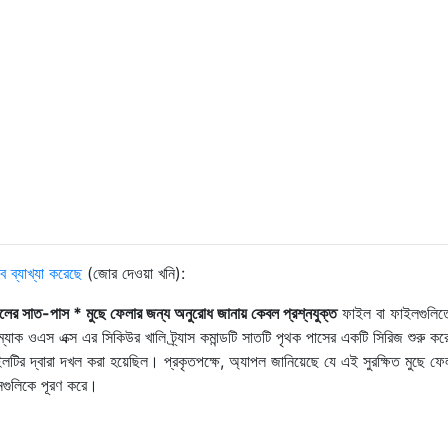
 ব্যাখ্যা করেছে
(জোর দেওয়া খনি):
াইলের সাত-পাস * মুছে ফেলার জন্য অনুরোধ জানায় কেবল প্রশ্নযুক্ত
ফাইল বা ফাইলগুলিত
তে, ম্যাক ওএস এক্স এর সিকিউর খালি ট্র্যাস কমান্ডটি সাতটি পৃথক পাসের একটি সিরিজ শুরু কর
ইলটির দ্বারা দখল করা হয়েছিল। প্রকৃতপক্ষে, অ্যাপল জানিয়েছে যে এই সুরক্ষিত মুছে ফেলা
 মানগুলিকে পূরণ করে।