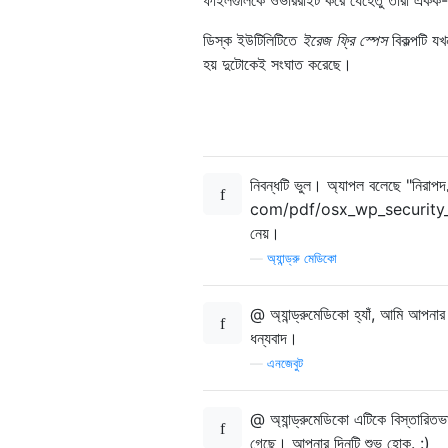
ডিস্ক ইউটিলিটিতে
ইরেজ ফ্রি স্পেস
বিকল্পটি যখ
হয় দুটোকেই সংঘাত করেছে।
নিবন্ধটি ভুল। অ্যাপল বলেছে "নিরাপদ ট
com/pdf/osx_wp_security_108.pd
নেয়।
—
অ্যান্ড্রু মেডিকো
@ অ্যান্ড্রুমেডিকো হ্যাঁ, আমি আপনা
ধন্যবাদ।
—
এনজেবুট
@ অ্যান্ড্রুমেডিকো এটিকে বিস্তারিত
গেছে। আপনার দিনটি শুভ হোক. :)