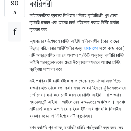
কারিগরী
90
আইফোনটিতে ব্যবহৃত লিথিয়াম পলিমার ব্যাটারিগুলি খুব বোঝা
ব্যাটারি রসায়ন এবং তাদের চার্জ পরিচালনা করতে নির্দিষ্ট চার্জার
ব্যবহার করে।
অ্যাপলের সর্বশেষতম চার্জিং আইসি মালিকানাধীন (তারা তাদের
বিদ্যুত্ পরিচালনার আইসিগুলির জন্য
ডায়ালগের
সাথে কাজ করে )
এটি অপ্রত্যাশিত নয় যে অ্যাপল প্রতিটি অন্যান্য ব্যাটারি চার্জিং
আইসি প্রস্তুতকারকের চেয়ে উল্লেখযোগ্যভাবে আলাদা চার্জিং
প্রক্রিয়া সম্পাদন করে।
এই প্রক্রিয়াটি ব্যাটারিটিকে ক্ষতি থেকে বাড়ে যাওয়া এবং ছিঁড়ে
যাওয়ার হাত থেকে রক্ষা করার সময় যথাযথ হিসাবে যুক্তিসঙ্গতভাবে
চার্জ দেয়। দয়া করে নোট করুন যে চার্জিং আইসি - বা পাওয়ার
ম্যানেজমেন্ট আইসি - আইফোনের
অভ্যন্তরে
অবস্থিত । সুতরাং
এটি চার্জ করতে আপনি যে বাহ্যিক ইউএসবি পাওয়ারিং ডিভাইস
ব্যবহার করেন তা নির্বিশেষে এটি প্রযোজ্য।
যখন ব্যাটারি পূর্ণ থাকে, চার্জারটি চার্জিং প্রক্রিয়াটি বন্ধ করে দেয়।