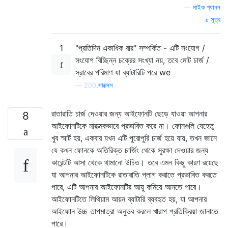
—
মাইক গ্যানন
সূত্র
1
"প্রতিদিন একাধিক বার" সম্পর্কিত - এটি সংযোগ /
সংযোগ বিচ্ছিন্ন চক্রের সংখ্যা নয়, তবে মোট চার্জ /
স্রাবের পরিমাণ যা ব্যাটারিটি পরে we
—
200_সাক্সেস
রাতারাতি চার্জ দেওয়ার জন্য আইফোনটি ছেড়ে যাওয়া আপনার
8
আইফোনটিকে মারাত্মকভাবে প্রভাবিত করে না। ফোনগুলি যেহেতু
খুব স্মার্ট হয়, একবার যখন এটি পুরোপুরি চার্জ হয়ে যায়, তখন জানে
যে কখন ফোনকে অতিরিক্ত চার্জিং থেকে সুরক্ষা দেওয়ার জন্য
কারেন্টটি আসা থেকে থামানো উচিত। তবে এমন কিছু কারণ রয়েছে
যা আপনার আইফোনটিকে রাতারাতি প্লাগ করাতে প্রভাবিত করতে
পারে, এটি আপনার আইফোনটির আয়ু কমিয়ে আনতে পারে।
আইফোনটিতে লিথিয়াম আয়ন ব্যাটারি ব্যবহৃত হয়, যা আপনার
আইফোন উচ্চ তাপমাত্রা অনুভব করলে খারাপ প্রতিক্রিয়া জানাতে
পারে।