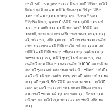
সত্যই স্মার্ট। তারা বুঝতে পারে যে কীভাবে একটি লিথিয়াম ব্যাটারি
দীর্ঘকাল স্থায়ী হয় এবং ব্যাটারির জীবনচক্রের দীর্ঘায়ুতা নিশ্চিত
করতে চার্জ এবং স্রাবকে সামঞ্জস্য করে। উপরের উত্তরে
উল্লিখিত হিসাবে, অ্যাপল 0-80% থেকে ব্যাটারি দ্রুত চার্জ
করে। তারা এগুলি করার কারণটি কারণ আপনি 100% এর
কাছাকাছি আসার সাথে সাথে চার্জিং দক্ষতা অনেক কম হয়ে যায়।
এই পর্যায়ে পরে, চার্জিং হ্রাস হয়। এটি সাধারণত ধ্রুবক ভোল্টেজ
মোডে যায় যেখানে একটি নির্দিষ্ট ভোল্টেজ সেট করা হয় এবং চার্জ
সার্কিটরি একটি নির্দিষ্ট প্রান্তে পৌঁছানোর জন্য ভোল্টেজের জন্য
অপেক্ষা করে। তবে, ব্যাটারি পুরোপুরি চার্জ হওয়ার পরে, যখন
ভোল্টেজটি হওয়া উচিত তার চেয়ে ভোল্টেজ 1/1000 তম ভোল্ট কম
হলে এটি পুনরায় চার্জ করার কোনও অর্থ নেই। পরিবর্তে, চার্জারটির
একটি সেট কাট অফ ভোল্টেজ রয়েছে যখন এটি আবার চার্জ করা শুরু
হবে। এটি প্রায়শই 50-70% এর মতো কম থাকে। ব্যাটারিটি
কেবল অভ্যন্তরীণভাবে ফোন থেকে সংযোগ বিচ্ছিন্ন হয়ে যায়
এবং ফোনটি পাওয়ার কর্ড বন্ধ করে দেওয়া হয়। উত্পাদক দ্বারা
সেট আপ করা ব্যাটারি থ্রেশোল্ডের চেয়ে কম গেলেই চার্জিং শুরু
হবে।