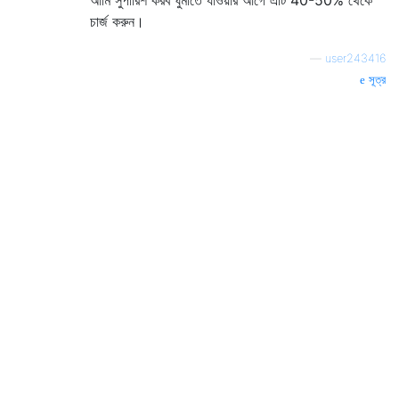
চার্জ করুন।
—
user243416
সূত্র