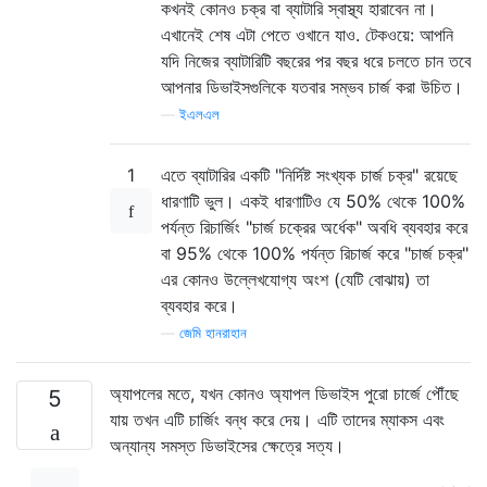
কখনই কোনও চক্র বা ব্যাটারি স্বাস্থ্য হারাবেন না।
এখানেই শেষ এটা পেতে ওখানে যাও. টেকওয়ে: আপনি
যদি নিজের ব্যাটারিটি বছরের পর বছর ধরে চলতে চান তবে
আপনার ডিভাইসগুলিকে যতবার সম্ভব চার্জ করা উচিত।
—
ইএলএল
1
এতে ব্যাটারির একটি "নির্দিষ্ট সংখ্যক চার্জ চক্র" রয়েছে
ধারণাটি ভুল। একই ধারণাটিও যে 50% থেকে 100%
পর্যন্ত রিচার্জিং "চার্জ চক্রের অর্ধেক" অবধি ব্যবহার করে
বা 95% থেকে 100% পর্যন্ত রিচার্জ করে "চার্জ চক্র"
এর কোনও উল্লেখযোগ্য অংশ (যেটি বোঝায়) তা
ব্যবহার করে।
—
জেমি হানরাহান
অ্যাপলের মতে, যখন কোনও অ্যাপল ডিভাইস পুরো চার্জে পৌঁছে
5
যায় তখন এটি চার্জিং বন্ধ করে দেয়। এটি তাদের ম্যাকস এবং
অন্যান্য সমস্ত ডিভাইসের ক্ষেত্রে সত্য।