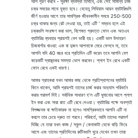
আপ পূরণ করবে - সুরক্ষা ব্যবস্থা হিসাবে, এবং সেই সামান্য চার্জ
চক্র সময়ের সাথে যুক্ত হবে। যেহেতু লিথিয়াম আয়ন ব্যাটারিগুলি
জীর্ণ হওয়ার আগে তার সামগ্রিক জীবনকালীন সময়ে 250-500
চক্র থাকার জন্য রেট দেওয়া হয়, তাই এটি ' সম্ভব হলে এই
চক্রগুলি সংরক্ষণ করা ভাল, বিশেষত প্রদত্ত ফোন এবং অতএব
ব্যাটারির ব্যবহার প্রায়শই বেশ ভারী হয়। একটি ভাল উদাহরণ
চিজবার্গার খাওয়া: এক বা দুজন আপনাকে মেরে ফেলবে না, তবে
আপনি যদি 40 বছর ধরে প্রতিদিন এটি করেন তবে আপনি বেশ
কয়েকটি স্বাস্থ্যকর সমস্যা ভোগ করবেন। প্লাগ ইন রেখে একটি
ফোন রেখে একই ধারণা।
আমার গ্রাহকরা যখন আমার কাছ থেকে প্রতিস্থাপনের ব্যাটারি
কিনে থাকেন, আমি প্রায়শই তাদের চার্জ করার অভ্যাস পরিবর্তন
করার পরামর্শ দিই। সর্বাধিক সাধারণ হ'ল এটি ঘুমানোর আগে প্লাগ
ইন করা এবং সারা রাত এটি রেখে দেওয়া। ব্যাটারির পক্ষে অবশ্যই
বিপজ্জনক বা ক্ষতিকারক না হলেও সামগ্রিকভাবে আপনি এটি না
করলে তার চেয়ে দ্রুত তা পরবে। পরিবর্তে, আমি তাদের পরামর্শ
দিচ্ছি যে তারা যখন কাজ / স্কুল / কেনাকাটা থেকে বাড়ি ফিরে
আসে এবং তাদের প্রতিদিনের রুটিনগুলি ঘুরে দেখেন তখন তারা