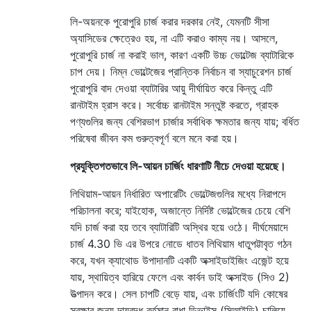
লি-অয়নকে পুরোপুরি চার্জ করার দরকার নেই, যেমনটি সীসা
অ্যাসিডের ক্ষেত্রেও হয়, না এটি করাও কাম্য নয়। আসলে,
পুরোপুরি চার্জ না করাই ভাল, কারণ একটি উচ্চ ভোল্টেজ ব্যাটারিকে
চাপ দেয়। নিম্ন ভোল্টেজের প্রান্তিক নির্বাচন বা স্যাচুরেশন চার্জ
পুরোপুরি বাদ দেওয়া ব্যাটারির আয়ু দীর্ঘায়িত করে কিন্তু এটি
রানটাইম হ্রাস করে। সর্বোচ্চ রানটাইম সন্তুষ্ট করতে, গ্রাহক
পণ্যগুলির জন্য বেশিরভাগ চার্জার সর্বাধিক ক্ষমতার জন্য যায়; বর্ধিত
পরিষেবা জীবন কম গুরুত্বপূর্ণ বলে মনে করা হয়।
প্রযুক্তিগতভাবে লি-আয়ন চার্জিং ধারণাটি নীচে দেওয়া হয়েছে।
লিথিয়াম-আয়ন নির্ধারিত অপারেটিং ভোল্টেজগুলির মধ্যে নিরাপদে
পরিচালনা করে; যাইহোক, অজান্তে নির্দিষ্ট ভোল্টেজের চেয়ে বেশি
যদি চার্জ করা হয় তবে ব্যাটারিটি অস্থির হয়ে ওঠে। দীর্ঘমেয়াদে
চার্জ 4.30 ভি এর উপরে নোডে ধাতব লিথিয়াম ধাতুপট্টাবৃত গঠন
করে, যখন ক্যাথোড উপাদানটি একটি অক্সাইডাইজিং এজেন্ট হয়ে
যায়, স্থায়িত্ব হারিয়ে ফেলে এবং কার্বন ডাই অক্সাইড (সিও 2)
উত্পাদন করে। সেল চাপটি বেড়ে যায়, এবং চার্জিংটি যদি কোষের
সুরক্ষার জন্য দায়বদ্ধ বর্তমান বাধা ডিভাইস (সিআইডি) চালিয়ে