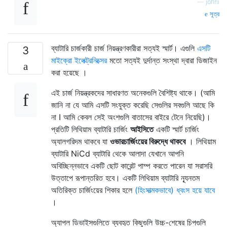
—
johni
সূত্র
ব্যাটারি চার্জকারী চার্জ নিয়ন্ত্রণকারীরা সত্যই স্মার্ট। এগুলি
এসটি
3
মাইক্রো ইলেক্ট্রনিক্সের
মতো সত্যই দুর্দান্ত সংস্থা দ্বারা ডিজাইন
করা হয়েছে ।
এই চার্জ নিয়ন্ত্রকদের সাধারণত অনেকগুলি বৈশিষ্ট্য থাকে। (আমি
জানি না যে আমি এসটি সংযুক্ত করেছি সেগুলির সবগুলি আছে কি
না I আমি কেবল সেই অংশগুলি বাতাসের বাইরে টেনে নিয়েছি)।
প্রতিটি লিথিয়াম ব্যাটারি চার্জিং
আইসিতে
একটি স্মার্ট চার্জিং
অ্যালগরিদম থাকবে যা
ওভারচার্জিংয়ের বিরুদ্ধে থাকবে
। লিথিয়াম
ব্যাটারি NiCd ব্যাটারি থেকে আলাদা যেখানে আপনি
অবিচ্ছিন্নভাবে একটি ছোট কারেন্ট পাম্প করতে পারেন যা সরাসরি
উত্তাপে রূপান্তরিত হবে। একটি লিথিয়াম ব্যাটারি ন্যূনতম
অতিরিক্ত চার্জিংয়ের শিকার হলে
(হিংসাত্মকভাবে) ধ্বংস হয়ে যাবে
।
অ্যাপল ডিভাইসগুলিতে ব্যবহৃত কিছুগুলি উচ্চ-শেষের চিপগুলি