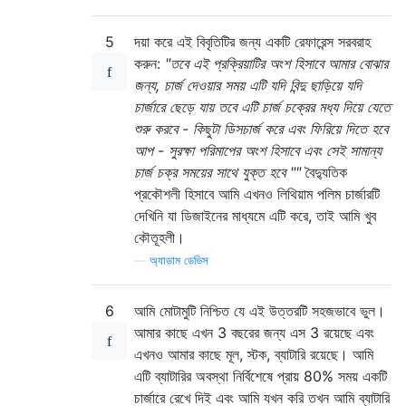
5
দয়া করে এই বিবৃতিটির জন্য একটি রেফারেন্স সরবরাহ
করুন:
"তবে এই প্রক্রিয়াটির অংশ হিসাবে আমার বোঝার
জন্য, চার্জ দেওয়ার সময় এটি যদি বিন্দু ছাড়িয়ে যদি
চার্জারে ছেড়ে যায় তবে এটি চার্জ চক্রের মধ্য দিয়ে যেতে
শুরু করবে - কিছুটা ডিসচার্জ করে এবং ফিরিয়ে দিতে হবে
আপ - সুরক্ষা পরিমাপের অংশ হিসাবে এবং সেই সামান্য
চার্জ চক্র সময়ের সাথে যুক্ত হবে ""
বৈদ্যুতিক
প্রকৌশলী হিসাবে আমি এখনও লিথিয়াম পলিম চার্জারটি
দেখিনি যা ডিজাইনের মাধ্যমে এটি করে, তাই আমি খুব
কৌতূহলী।
—
অ্যাডাম ডেভিস
6
আমি মোটামুটি নিশ্চিত যে এই উত্তরটি সহজভাবে ভুল।
আমার কাছে এখন 3 বছরের জন্য এস 3 রয়েছে এবং
এখনও আমার কাছে মূল, স্টক, ব্যাটারি রয়েছে। আমি
এটি ব্যাটারির অবস্থা নির্বিশেষে প্রায় 80% সময় একটি
চার্জারে রেখে দিই এবং আমি যখন করি তখন আমি ব্যাটারি