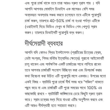
এবং পুরো চার্জ থাকে তবে তারা আরও দ্রুত হ্রাস পায় । যদি
আপনি আপনার মোবাইল ডিভাইস এক মাসেরও বেশি সময়
অব্যবহৃত অবস্থায় সঞ্চয় করতে চলেছেন তবে এটিকে পুরোপুরি
চার্জ করুন, তারপরে 40-50% চার্জ না হওয়া পর্যন্ত এটিকে
(ওয়াইফাই দিয়ে ভিডিও দেখুন বা ভিডিও গেম খেলুন) স্রাব
করুন। তারপরে ডিভাইসটি পুরোপুরি বন্ধ করুন।
দীর্ঘমেয়াদী ব্যবহার
আপনি যদি কোনও স্থির ইনস্টলেশন (প্রাচীরের চিত্রের ফ্রেম,
ডেটা সংগ্রহ, শিশুর মনিটর ইত্যাদির ক্ষেত্রে) পুরানো আইফোনটি
চালু থাকেন এবং সার্বক্ষণিক একটি চার্জারের সাথে লাগিয়ে রাখেন
তবে আপনার চার্জারটি সংযোগ বিচ্ছিন্ন করা এবং ডিসচার্জ করার
কথা বিবেচনা করা উচিত এটি পুরোপুরি মাসে একবার। উপরের মতো
একই বিষয় - ব্যাটারি পুরো চার্জে দীর্ঘ সময় ধরে "সঞ্চিত" থাকতে
পছন্দ করে না এবং চার্জারটি এটি পুরো সময়ের সাথে 100% এর
কাছাকাছি রাখবে - ব্যাটারিটি কাঙ্ক্ষিতের চেয়ে কিছুটা দ্রুত হ্রাস
করে। স্রাব চক্রের মধ্য দিয়ে যাওয়া এটির অনুশীলন করবে এবং
এটি আরও দীর্ঘস্থায়ী হতে সহায়তা করবে।