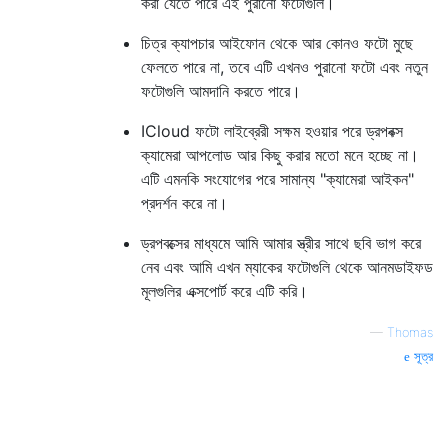
করা যেতে পারে এই পুরানো ফটোগুলি।
চিত্র ক্যাপচার আইফোন থেকে আর কোনও ফটো মুছে
ফেলতে পারে না, তবে এটি এখনও পুরানো ফটো এবং নতুন
ফটোগুলি আমদানি করতে পারে।
ICloud ফটো লাইব্রেরী সক্ষম হওয়ার পরে ড্রপবক্স
ক্যামেরা আপলোড আর কিছু করার মতো মনে হচ্ছে না।
এটি এমনকি সংযোগের পরে সামান্য "ক্যামেরা আইকন"
প্রদর্শন করে না।
ড্রপবক্সের মাধ্যমে আমি আমার স্ত্রীর সাথে ছবি ভাগ করে
নেব এবং আমি এখন ম্যাকের ফটোগুলি থেকে আনমডাইফড
মূলগুলির এক্সপোর্ট করে এটি করি।
—
Thomas
সূত্র