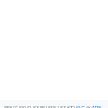
আমাদের সাইট ব্যবহার করে, আপনি স্বীকার করেছেন যে আপনি আমাদের
কুকি নীতি
এবং
গোপনীয়তা