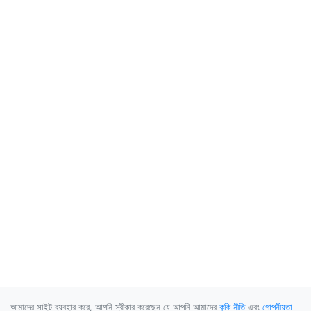
আমাদের সাইট ব্যবহার করে, আপনি স্বীকার করেছেন যে আপনি আমাদের
কুকি নীতি
এবং
গোপনীয়তা