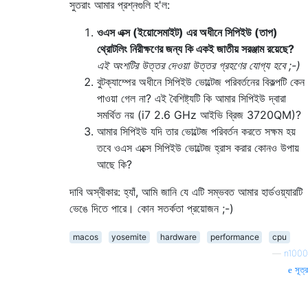
সুতরাং আমার প্রশ্নগুলি হ'ল:
ওএস এক্স (ইয়োসেমাইট) এর অধীনে সিপিইউ (তাপ)
থ্রোটলিং নিরীক্ষণের জন্য কি একই জাতীয় সরঞ্জাম রয়েছে?
এই অংশটির উত্তর দেওয়া উত্তর গ্রহণের যোগ্য হবে ;-)
বুটক্যাম্পের অধীনে সিপিইউ ভোল্টেজ পরিবর্তনের বিকল্পটি কেন
পাওয়া গেল না? এই বৈশিষ্ট্যটি কি আমার সিপিইউ দ্বারা
সমর্থিত নয় (i7 2.6 GHz আইভি ব্রিজ 3720QM)?
আমার সিপিইউ যদি তার ভোল্টেজ পরিবর্তন করতে সক্ষম হয়
তবে ওএস এক্সে সিপিইউ ভোল্টেজ হ্রাস করার কোনও উপায়
আছে কি?
দাবি অস্বীকার: হ্যাঁ, আমি জানি যে এটি সম্ভবত আমার হার্ডওয়্যারটি
ভেঙে দিতে পারে। কোন সতর্কতা প্রয়োজন ;-)
macos
yosemite
hardware
performance
cpu
—
n1000
সূত্র