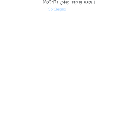
সিস্টেমটির চূড়ান্ত বক্তব্য রয়েছে।
—
SoItBegins