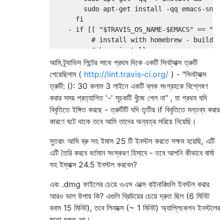
        sudo apt
-
get install 
-
qq emacs
-
sna
fi
-
if
[[
"$TRAVIS_OS_NAME-$EMACS"
==
"o
# install with homebrew - builds
# brew install emacs ;
# even using the .dmg files take
আমি ট্র্যাভিস লিন্টের সাথে প্রথম দিকে একটি সিনট্যাক্স ত্রুটি
          wget https
://
emacsformacosx
.
com
/
পেয়েছিলাম (
http://lint.travis-ci.org/
) - "সিনট্যাক্স
          hdiutil attach 
Emacs
-
24.5
-
univer
ত্রুটি: (): 30 কলাম 3 লাইনে একটি ব্লক সংগ্রহকে বিশ্লেষণ
          sudo ln 
-
s 
/
Volumes
/
Emacs
/
Emacs
.
করার সময় প্রত্যাশিত '-' সূচকটি খুঁজে পেল না" , যা প্রথম যদি
fi
বিবৃতিতে ইঙ্গিত করছে - ত্রুটিটি যদি তৃতীয় if বিবৃতিতে মন্তব্য করার
-
if
[[
"$TRAVIS_OS_NAME-$EMACS"
==
"o
কারণে ঘটে থাকে তবে আমি তাদের অন্যত্র সরিয়ে নিয়েছি।
          wget https
://
emacsformacosx
.
com
/
          hdiutil attach 
Emacs
-
25.1
-
univer
সুতরাং আমি ব্রু সহ ইমাস 25 টি ইনস্টল করতে সক্ষম হয়েছি, এটি
          sudo ln 
-
s 
/
Volumes
/
Emacs
/
Emacs
.
এটি তৈরি করবে বর্তমান সংস্করণ হিসাবে - তবে আপনি কীভাবে বার্মা
fi
সহ ইম্যাক্স 24.5 ইনস্টল করবেন?
script
:
এবং .dmg ফাইলের চেয়ে ওএস এক্সে বাইনারিগুলি ইনস্টল করার
  make test
আরও ভাল উপায় কি? এগুলি ব্রিউয়ের চেয়ে দ্রুত ছিল (6 মিনিট
বনাম 15 মিনিট), তবে লিনাক্সে (~ 1 মিনিট) অ্যাপ্লিকেশন ইনস্টলের
মতো দ্রুত নয়।