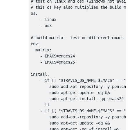
# test on linux and osx (windows not avail
# this os key also multiplies the build ma
os
:
-
 linux

-
 osx

# build matrix - test on different emacs v
env
:
  matrix
:
-
 EMACS
=
emacs24

-
 EMACS
=
emacs25

install
:
-
if
[[
"$TRAVIS_OS_NAME-$EMACS"
==
"l
        sudo add
-
apt
-
repository 
-
y ppa
:
cas
        sudo apt
-
get update 
-
qq 
&&
        sudo apt
-
get install 
-
qq emacs24 e
fi
-
if
[[
"$TRAVIS_OS_NAME-$EMACS"
==
"l
        sudo add
-
apt
-
repository 
-
y ppa
:
ubu
        sudo apt
-
get update 
-
qq 
&&
        sudo apt
-
get 
-
qq 
-
f install 
&&