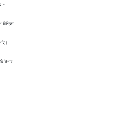
় -
প মিশ্রিত
 পাই।
টি উপায়