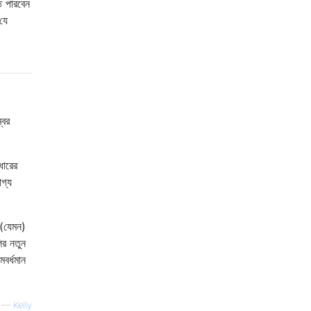
ে পারবেন
যে
্বর
ধারের
গ্য
 (যেমন)
ির নতুন
বর্ধমান
—
Kelly