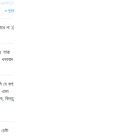
ser9125
সূত্র
ারে না :(
। তারা
ধন্যবাদ
 যে বলা
ন এমন
, কিন্তু
েষ্টা