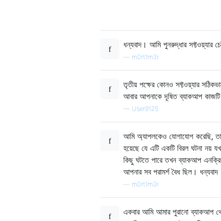
ধন্যবাদ। আমি পুনরুদ্ধার সফ্টওয়্যার 
—
m0rt1m3r
তৃতীয় পক্ষের কোনও সফ্টওয়্যার সঠিক
আবার আপনাকে দূষিত ব্যাকআপ কাজটি
—
User9125
আমি অ্যাপলকেও যোগাযোগ করেছি, ত
হয়েছে যে এটি একটি বিরল ঘটনা নয় 
কিছু ঘটতে পারে তখন ব্যাকআপ এনক্রিপ
আপনার সব পরামর্শ বৈধ ছিল। ধন্যবাদ
—
m0rt1m3r
একবার আমি আমার পুরানো ব্যাকআপ থেকে