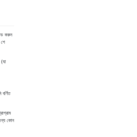
োড করুন
 শে
 (যা
বর্ণিত
োগ্রাম
জন্য কোন