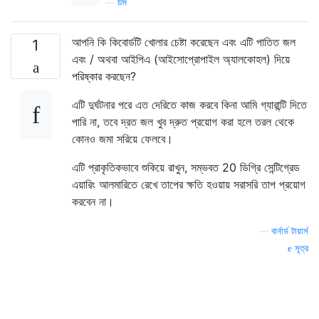
—
টিম
আপনি কি কিবোর্ডটি খোলার চেষ্টা করেছেন এবং এটি পাতিত জল
1
এবং / অথবা আইপিএ (আইসোপ্রোপাইল অ্যালকোহল) দিয়ে
পরিষ্কার করছেন?
এটি দুর্ঘটনার পরে এত দেরিতে কাজ করবে কিনা আমি গ্যারান্টি দিতে
পারি না, তবে দ্রত জল খুব দ্রুত প্রয়োগ করা হলে তরল থেকে
কোনও জমা সরিয়ে ফেলবে।
এটি প্রাকৃতিকভাবে শুকিয়ে রাখুন, সম্ভবত 20 ডিগ্রি সেন্টিগ্রেড
এয়ারিং আলমারিতে রেখে তাপের ক্ষতি হওয়ায় সরাসরি তাপ প্রয়োগ
করবেন না।
—
বার্নার্ড টায়ার্স
সূত্র