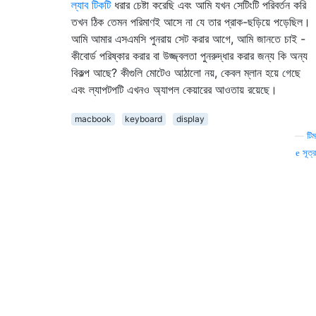
ল্যাব টিকটি
ধরার চেষ্টা করেছি এবং আমি যখন সেটিংটি পরিবর্তন করি
তখন ঠিক তেমন পরিমাণই আসে না যে তার প্রাক-ছড়িয়ে পড়েছিল।
আমি আমার এসএমসি পুনরায় সেট করার আগে, আমি জানতে চাই -
কীবোর্ড পরিষ্কার করার বা উজ্জ্বলতা পুনরুদ্ধার করার জন্য কি অন্য
বিকল্প আছে? কীগুলি মোটেও আঠালো নয়, কেবল ম্লান হয়ে গেছে
এবং ল্যাপটপটি এখনও অ্যাপল কেয়ারের আওতায় রয়েছে।
macbook
keyboard
display
—
টিম
সূত্র