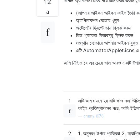
আপনি অ্যাপলেট তৈরির পরে এটি করার একটি হ্যা
12
(আপনার আইকন আইকন ফাইল তৈরি করু
অ্যাপ্লিকেশন ফোল্ডার খুলুন
অটোমেটর স্ক্রিপ্টে ডান ক্লিক করুন
ভিউ প্যাকেজ বিষয়বস্তু ক্লিক করুন
সংস্থান ফোল্ডারে আপনার আইকন যুক্ত 
এটি AutomatorApplet.icns এ নত
আমি নিশ্চিত যে এর চেয়ে ভাল আরও একটি উপা
1
এটি আমার মনে হয় এটি কাজ করা উচ
ফাইল প্রতিস্থাপনের পরে, আমি ইতিমধ
—
chenyi1976
2
1. অনুসরণ উপরে প্রক্রিয়া 2. অ্যা