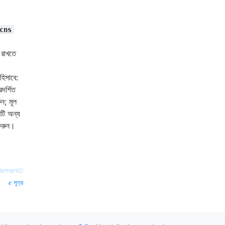
cns
 রাখতে
হিসাবে:
দর্শিত
ুন; মূল
লটি অন্য
 করুন।
lement0
সূত্র