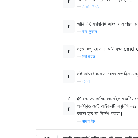
—
Am1rr3zA
আমি এই সমাধানটি আরও ভাল পছন্দ 
—
বাডি লিন্ডসে
এতে কিছু হয় না। আমি যখন cmd-
—
বিটা রাইড
এই আচরণ করে না যেমন মাভারিক্স মধ্
—
Qed
7
@ কেয়েড আমিও ভেবেছিলাম এটি ম্যাভা
অবস্থিত ছোট আইকনটি অনুলিপি করে
করতে হবে তা নির্দেশ করতে।
—
নাথান বিচ