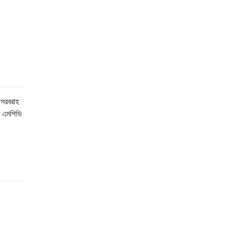
 সরবরাহ
ি এমপিভি