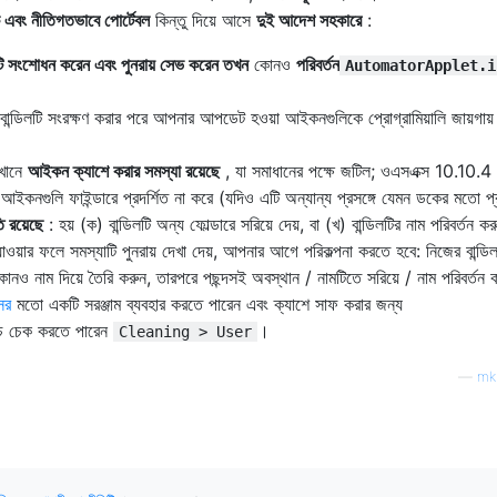
 এবং নীতিগতভাবে পোর্টেবল
কিন্তু দিয়ে আসে
দুই আদেশ সহকারে
:
লটি সংশোধন করেন এবং পুনরায় সেভ করেন তখন
কোনও
পরিবর্তন
AutomatorApplet.i
র বান্ডিলটি সংরক্ষণ করার পরে আপনার আপডেট হওয়া আইকনগুলিকে প্রোগ্রামিয়ালি জায়গায়
এখানে
আইকন ক্যাশে করার সমস্যা রয়েছে
, যা সমাধানের পক্ষে জটিল; ওএসএক্স 10.10.4 
আইকনগুলি ফাইন্ডারে প্রদর্শিত না করে (যদিও এটি অন্যান্য প্রসঙ্গে যেমন ডকের মতো প্র
ি রয়েছে
: হয় (ক) বান্ডিলটি অন্য ফোল্ডারে সরিয়ে দেয়, বা (খ) বান্ডিলটির নাম পরিবর্তন কর
ওয়ার ফলে সমস্যাটি পুনরায় দেখা দেয়, আপনার আগে পরিকল্পনা করতে হবে: নিজের বান্ডি
োনও নাম দিয়ে তৈরি করুন, তারপরে পছন্দসই অবস্থান / নামটিতে সরিয়ে / নাম পরিবর্তন
ের
মতো একটি সরঞ্জাম ব্যবহার করতে পারেন এবং ক্যাশে সাফ করার জন্য
চে চেক করতে পারেন
।
Cleaning > User
—
mk