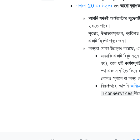
শতাংশ 20 এর উত্তর
হল
আরো ব্যাপক
আপনি যখনই
অটোমেটরে
বান্ডে
হারাতে পারে।
সুতরাং, উদাহরণস্বরূপ, প্রতিবা
একটি স্ক্রিপ্ট প্রয়োজন।
অন্যরা যেমন উল্লেখ করেছে, 
এমনকি একটি রিবুট নতুন 
হয়), তবে দুটি
কার্যপদ্ধত
পথ এবং নামটিতে ফিরে যা
কোনও স্থানে বা অন্য ক
বিকল্পভাবে, আপনি
অনিক্স
নী
IconServices