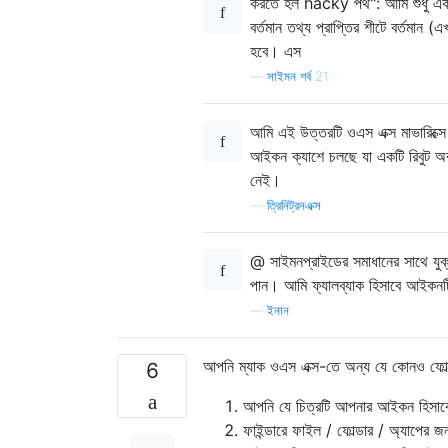
করতে হল hacky পথ": আমি শুধু এ
বর্তমান তথ্য প্রাপ্তির শীটে বর্ত
হবে। এস
—
সাইমন গর্ব 21
আমি এই উত্তরটি ওএস এক্স মাভারিক্সে
আইকন ক্যাশে চলছে যা একটি রিবুট অ
নেই।
—
ত্রিনিট্রনএক্স
@ সাইমনপ্রাইডের সমাধানের সাথে যু
পান। আমি ফ্যালব্যাক হিসাবে আইকনটি 
—
ইনান
আপনি ম্যাক ওএস এক্স-তে অন্য যে কোনও ফোল্
6
আপনি যে চিত্রটি আপনার আইকন হিসাবে
ফাইন্ডারে ফাইল / ফোল্ডার / অ্যাপের জ