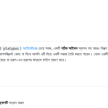
)
অটোমেটরের
চেয়ে সহজ, একটি
সঠিক আইকন
স্থাপন সহ আরও বিকল্প
l platypus
পলস্ক্রিপ্ট কোড না লিখে আপনি এটি দিয়ে একটি লঞ্চার তৈরি করতে পারেন। যেমন একট
িয়েছে যা ড্রাগ-এন-ড্রপের মাধ্যমে ফাইল গ্রহণ করে।
অ্যাপটি
সন্ধান করুন