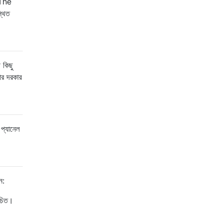
The
্থিত
 কিছু
ার দরকার
প্যানেল
ন:
উচিত।