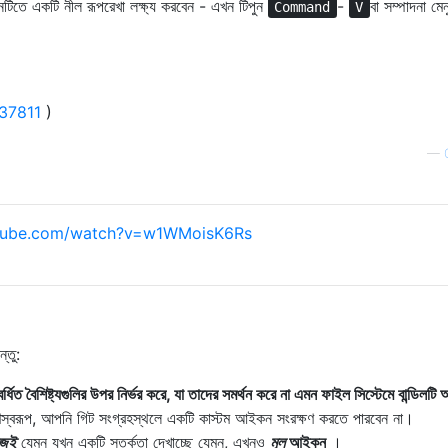
তে একটি নীল রূপরেখা লক্ষ্য করবেন - এখন টিপুন
-
বা সম্পাদনা মে
Command
V
37811
)
—
tube.com/watch?v=w1WMoisK6Rs
্তু:
ত বৈশিষ্ট্যগুলির উপর নির্ভর করে, যা তাদের সমর্থন করে না এমন ফাইল সিস্টেমে বান্ডিলটি 
্বরূপ, আপনি গিট সংগ্রহস্থলে একটি কাস্টম আইকন সংরক্ষণ করতে পারবেন না।
জেই
যেমন যখন একটি সতর্কতা দেখাচ্ছে যেমন, এখনও
মূল
আইকন
।