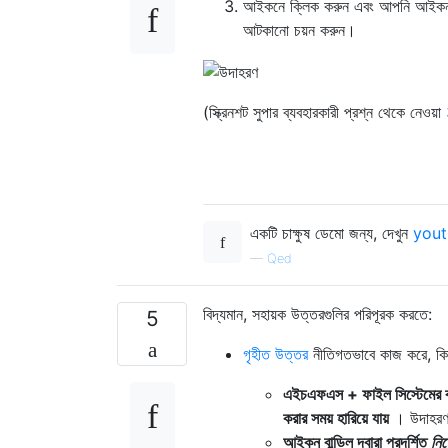
আইকনে ক্লিক করুন এবং আপনি আইকনটি
আটকানো চয়ন করুন।
(স্ক্রিনশট সুপার ব্যবহারকারী প্রশ্ন থেকে নেওয়া
একটি চাক্ষুষ ডেমো জন্য, দেখুন
you
—
Qed
বিদ্যমান, সহায়ক উত্তরগুলির পরিপূরক করতে:
5
গৃহীত উত্তর
নীতিগতভাবে কাজ করে, কিন
এইচএফএস + ফাইল সিস্টেমের বর্ধি
করার সময় হারিয়ে যায়
। উদাহরণস
আইকন বান্ডিল দ্বারা প্রদর্শিত
নি