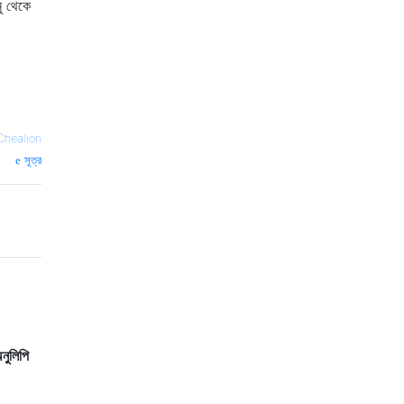
নু থেকে
Chealion
সূত্র
অনুলিপি