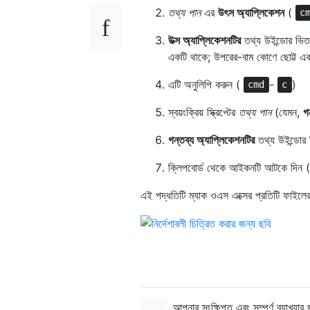
তথ্য পান
এর
উৎস অ্যাপ্লিকেশন
(
c
উত্স অ্যাপ্লিকেশনটির
তথ্য উইন্ডোর ভিতর
একটি থাকে; উপরের-বাম কোণে ছোট্ট এক
এটি অনুলিপি করুন (
-
)
cmd
c
স্বয়ংক্রিয় স্ক্রিপ্টের
তথ্য পান
(যেমন,
গ
গন্তব্য অ্যাপ্লিকেশনটির
তথ্য উইন্ডোর
ক্লিপবোর্ড থেকে আইকনটি আটকে দিন 
এই পদ্ধতিটি ম্যাক ওএস এক্সের প্রতিটি ফাইল
আপনার সংক্ষিপ্ত এবং সম্পূর্ণ ব্যাখ্