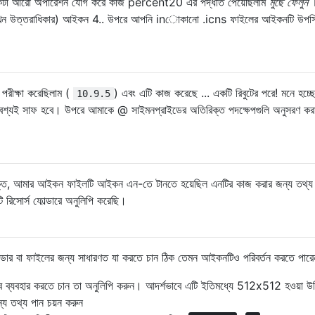
কটা আরো অপারেশন যোগ করে কাজ percent20 এর পদ্ধতি পেয়েছিলাম
মুছে ফেলুন
মান (এখন উত্তরাধিকার) আইকন 4.. উপরে আপনি inোকানো .icns ফাইলের আইকনটি উপস
 পরীক্ষা করেছিলাম (
) এবং এটি কাজ করেছে ... একটি রিবুটের পরে! মনে হচ্ছে
10.9.5
বশ্যই সাফ হবে। উপরে আমাকে @ সাইমনপ্রাইডের অতিরিক্ত পদক্ষেপগুলি অনুসরণ কর
ক্ত, আমার আইকন ফাইলটি আইকন এন-তে টানতে হয়েছিল এনটির কাজ করার জন্য তথ্য 
রিসোর্স ফোল্ডারে অনুলিপি করেছি।
ডার বা ফাইলের জন্য সাধারণত যা করতে চান ঠিক তেমন আইকনটিও পরিবর্তন করতে পারে
 ব্যবহার করতে চান তা অনুলিপি করুন। আদর্শভাবে এটি ইতিমধ্যে 512x512 হওয়া 
ন্য তথ্য পান চয়ন করুন