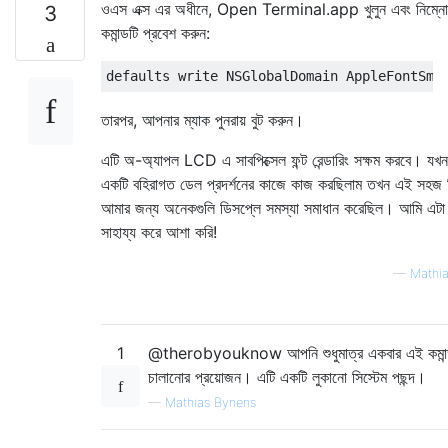
ওএস এক্স এর অধীনে, Open Terminal.app খুলুন এবং নিম্নো
3
কমান্ডটি প্রবেশ করুন:
তারপর, আপনার ম্যাক পুনরায় বুট করুন।
এটি অ-অ্যাপল LCD এ সাবপিক্সেল ফন্ট রেন্ডারিং সক্ষম করবে। যখ
একটি বহিরাগত ডেল প্রদর্শনের কাজে কাজ করছিলাম তখন এই সহজ ট
আমার জন্য অনেকগুলি ডিসপ্লে সমস্যা সমাধান করেছিল। আমি এটা 
সাহায্য করে আশা করি!
—
Mathi
1
@therobyouknow আপনি শুধুমাত্র একবার এই কমান
চালানোর প্রয়োজন। এটি একটি লুকানো সিস্টেম পছন্দ।
—
Mathias Bynens