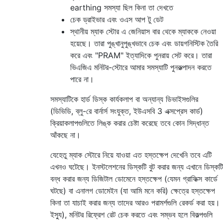
earthing সমস্যা ছিল কিনা তা দেখতে
চেক ড্রাইভার এবং ওএস আপ টু ডেট
স্থানীয় ম্যাক স্টোর এ জেনিয়াস বার থেকে ম্যাককে নেওয়া
হয়েছে। তারা পুঙ্খানুপুঙ্খভাবে চেক এবং ডায়গনিস্টিক তৈরি
করে এবং "PRAM" ইত্যাদিকে পুনরায় সেট করে। তারা
ভিএজিএ মনিটর-স্টোরে আমার সমস্যাটি পুনরুত্পাদন করতে
পারে না।
সমস্যাটিকে হার্ড ডিস্ক কার্যকলাপ বা অন্যান্য ডিভাইসগুলির
(ডিভিডি, ব্লু-রে বার্নার্স সংযুক্ত, ইউএসবি 3 এক্সপ্রেস কার্ড)
ক্রিয়াকলাপগুলিতে লিঙ্ক করার চেষ্টা করেছে তবে কোন সিদ্ধান্ত
আঁকছে না।
যেহেতু ম্যাক স্টোরে নিয়ে যাওয়া এত হস্তক্ষেপ দেখেনি তবে এটি
এখনও ঘটেছে। ইনস্টলেশনের ডিস্কটি বুট করার জন্য এখানে ডিস্কটি
বন্ধ করার জন্য ডিজিটাল ডোমেনে হস্তক্ষেপ (যেমন গ্রাফিক্স কার্ডে
ঘটছে) বা এনালগ ডোমেইন (যা আমি মনে করি) ক্ষেত্রে হস্তক্ষেপ
কিনা তা যাচাই করার জন্য তাদের আরও পরামর্শগুলি রেকর্ড করা হয়।
ইস্যু), মনিটর রিফ্রেশ রেট চেক করতে এবং সম্ভব হলে বিকল্পগুলি