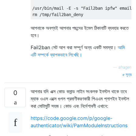
/
usr
/
bin
/
mail 
-
E 
-
s 
"Fail2ban ipfw"
 email@
rm 
/
tmp
/
fail2ban_deny
আপনাকে অবশ্যই আপনার পছন্দের ইমেল ঠিকানাটি ব্যবহার করতে
হবে।
Fail2ban সেট আপ করা সম্পূর্ণ অন্য একটি সমস্যা।
আমি
এটি সম্পর্কে ব্যাপকভাবে লিখেছি।
—
afragen
সূত্র
আপনার যদি এক্স কোড কমান্ড লাইন সংকলক ইনস্টল থাকে তবে
0
ম্যাক ওএস এক্সে গুগল প্রমাণীকরণকারী পিএএম প্লাগইন ইনস্টল
করা মোটামুটি সহজ। কোড এবং নির্দেশাবলী এখানে:
https://code.google.com/p/google-
authenticator/wiki/PamModuleInstructions