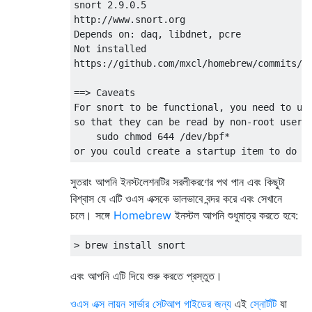
snort 
2.9
.
0.5
http
:
//www.snort.org
Depends
 on
:
 daq
,
 libdnet
,
Not
 installed

https
:
//github.com/mxcl/homebrew/commits/m
==>
Caveats
For
 snort to be functional
,
 you need to up
so that they can be read 
by
 non
-
root users
    sudo chmod 
644
/
dev
/
bpf
*
or
 you could create a startup item to 
do
t
সুতরাং আপনি ইনস্টলেশনটির সরলীকরণের পথ পান এবং কিছুটা
বিশ্বাস যে এটি ওএস এক্সকে ভালভাবে বন্দর করে এবং সেখানে
চলে। সঙ্গে
Homebrew
ইনস্টল আপনি শুধুমাত্র করতে হবে:
>
 brew install snort
এবং আপনি এটি দিয়ে শুরু করতে প্রস্তুত।
ওএস এক্স লায়ন সার্ভার সেটআপ গাইডের জন্য
এই
স্নোর্টটি
যা