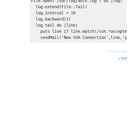
File
.
open
(
'/var/log/auth.log'
)
do
|
log
|
  log
.
extend
(
File
::
Tail
)
  log
.
interval 
=
10
  log
.
backward
(
1
)
  log
.
tail 
do
|
line
|
    puts line 
if
 line
.
match
(
/ssh.*accepted
    sendMail
(
'New SSH Connection'
,
line
,
'yo
    puts line 
if
 line
.
match
(
/ssh.*failed p
—
Aguevara
    sendMail
(
'Failed SSH attempt'
,
line
,
'yo
সূত্র
    puts line 
if
 line
.
match
(
/sshguard.*$/
i
    sendMail
(
'SSH IP Blocked'
,
 line
,
'youre
end
end