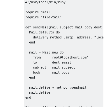
#!/usr/local/bin/ruby
require
'mail'
require
'file-tail'
def
 sendMail
(
mail_subject
,
mail_body
,
dest_e
Mail
.
defaults 
do
    delivery_method 
:
smtp
,
 address
:
"local
end
  mail 
=
Mail
.
new
do
from
'root@localhost.com'
    to        dest_email

    subject   mail_subject

    body      mail_body

end
  mail
.
delivery_method 
:
sendmail

  mail
.
end