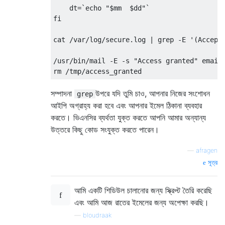
    dt
=
`echo "$mm  $dd"`
fi
cat 
/
var
/
log
/
secure
.
log 
|
 grep 
-
E 
'(Accept
/
usr
/
bin
/
mail 
-
E 
-
s 
"Access granted"
 email
rm 
/
tmp
/
access_granted
সম্পাদনা
উপরে যদি তুমি চাও, আপনার নিজের সংশোধন
grep
আইপি অগ্রাহ্য করা হবে এবং আপনার ইমেল ঠিকানা ব্যবহার
করতে। ভিএনসির ব্যর্থতা যুক্ত করতে আপনি আমার অন্যান্য
উত্তরে কিছু কোড সংযুক্ত করতে পারেন।
—
afragen
সূত্র
আমি একটি শিডিউল চালানোর জন্য স্ক্রিপ্ট তৈরি করেছি
এবং আমি আজ রাতের ইমেলের জন্য অপেক্ষা করছি।
—
bloudraak