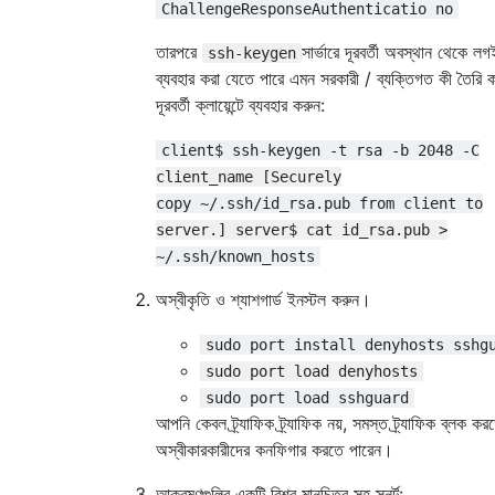
ChallengeResponseAuthenticatio no
তারপরে
সার্ভারে দূরবর্তী অবস্থান থেকে 
ssh-keygen
ব্যবহার করা যেতে পারে এমন সরকারী / ব্যক্তিগত কী তৈরি 
দূরবর্তী ক্লায়েন্টে ব্যবহার করুন:
client$ ssh-keygen -t rsa -b 2048 -C
client_name [Securely
copy ~/.ssh/id_rsa.pub from client to
server.] server$ cat id_rsa.pub >
~/.ssh/known_hosts
অস্বীকৃতি ও শ্যাশগার্ড ইনস্টল করুন।
sudo port install denyhosts sshg
sudo port load denyhosts
sudo port load sshguard
আপনি কেবল ট্র্যাফিক ট্র্যাফিক নয়, সমস্ত ট্র্যাফিক ব্লক কর
অস্বীকারকারীদের কনফিগার করতে পারেন।
আক্রমণগুলির একটি বিশ্ব মানচিত্র সহ স্নর্ট: