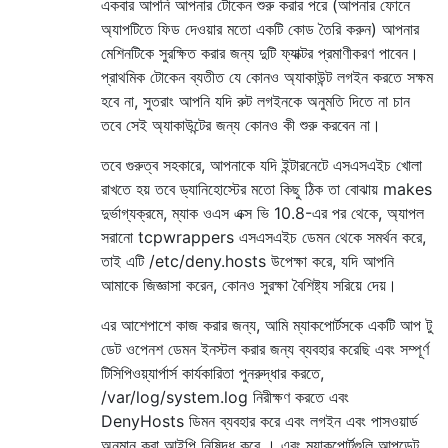
একবার আপনি আপনার টোকেন শুরু করার পরে (আপনার ফোনে
অ্যাপটিতে ফিড দেওয়ার মতো একটি কোড তৈরি করুন) আপনার
মেশিনটিকে সুরক্ষিত করার জন্য দুটি ফ্যাক্টর প্রমাণীকরণ পাবেন।
প্রাথমিক টোকেন ব্যতীত যে কোনও অ্যাকাউন্ট লগইন করতে সক্ষম
হবে না, সুতরাং আপনি যদি রুট লগইনকে অনুমতি দিতে না চান
তবে সেই অ্যাকাউন্টের জন্য কোনও কী শুরু করবেন না।
তবে গুরুত্ব সহকারে, আপনাকে যদি ইন্টারনেটে এসএসএইচ খোলা
রাখতে হয় তবে ড্যানিহোস্টের মতো কিছু ঠিক তা বোঝায় makes
দুর্ভাগ্যক্রমে, ম্যাক ওএস এক্স ভি 10.8-এর পর থেকে, অ্যাপল
সরানো tcpwrappers এসএসএইচ ডেমন থেকে সমর্থন করে,
তাই এটি /etc/deny.hosts উপেক্ষা করে, যদি আপনি
আমাকে জিজ্ঞাসা করেন, কোনও সুরক্ষা বৈশিষ্ট্য সরিয়ে দেয়।
এর আশেপাশে কাজ করার জন্য, আমি ম্যাকপোর্টসকে একটি আপ টু
ডেট ওপেনশ ডেমন ইনস্টল করার জন্য ব্যবহার করেছি এবং সম্পূর্ণ
টিসিপিওয়্যার্পার্স কার্যকারিতা পুনরুদ্ধার করতে,
/var/log/system.log নিরীক্ষণ করতে এবং
DenyHosts ডিমন ব্যবহার করে এবং লগইন এবং পাসওয়ার্ড
অনুমান করা আইপি নিষিদ্ধ করে । এবং ম্যাকপোর্টগুলি আপডেট