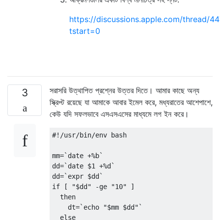
https://discussions.apple.com/thread/4
tstart=0
সরাসরি উত্থাপিত প্রশ্নের উত্তর দিতে। আমার কাছে অন্য
3
স্ক্রিপ্ট রয়েছে যা আমাকে আবার ইমেল করে, মধ্যরাতের আশেপাশে,
কেউ যদি সফলভাবে এসএসএসের মাধ্যমে লগ ইন করে।
#!/usr/bin/env bash
mm
=
`date +%b`
dd
=
`date $1 +%d`
dd
=
`expr $dd`
if
[
"$dd"
-
ge 
"10"
]
then
    dt
=
`echo "$mm $dd"`
else