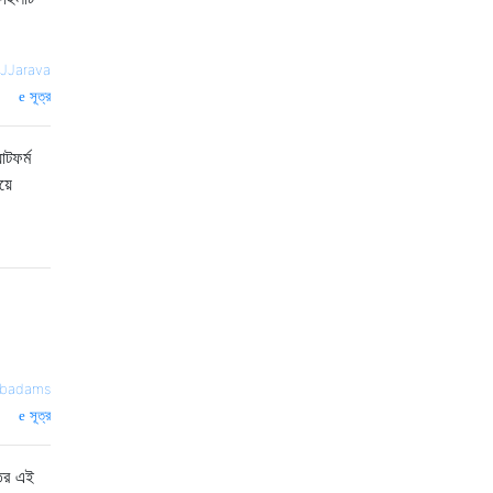
JJarava
সূত্র
াটফর্ম
়ে
badams
সূত্র
তির এই