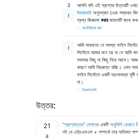
3
আপনি যদি এই প্রশ্নের উত্তরটি এখা
উভয়কেই
অনুসন্ধান (এবং সম্ভবত জিজ
প্রশ্ন জিজ্ঞাসা
করার
জায়গাটি জানা 
—
অযৌক্তিক জন
আমি সাধারণত যে সমস্ত ফাইল সিস্টে
সিস্টেমে আমার মনে হয় না যে আমি সা
সবসময় কিছু না কিছু নিয়ে আসে। আ
কারণে আমি বিভ্রান্ত হচ্ছি। এমন সময
ফাইল সিস্টেমে একটি অচলাবস্থা সৃষ্টি
না।
—
ইগুয়ানানাট
উত্তর:
"প্রশ্নোত্তর" সেশনের
একটি
অনুলিপি যেখানে ল
21
নই যে এইচএফএস + সম্পর্কে তার অভিমত সম্প