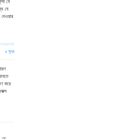
ুসা যে
্য যে
 দেওয়ার
inzwind
সূত্র
ধারণ
়ানতে
পণ করে
াক্স
ি যে