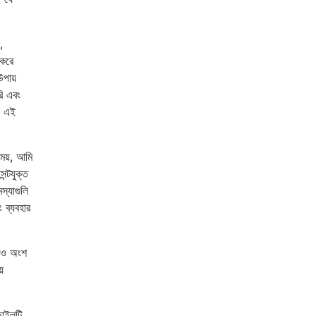
,
 করে
উপায়
ি এবং
়, এই
সময়, আমি
ন্টযুক্ত
্যাগুলি
 ব্যবহার
োনও অংশ
়
ফাইলটি