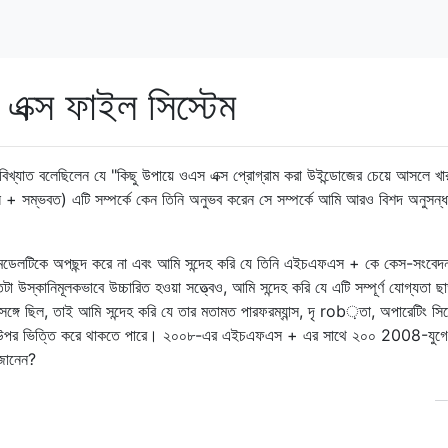
এক্স ফাইল সিস্টেম
িখ্যাত বলেছিলেন যে "কিছু উপায়ে ওএস এক্স প্রোগ্রাম করা উইন্ডোজের চেয়ে আসলে খা
 সম্ভবত) এটি সম্পর্কে কেন তিনি অনুভব করেন সে সম্পর্কে আমি আরও বিশদ অনুসন্ধ
র মডেলটিকে অপছন্দ করে না এবং আমি সন্দেহ করি যে তিনি এইচএফএস + কে কেস-সংবেদ
 উস্কানিমূলকভাবে উচ্চারিত হওয়া সত্ত্বেও, আমি সন্দেহ করি যে এটি সম্পূর্ণ যোগ্যতা ছ
্রসঙ্গে ছিল, তাই আমি সন্দেহ করি যে তার মতামত পারফরম্যান্স, দৃ rob়তা, অপারেটিং সিস
ছুর উপর ভিত্তি করে থাকতে পারে। ২০০৮-এর এইচএফএস + এর সাথে ২০০ 2008-যুগে
জানেন?