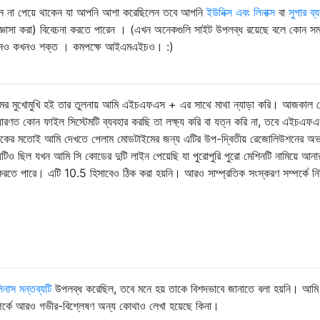
নে না পেয়ে থাকেন যা আপনি আশা করেছিলেন তবে আপনি
ইউনিক্স এবং লিনাক্স
বা
সুপার ব্
্ঞাসা করা) বিবেচনা করতে পারেন । (এখন অনেকগুলি সাইট উপলব্ধ রয়েছে বলে কোন স
কখনও কখনও শক্ত । কমপক্ষে আইএমএইচও। :)
মের মুখোমুখি হই তার তুলনায় আমি এইচএফএস + এর সাথে মাথা ন্যাড়া করি। আজকাল 
ধারণত কোন ফাইল সিস্টেমটি ব্যবহার করছি তা লক্ষ্য করি বা যত্ন করি না, তবে এইচএফ
জকের মতোই আমি দেখতে পেলাম মোডটাইমের জন্য এটির উপ-দ্বিতীয় রেজোলিউশনের অভ
়টিও ছিল যখন আমি সি কোডের দুটি লাইন পেয়েছি যা পুরোপুরি পুরো মেশিনটি নামিয়ে আন
 করতে পারে। এটি 10.5 হিসাবেও ঠিক করা হয়নি। আরও সাম্প্রতিক সংস্করণ সম্পর্কে নিশ
িনাস মন্তব্যটি
উপলব্ধ করেছিল, তবে মনে হয় তাকে বিশদভাবে জানাতে বলা হয়নি। আমি ন
র্কে আরও গভীর-বিশ্লেষণ অন্য কোথাও লেখা হয়েছে কিনা।