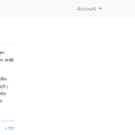
Account
রাপ
ান করেছি
নশীল
াড়াই।
্টেম
র
—
Kenster
সূত্র