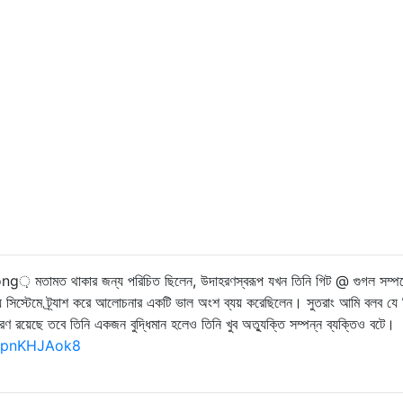
strong় মতামত থাকার জন্য পরিচিত ছিলেন, উদাহরণস্বরূপ যখন তিনি গিট @ গুগল সম্পর
্য সিস্টেমে ট্র্যাশ করে আলোচনার একটি ভাল অংশ ব্যয় করেছিলেন। সুতরাং আমি বলব যে 
রণ রয়েছে তবে তিনি একজন বুদ্ধিমান হলেও তিনি খুব অত্যুক্তি সম্পন্ন ব্যক্তিও বটে।
XpnKHJAok8