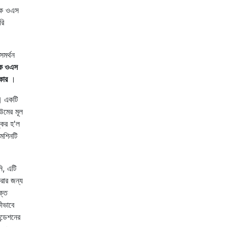
যাক ওএস
রি
সমর্থন
াক ওএস
কার
।
ল।
একটি
উমের মূল
ঙ্কর হ'ল
েশিনটি
ি, এটি
করার জন্য
ক্ত
কীভাবে
ন্ডেশনের