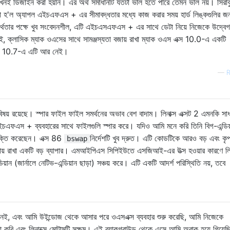
খনই ডিজাইন করা হয়নি। এর অর্থ সমাধানটি যতটা ভাল হতে পারে তেমন ভাল নয়। সিরাক
হ'ল অ্যাপল এইচএফএস + এর সীমাবদ্ধতার মধ্যে কাজ করার সময় হার্ড লিঙ্কগুলির জন
 ব্যর্থতার পক্ষে খুব সংবেদনশীল, এটি এইচএসএফএস + এর সাথে ডেটা নিয়ে নিজেকে উদ্বেগ
, ক্লাসিক ম্যাক ওএসের সাথে সামঞ্জস্যতা বজায় রাখা ম্যাক ওএস এক্স 10.0-এ একটি
এক্স 10.7-এ এটি আর নেই।
—
R
্ণ বিষয় রয়েছে। স্পার ফাইল ফাইল সমর্থনের অভাব বেশ বাদাম। লিনাক্স এক্সট 2 এমনকি সা
 এইচএফএস + ব্যবহারের সাথে ফাইলগুলি স্পার করে। যদিও আমি মনে করি তিনি বিগ-এন্ডিয
 চুক্তি করেছেন। এক্স 86
নির্দেশটি খুব দ্রুত। এটি কোডটিকে আরও বড় এবং কৃ
bswap
জায় রাখা একটি বড় ব্যাপার। এমআইপিএস সিপিইউতে এসজিআই-এর উত্স হওয়ার কারণে লিন
়ান (জার্নালে নেটিভ-এন্ডিয়ান ছাড়া) সঞ্চয় করে। এটি একটি আদর্শ পরিস্থিতি নয়, তবে
 নই, এবং আমি উইন্ডোজ থেকে আসার পরে ওএসএক্স ব্যবহার শুরু করেছি, আমি নিজেকে
 করি এবং লিনাক্সে মোটামুটি সক্ষম। এই ব্যাকগ্রাউন্ড থেকে এসে আমি অবাক হয়ে গিয়েছ