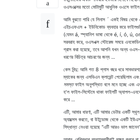
ওএসএক্সের মতো মোটামুটি আধুনিক ওএসে ফাইল স
আমি বুঝতে পারি যে লিনাস ´ একই বিষয় থেকে এ
এইচএফএস + ইউনিকোড ব্যবহার করে ফাইলগুলির
(যেমন á, স্প্যানিশ ভাষা থেকে é, í, ó, ú, or
সরবরাহ করে, ওএসএক্স স্টোরেজ সময়ে এনকোডিংক
গ্রাস করা হয়েছে, তবে আপনি যখন অন্য ওএস-
ধরণের বিচিত্র আচরণের জন্য ...
কেস বিন্দু: আমি গত 8 প্লাস বছর ধরে সাবভারশনে
ম্যাকের জন্য এসভিএন ক্লায়েন্ট পেয়েছিলাম এব
সমস্ত
ফাইল অনুপস্থিত বলে মনে হচ্ছে এবং এক
হ'ল ফাইল-সিস্টেমে থাকা ফাইলটি অ্যাপল-এনকো
করে ...
এটি, আমার ধারণা, এটি আমার ডেটার একটি স্থূ
অ্যাক্সেস করতে, বা উইন্ডোজ থেকে একটি ইউএসবি
সিদ্ধান্ত নেওয়া হয়েছে "এটি আরও ভাল জানেন"
আবার, বেশিরভাগ ব্যবহারকারীরাই লক্ষ্য করবে ন