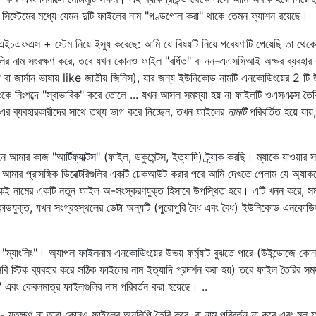
িস্টেমের মধ্যে যেমন দুটি ফাইলের নাম "গণ্ডগোল করা" থাকে তেমন ফ্যাশন রয়েছে।
ইচএফএস + স্টেম নিয়ে ইস্যু করেছে: আমি যে বিষয়টি নিয়ে গবেষণাটি পেয়েছি তা থেকে
 নাম সংরক্ষণ করে, তবে যখন কোনও ফাইল "বর্ধিত" বা নন-এএসসিআই অক্ষর ব্যবহার
 বা জার্মান ভাষায় like জাতীয় জিনিস), যার জন্য ইউনিকোড নামটি এনকোডিংয়ের 2 টি 
ে নিঃশব্দে "স্বাভাবিক" করে তোলে ... যখন আসল সমস্যা হয় না ফাইলটি ওএসএক্সে তৈর
এর ব্যবহারকারীদের সাথে তথ্য ভাগ করে নিচ্ছেন, তখন ফাইলের
নামটি
পরিবর্তিত হয়ে যায
 আমার কাজ "আর্টিফ্যাক্টস" (ফাইল, ডকুমেন্টস, ইত্যাদি) ট্র্যাক করছি। ম্যাকে যাওয়ার 
ং আমার প্রাসঙ্গিক ডিরেক্টরিগুলির একটি চেকআউট করার পরে আমি দেখতে পেলাম যে অ্যাকসে
ই নামের একটি নতুন ফাইল অ-সংস্করণযুক্ত হিসাবে উপস্থিত হবে। এটি খনন করে, সমস
ডযুক্ত, যখন সংগ্রহস্থলের ডেটা অন্যটি (পুরোপুরি বৈধ এবং বৈধ) ইউনিকোড এনকোডিং
ল "ম্যাংলিং"। অ্যাপল ফাইলনাম এনকোডিংয়ের উভয় ফর্ম্যাট বুঝতে পারে (উইন্ডোজে ক
 স্টিক ব্যবহার করে সঠিক ফাইলের নাম ইত্যাদি প্রদর্শন করা হয়) তবে ফাইল তৈরির সময
 এবং কেবলমাত্র ফাইলগুলির নাম পরিবর্তন করা হয়েছে। ..
া - যতক্ষণ না তারা কোনও ফাইলের অনুলিপি তৈরি করে, বা নাম পরিবর্তন না করে এবং মূল 