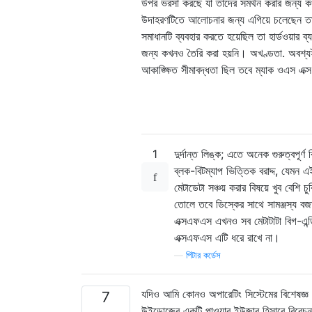
উপর ভরসা করছে যা তাদের সমর্থন করার জন্য ক
উদাহরণটিতে আলোচনার জন্য এগিয়ে চলেছেন তা 
সমাধানটি ব্যবহার করতে হয়েছিল তা হার্ডওয়ার
জন্য কখনও তৈরি করা হয়নি। অখণ্ডতা. অবশ্যই
আকাঙ্ক্ষিত সীমাবদ্ধতা ছিল তবে ম্যাক ওএস 
1
দুর্দান্ত লিঙ্ক; এতে অনেক গুরুত্বপূর
ব্লক-বিটম্যাপ ভিত্তিক বরাদ্দ, যেমন
মেটাডেটা সঞ্চয় করার বিষয়ে খুব বেশি
তোলে তবে ডিস্কের সাথে সামঞ্জস্য ব
এক্সএফএস এখনও সব মেটাটাটা বিগ-এন্ডিয
এক্সএফএস এটি ধরে রাখে না।
—
পিটার কর্ডেস
যদিও আমি কোনও অপারেটিং সিস্টেমের বিশেষজ্ঞ
7
উইন্ডোজের একটি পাওয়ার ইউজার হিসাবে বিবেচনা