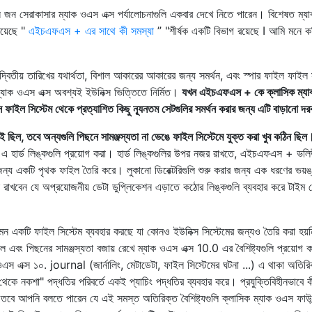
নি জন সেরাকাসার ম্যাক ওএস এক্স পর্যালোচনাগুলি একবার দেখে নিতে পারেন। বিশেষত ম্
রয়েছে "
এইচএফএস + এর সাথে কী সমস্যা
” "শীর্ষক একটি বিভাগ রয়েছে I আমি মনে ক
দ্বিতীয় তারিখের যথার্থতা, বিশাল আকারের আকারের জন্য সমর্থন, এবং স্পার ফাইল ফাইল 
ম্যাক ওএস এক্স অবশ্যই ইউনিক্স ভিত্তিতে নির্মিত।
যখন এইচএফএস + কে ক্লাসিক ম্য
স ফাইল সিস্টেম থেকে প্রত্যাশিত কিছু ন্যূনতম সেটগুলির সমর্থন করার জন্য এটি বাড়ানো দর
সই ছিল, তবে অন্যগুলি পিছনে সামঞ্জস্যতা না ভেঙে ফাইল সিস্টেমে যুক্ত করা খুব কঠিন ছি
ার্ড লিঙ্কগুলি প্রয়োগ করা। হার্ড লিঙ্কগুলির উপর নজর রাখতে, এইচএফএস + ভলি
ের জন্য একটি পৃথক ফাইল তৈরি করে। লুকানো ডিরেক্টরিগুলি শুরু করার জন্য এক ধরণের ভয়
েন যে অপ্রয়োজনীয় ডেটা ডুপ্লিকেশন এড়াতে কঠোর লিঙ্কগুলি ব্যবহার করে টাইম ম
স এমন একটি ফাইল সিস্টেম ব্যবহার করছে যা কোনও ইউনিক্স সিস্টেমের জন্যও তৈরি করা হয়ন
 এবং পিছনের সামঞ্জস্যতা বজায় রেখে ম্যাক ওএস এক্স 10.0 এর বৈশিষ্ট্যগুলি প্রয়োগ 
ওএস এক্স ১০. journal (জার্নালিং, মেটাডেটা, ফাইল সিস্টেমের ঘটনা ...) এ থাকা অতিরি
আপ থেকে নকশা" পদ্ধতির পরিবর্তে একই প্যাচিং পদ্ধতির ব্যবহার করে। প্রযুক্তিবিহীনভাবে 
নই, তবে আপনি বলতে পারেন যে এই সমস্ত অতিরিক্ত বৈশিষ্ট্যগুলি ক্লাসিক ম্যাক ওএস ফাউ