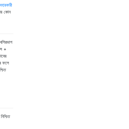
যবহারকারী
ময় কোন
বেশিরভাগ
এস +
াবের
ার ফলে
্চিত
িশ্চিত