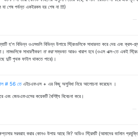
ল যা শেষ পর্যন্ত একইরকম হয় শেষ না !!!)
—
ি হ'ল বিভিন্ন ওএসগুলি বিভিন্ন উপায়ে স্ট্রিংগুলিকে সাধারনত করে দেয় এবং ক্রস-প্ল্য
না। নামগুলিকে সাধারণীকরণ
না করা
সম্ভবত আরও খারাপ হবে (ওএস এক্স-তে একই স্ট্রিংয
কাছে দুটি পৃথক ফাইল থাকতে পারে)।
িকাল # 56 তে
এইচএফএস + এর কিছু অসুবিধা নিয়ে আলোচনা করেছেন ।
রে এবং জেডএফএসের কয়েকটি বৈশিষ্ট্য বিবেচনা করে।
—
প্তসার সরবরাহ করার কোনও উপায় আছে কি? অডিও স্ট্রিমটি (আমাদের বর্তমান প্রযুক্