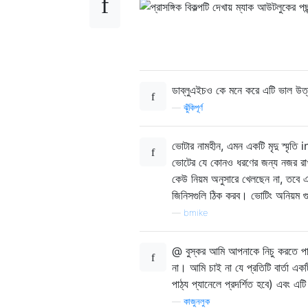
ডাব্লুএইচও কে মনে করে এটি ভাল উত
—
ঝুঁকিপূর্ণ
ভোটার নামহীন, এমন একটি মৃদু স্মৃতি 
ভোটের যে কোনও ধরণের জন্য নজর রাখব
কেউ নিয়ম অনুসারে খেলছেন না, তবে 
জিনিসগুলি ঠিক করব। ভোটিং অনিয়ম গুর
—
bmike
@ বুস্কর আমি আপনাকে নিচু করতে পারি
না। আমি চাই না যে প্রতিটি বার্তা একট
পাঠ্য প্যানেলে প্রদর্শিত হবে) এবং এ
—
কাজুনলুক