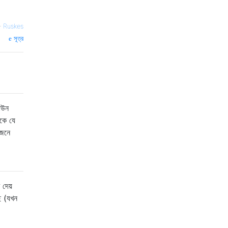
—
Ruskes
সূত্র
ডাউন
াকে যে
োজনে
 দেয়
ছি (যখন