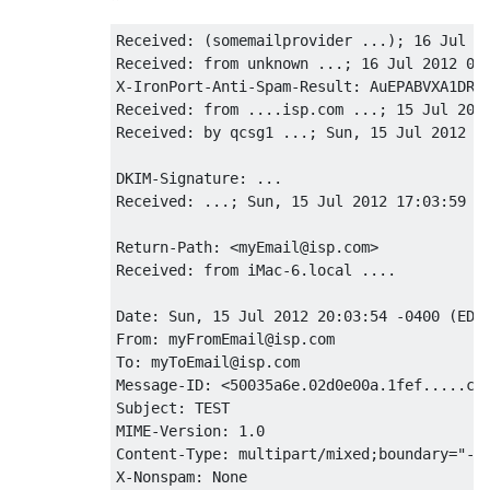
Received: (somemailprovider ...); 16 Jul 20
Received: from unknown ...; 16 Jul 2012 00:
X-IronPort-Anti-Spam-Result: AuEPABVXA1DR..
Received: from ....isp.com ...; 15 Jul 2012
Received: by qcsg1 ...; Sun, 15 Jul 2012 17
DKIM-Signature: ...

Received: ...; Sun, 15 Jul 2012 17:03:59 -0
Return-Path: <myEmail@isp.com>

Received: from iMac-6.local ....

Date: Sun, 15 Jul 2012 20:03:54 -0400 (EDT)
From: myFromEmail@isp.com

To: myToEmail@isp.com

Message-ID: <50035a6e.02d0e00a.1fef.....com
Subject: TEST

MIME-Version: 1.0

Content-Type: multipart/mixed;boundary="---
X-Nonspam: None
