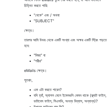
চিহ্নিত করতে পারি:
"থেকে" এবং / অথবা
"SUBJECT"
ক্ষেত্র।
তারপর আমি উভয় থেকে একটি সংখ্যা এবং অক্ষর একটি স্ট্রিং পড়তে
হবে:
"বিষয়" বা
"শরীর"
eMails ক্ষেত্র।
সুতরাং,
এক এটা করতে পারেন?
যদি হ্যাঁ, অ্যাপল মেলে ইমেলগুলি কেমন থাকে (ফ্ল্যাট ফাইল,
ডাটাবেস ফাইল, সিএসভি, অনন্য বিন্যাস, অন্যান্য)?
উপরের ফাইলের নাম কি?