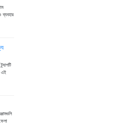
েম
 ব্যবহার
্য
র্যাশটি
: এই
্জামগুলি
 ফেলা