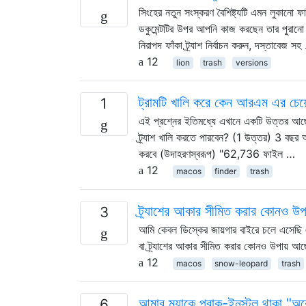
সিংহের নতুন সংস্করণ বৈশিষ্ট্যটি এমন লুকানো
ডকুমেন্টটির উপর আপনি কাজ করছেন তার পুরানো স
নিরাপদ ফাঁকা ট্র্যাশ নির্বাচন করুন, দস্তাবেজ স
12
lion
trash
versions
ট্রামটি খালি করে কেন আরএম এর চেয়ে
1
এই প্রশ্নের ইতিমধ্যে এখানে একটি উত্তর আছে
ট্র্যাশ খালি করতে পারবেন? (1 উত্তর) 3 বছর আ
করবে (উদাহরণস্বরূপ) "62,736 ফাইল …
12
macos
finder
trash
ট্র্যাশের আকার সীমিত করার কোনও উ
3
আমি কেবল ডিস্কের জায়গার বাইরে চলে এসেছি 
বা ট্র্যাশের আকার সীমিত করার কোনও উপায় আছ
12
macos
snow-leopard
trash
আমার ম্যাকে প্রাক-ইনস্টল থাকা "অক
6