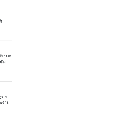
রী
আমি কেবল
ুলির
পুরানো
র্থ কি