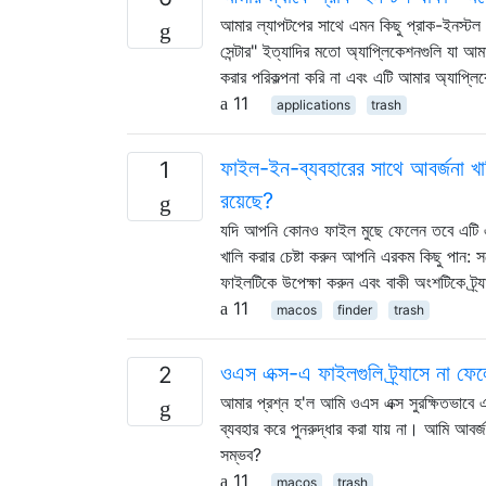
আমার ল্যাপটপের সাথে এমন কিছু প্রাক-ইনস্টল 
সেন্টার" ইত্যাদির মতো অ্যাপ্লিকেশনগুলি যা আম
করার পরিকল্পনা করি না এবং এটি আমার অ্যাপ্
11
applications
trash
ফাইল-ইন-ব্যবহারের সাথে আবর্জনা খালি 
1
রয়েছে?
যদি আপনি কোনও ফাইল মুছে ফেলেন তবে এটি এখন
খালি করার চেষ্টা করুন আপনি এরকম কিছু পান: সর
ফাইলটিকে উপেক্ষা করুন এবং বাকী অংশটিকে ট্র
11
macos
finder
trash
ওএস এক্স-এ ফাইলগুলি ট্র্যাসে না ফেল
2
আমার প্রশ্ন হ'ল আমি ওএস এক্স সুরক্ষিতভাবে এক
ব্যবহার করে পুনরুদ্ধার করা যায় না। আমি আবর্
সম্ভব?
11
macos
trash