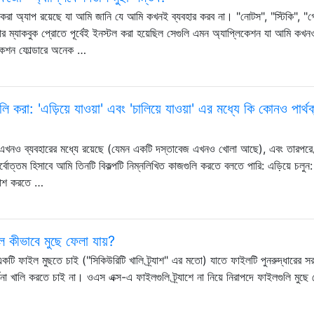
করা অ্যাপ রয়েছে যা আমি জানি যে আমি কখনই ব্যবহার করব না। "নোটস", "স্টিকি", "গ
ার ম্যাকবুক প্রোতে পূর্বেই ইনস্টল করা হয়েছিল সেগুলি এমন অ্যাপ্লিকেশন যা আমি কখনও
লিকেশন ফোল্ডারে অনেক …
করা: 'এড়িয়ে যাওয়া' এবং 'চালিয়ে যাওয়া' এর মধ্যে কি কোনও পার্থক
ও ব্যবহারের মধ্যে রয়েছে (যেমন একটি দস্তাবেজ এখনও খোলা আছে), এবং তারপরে ট্
্বোত্তম হিসাবে আমি তিনটি বিকল্পটি নিম্নলিখিত কাজগুলি করতে বলতে পারি: এড়িয়ে চলুন
্যাশ করতে …
ে কীভাবে মুছে ফেলা যায়?
টি ফাইল মুছতে চাই ("সিকিউরিটি খালি ট্র্যাশ" এর মতো) যাতে ফাইলটি পুনরুদ্ধারের সরঞ
জনা খালি করতে চাই না। ওএস এক্স-এ ফাইলগুলি ট্র্যাশে না নিয়ে নিরাপদে ফাইলগুলি মুছে