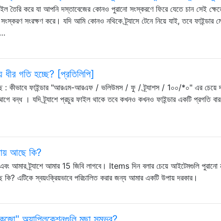
 ফাইল তৈরি করে যা আপনি দস্তাবেজের কোনও পুরানো সংস্করণে ফিরে যেতে চান সেই ক্ষেত
ংস্করণ সংরক্ষণ করে। যদি আমি কোনও নথিকে ট্র্যাসে টেনে নিয়ে যাই, তবে ফাইন্ডার ম
হ …
 ধীর গতি হচ্ছে? [প্রতিলিপি]
 : কীভাবে ফাইন্ডার "আরএম-আরএফ / ভলিউমস / ফু / ট্র্যাশস / 1০০/*০" এর চেয়ে দ
গে বন্ধ । যদি ট্র্যাশে প্রচুর ফাইল থাকে তবে কখনও কখনও ফাইন্ডার একটি প্রগতি বার 
পায় আছে কি?
এবং আমার ট্র্যাশে আমার 15 জিবি লাগবে। Items দিন বলার চেয়ে আইটেমগুলি পুরানো ন
ে কি? এটিকে স্বয়ংক্রিয়ভাবে পরিচালিত করার জন্য আমার একটি উপায় দরকার।
েজো" অ্যাপ্লিকেশনগুলি মুছা সম্ভব?