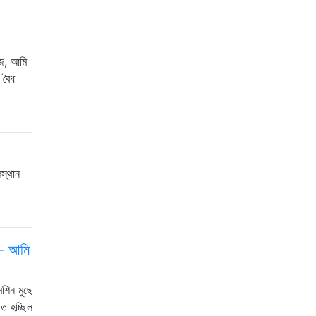
জে, আমি
 বৈধ
রস্থান
 - আমি
শিন মুছে
িত হচ্ছিল