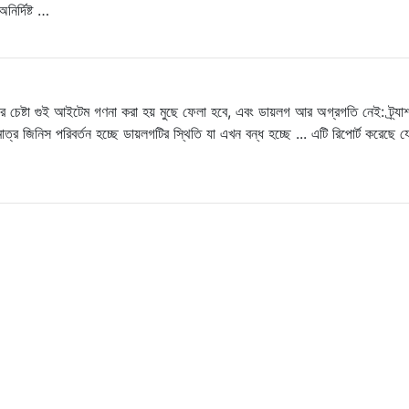
নির্দিষ্ট …
র চেষ্টা গুই আইটেম গণনা করা হয় মুছে ফেলা হবে, এবং ডায়লগ আর অগ্রগতি নেই: ট্র্যা
াত্র জিনিস পরিবর্তন হচ্ছে ডায়লগটির স্থিতি যা এখন বন্ধ হচ্ছে ... এটি রিপোর্ট করেছে য