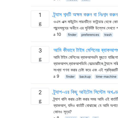
ট্র্যাস শব্দটি অক্ষম করুন বা নিঃশব্দ করুন
1
ওএস এক্স মাউন্টেন লায়নটিতে ফাইন্ডার থেকে ক
পছন্দসমূহের অধীনে এর সুনির্দিষ্ট উল্লেখ দেখতে
10
finder
preferences
trash
আমি কীভাবে টাইম মেশিনের ব্যাকআপগুল
3
আমি টাইম মেশিনের ব্যাকআপগুলি মুছতে যাচ্ছিল
ব্যাকআপস.ব্যাকআপডিবি ফোল্ডারটিকে ট্র্যাসে সরি
সংখ্যা গণনা করার চেষ্টা করে এবং এই প্রক্রিয়াট
9
finder
backup
time-machine
ট্র্যাশ-এর ​​কিছু আইটেম সিস্টেম অখণ্
2
ট্র্যাশ খালি করার চেষ্টা করার সময় আমি এই বার
ব্যাকআপ, যদিও বার্তাটি বোঝাচ্ছে যে আমি অপার
কোনও সূত্র?
8