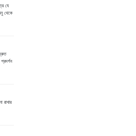
্রে যে
েনু থেকে
্রুত
প্রদর্শন
া রাখার