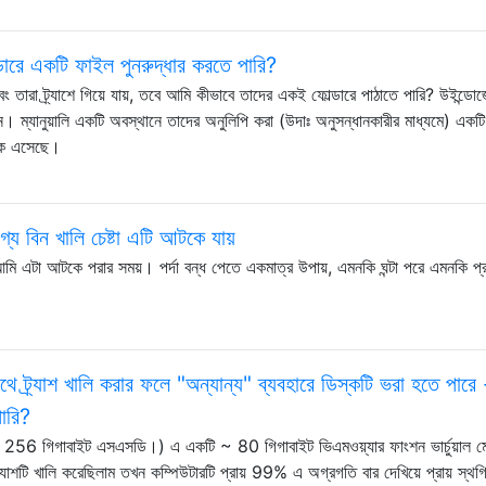
্ডারে একটি ফাইল পুনরুদ্ধার করতে পারি?
তারা ট্র্যাশে গিয়ে যায়, তবে আমি কীভাবে তাদের একই ফোল্ডারে পাঠাতে পারি? উইন্ডো
ন। ম্যানুয়ালি একটি অবস্থানে তাদের অনুলিপি করা (উদাঃ অনুসন্ধানকারীর মাধ্যমে) একটি
েকে এসেছে।
্য বিন খালি চেষ্টা এটি আটকে যায়
ু আমি এটা আটকে পরার সময়। পর্দা বন্ধ পেতে একমাত্র উপায়, এমনকি ঘন্টা পরে এমনকি প্
 ট্র্যাশ খালি করার ফলে "অন্যান্য" ব্যবহারে ডিস্কটি ভরা হতে পারে
ারি?
খী 256 গিগাবাইট এসএসডি।) এ একটি ~ 80 গিগাবাইট ভিএমওয়্যার ফাংশন ভার্চুয়াল মে
র্যাশটি খালি করেছিলাম তখন কম্পিউটারটি প্রায় 99% এ অগ্রগতি বার দেখিয়ে প্রায় স্থগ