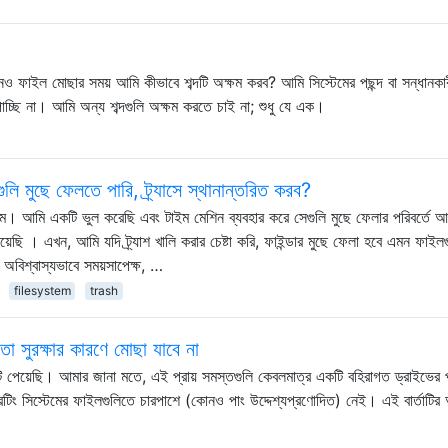
োনও ফাইল মোছার সময় আমি কীভাবে শব্দটি অক্ষম করব? আমি সিস্টেমের পছন্দ বা সন্ধানকা
 পাচ্ছি না। আমি অন্য শব্দগুলি অক্ষম করতে চাই না; শুধু যে এক।
ি মুছে ফেলতে পারি, ট্র্যাসে স্থানান্তরিত করব?
াম। আমি একটি ভুল করেছি এবং টাইম মেশিন ব্যবহার করে সেগুলি মুছে ফেলার পরিবর্তে 
য়েছি । এখন, আমি যদি ট্র্যাশ খালি করার চেষ্টা করি, ফাইন্ডার মুছে ফেলা হবে এমন ফাইলগ
ি অবিশ্বাস্যভাবে সময়সাপেক্ষ, …
filesystem
trash
ডতা সুরক্ষার কারণে মোছা যাবে না
্তাটি পেয়েছি। আমার জানা মতে, এই প্রায় সমস্তগুলি কেবলমাত্র একটি বহিরাগত ড্রাইভের 
েটিং সিস্টেমের ফাইলগুলিতে চারপাশে (কোনও পাং উদ্দেশ্যপ্রণোদিত) নেই। এই বার্তাটির অ