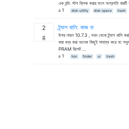
এক ঘন্টা. স্টপ ক্লিক করার ফলে অগ্রগতি বারটি অ
1
disk-utility
disk-space
trash
ট্র্যাশ খালি: কাজ না
2
উপর লায়ন 10.7.3 , যখন থেকে ট্র্যাশ খালি করা
করা বন্ধ করা অনেক কিছুই সাহায্য করে না: শুধুম
PRAM রিসেট …
1
lion
finder
ui
trash