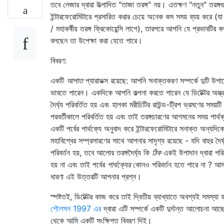
তবে লেজার দ্বারা উত্পাদিত "তাজা তরঙ্গ" নয়। এতক্ষণ "নতুন" তরঙ্গগ
ইন্টারফেরোমিটারে প্রসারিত করার চেয়ে অনেক কম সময় ব্যয় করে (যা 
/ মহাকর্ষীয় তরঙ্গ ফ্রিকোয়েন্সি লাগে), তারপরে আপনি যে প্রভাবটির ক
বলছেন তা উপেক্ষা করা যেতে পারে।
বিবরণ:
একটি
আপাত
প্যারাডক্স রয়েছে: আপনি সনাক্তকরণ সম্পর্কে দুটি উপায
ভাবতে পারেন। একদিকে আপনি কল্পনা করতে পারেন যে ডিটেক্টর অস্ত্র
দৈর্ঘ্য পরিবর্তিত হয় এবং হালকা মরীচিটির রাউন্ড-ট্রিপ ভ্রমণের সময়টি
পরবর্তীকালে পরিবর্তিত হয় এবং তাই তরঙ্গচারণের আগমনের সময় পার্থক
একটি পর্বের পার্থক্যে অনুবাদ করে ইন্টারফেরোমিটারে সনাক্ত অন্যদিক
মহাবিশ্বের সম্প্রসারণের সাথে আপনার সাদৃশ্য রয়েছে - যদি বাহুর দৈর্ঘ
পরিবর্তন হয়, তবে আলোর তরঙ্গদৈর্ঘ্য কি
ঠিক
একই উপাদান দ্বারা পরিব
হয় না এবং তাই পর্বের
পার্থক্যের
কোনও পরিবর্তন হতে পারে না ? আম
ধারণা এই উত্তরটি আপনার প্রশ্ন।
স্পষ্টতই, ডিটেক্টর কাজ করে তাই দ্বিতীয় ব্যাখ্যাতে অবশ্যই সমস্যা
শৌলসন 1997 এর
দ্বারা এটি সম্পর্কে একটি দুর্দান্ত আলোচনা আছে
থেকে আমি একটি সংক্ষিপ্ত বিবরণ দিই।