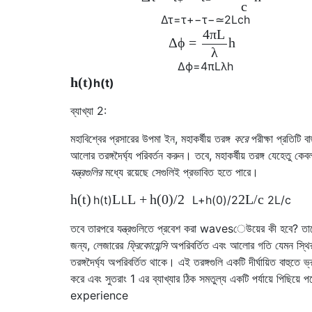
+
−
c
Δ
τ
=
τ
+
−
τ
−
≃
2
L
c
h
4
π
L
Δ
ϕ
=
h
λ
Δ
ϕ
=
4
π
L
λ
h
h
(
t
)
h
(
t
)
ব্যাখ্যা 2:
মহাবিশ্বের প্রসারের উপমা ইন, মহাকর্ষীয় তরঙ্গ
করে
পরীক্ষা প্রতিটি বা
আলোর তরঙ্গদৈর্ঘ্য পরিবর্তন করুন। তবে, মহাকর্ষীয় তরঙ্গ যেহেতু কেব
যন্ত্রগুলির
মধ্যে রয়েছে সেগুলিই প্রভাবিত হতে পারে।
h
(
t
)
L
L
+
h
(
0
)
/
2
2
L
/
c
h
(
t
)
L
L
+
h
(
0
)
/
2
2
L
/
c
তবে তারপরে যন্ত্রগুলিতে প্রবেশ করা wavesেউয়ের কী হবে? তা
জন্য, লেজারের
ফ্রিকোয়েন্সি
অপরিবর্তিত এবং আলোর গতি যেমন স্থি
তরঙ্গদৈর্ঘ্য অপরিবর্তিত থাকে। এই তরঙ্গগুলি একটি দীর্ঘায়িত বাহুতে ভ
করে এবং সুতরাং 1 এর ব্যাখ্যার ঠিক সমতুল্য একটি পর্যায়ে পিছিয়ে পড
experience