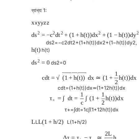
ব্যাখ্যা 1:
x
y
z
x
y
z
2
2
2
2
2
d
=
−
d
+
(
1
+
h
(
t
)
)
d
+
(
1
−
h
(
t
)
)
d
s
c
t
x
y
d
s
2
=
−
c
2
d
t
2
+
(
1
+
h
(
t
)
)
d
x
2
+
(
1
−
h
(
t
)
)
d
y
2
,
h
(
t
)
h
(
t
)
2
d
=
0
s
d
s
2
=
0
−
−
−
−
−
−
−
−
1
c
d
t
=
d
x
≃
(
1
+
h
(
t
)
)
d
x
√
(
1
+
h
(
t
)
)
2
c
d
t
=
(
1
+
h
(
t
)
)
d
x
≃
(
1
+
1
2
h
(
t
)
)
d
x
1
1
∫
∫
=
d
t
=
(
1
+
h
(
t
)
)
d
x
τ
+
c
2
τ
+
=
∫
d
t
=
1
c
∫
(
1
+
1
2
h
(
t
)
)
d
x
L
L
(
1
+
h
/
2
)
L
L
(
1
+
h
/
2
)
2
L
Δ
τ
=
−
≃
h
τ
τ