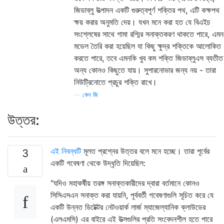
জিডাব্লু উত্পাদন একটি গুরুত্বপূর্ণ শক্তির পথ, এটি কক্ষপথ
ক্ষয় করার অনুমতি দেয়। যখন মনে করা হত যে বিএইচ
সংশ্লেষের সাথে গামা রশ্মির সনাক্তকরণ থাকতে পারে, এমন
মডেল তৈরি করা হয়েছিল যা কিছু ক্ষুদ্র শক্তিকে আলোকিত
করতে পারে, তবে এমনকি খুব কম শক্তি জিডাব্লুএস ব্যতীত
অন্য কোনও কিছুতে যায়। সুপারনোভার জন্য নয় - তারা
নিউট্রিনোতে প্রচুর শক্তি রাখে।
—
কেন জি
উত্তর:
এই নিবন্ধটি
মূলত প্রশ্নের উত্তর বলে মনে হচ্ছে। তারা পূর্বের
3
একটি গবেষণা থেকে উদ্ধৃতি দিয়েছিল:
"যদিও মহাকর্ষীয় তরঙ্গ সনাক্তকারীদের দ্বারা বর্তমানে কোনও
সিসিএসএন সনাক্ত করা যায়নি, পূর্ববর্তী গবেষণাগুলি সূচিত করে যে
একটি উন্নত ডিটেক্টর নেটওয়ার্ক লার্জ ম্যাজেল্যানিক ক্লাউডের
(এলএমসি) এর বাইরে এই উত্সগুলির প্রতি সংবেদনশীল হতে পারে