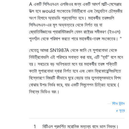
A একটি সিসিএনএন এলজিওর জন্য একটি আদর্শ মাল্টি-মেসেঞ্জার
উত্স হবে would সংকেতের নিউট্রিনো এবং বৈদ্যুতিন চৌম্বকীয়
অংশ হিসাবে অ্যাডভি প্রত্যাশিত হবে। মহাকর্ষীয় তরঙ্গগুলি
সিসিএসএন-এর মূল অভ্যন্তরে থেকে নির্গত হয় যা
জ্যোতির্বিজ্ঞানের প্যারামিটারগুলি যেমন রাষ্ট্রের সমীকরণ (ইওএস)
পুনর্গঠন থেকে পরিমাপ করতে পারে মহাকর্ষীয়-তরঙ্গ সংকেতের। "
যেহেতু আমরা SN1987A থেকে জানি যে সুপারনোভা থেকে
নিউট্রিনোগুলি এই পরিসরে সনাক্ত করা যায়, এটি "হ্যাঁ" বলে মনে
হয়। সবচেয়ে বড় অনিশ্চয়তা মনে হয় মহাকর্ষীয় তরঙ্গ শক্তিটি
কতটা সুপারনোভা দ্বারা নির্গত হবে এবং কোন ফ্রিকোয়েন্সিগুলিতে
বিস্ফোরণে বিষয়টি কীভাবে ঘুরে বেড়ায় তার তুলনামূলকভাবে বিশদ
বোঝার উপর নির্ভর করে, যার একটি সিমুলেশন চিত্রিত হয়েছে (
নিবন্ধে ভিডিও বরং।
—
স্টিভ লিন্টন
সূত্র
1
বিটিএল প্রদর্শিত মরোনিক মন্তব্য বাদে ভাল নিবন্ধ।