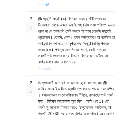
—
অ্যান্ডি
3
@ অ্যান্ডি পয়েন্ট (ক) বিশেষত সত্য। খাঁটি গোলকের
বিস্ফোরণ থেকে আমরা কখনই মহাকর্ষীয় তরঙ্গ পরিমাপ করতে
পারব না যে তরঙ্গগুলি তৈরি করতে আপনার চতুর্ভুজ মুহুর্তের
প্রয়োজন। তেমনি, কোনও তরঙ্গ সনাক্তকরণ যা ঘটেছিল তা
অগত্যা নির্দেশ করে যে সুপারনোভা কিছুটা ডিগ্রি পর্যন্ত
অসম ছিল। পর্যাপ্ত মডেলিংয়ের সাথে, কেউ সম্ভবত
তরঙ্গটি পর্যবেক্ষণের জন্য কীভাবে বিস্ফোরণে ঘটেছে তা
কার্যকরভাবে কাজ করতে পারে।
—
Zephyr
2
বিস্ফোরকটি অসম্পূর্ণ
হওয়ার আশঙ্কা করা
হওয়ায় @
জাফির এএফাইক জিডাব্লুগুলি সুপারনোভা থেকে
প্রত্যাশিত
। সনাক্তকরণ সংবেদনশীলতার নিরিখে, ব্ল্যাকহোলগুলি মার্জ
করা 1 বিলিয়ন আলোকবর্ষ দূরে ছিল। আমি এম 31-তে
একটি সুপারনোভা হিসাবে আরও চিন্তাভাবনা করছিলাম, যা
পরবর্তী 20-30 বছরে প্রত্যাশিত হতে পারে। তবে আপনি