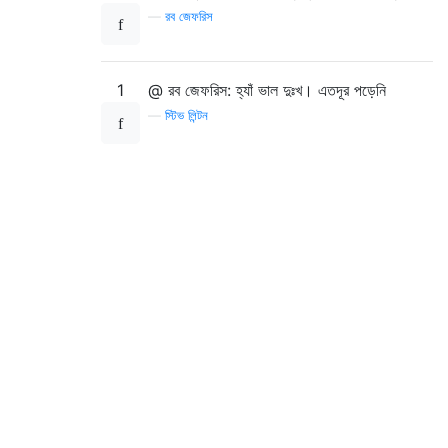
—
রব জেফরিস
1
@ রব জেফরিস: হ্যাঁ ভাল দুঃখ। এতদূর পড়েনি
—
স্টিভ লিন্টন