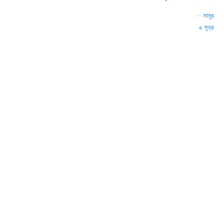
—
সামুর
সূত্র