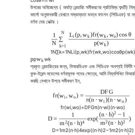
উপরের অবিচ্ছেদ্য (
অর্থাত্
রেন্ডারিং সমীকরণের প্রতিবিম্ব শব্দটি) নিম্
কার্লো অনুমানকারী যেখানে সম্ভাব্যতা ঘনত্ব ফাংশন (পিডিএফ) যা নম
বর্ণনা দেয় ভেক্টর ।
N
(
p
,
)
f
r
(
,
)
cos
θ
L
w
w
w
1
i
k
k
o
∑
N
p
(
)
w
k
k
=
1
1
N
∑
k
=
1
N
L
i
(
p
,
w
k
)
f
r
(
w
k
,
w
o
)
cos
θ
p
(
w
k
p
w
p
w
k
k
প্রকৃত রেন্ডারিংয়ের জন্য, বিআরডিএফ এবং পিডিএফ অবশ্যই নির্দিষ্
কুক-টরেন্স মডেলের বর্ণনামূলক পদের ক্ষেত্রে, আমি নিম্নলিখিত বিআ
করছি যেখানে উপরে সমীকরণ ইন,
D
F
G
f
r
(
,
)
=
w
w
i
o
π
(
n
⋅
)
(
n
⋅
)
w
w
i
o
f
r
(
w
i
,
w
o
)
=
D
F
G
π
(
n
⋅
w
i
)
(
n
⋅
w
o
)
2
(
n
⋅
h
−
1
)
1
D
=
exp
(
)
2
2
(
n
⋅
h
m
)
2
4
(
n
⋅
h
m
)
D
=
1
m
2
(
n
⋅
h
)
4
exp
(
(
n
⋅
h
)
2
−
1
m
2
(
n
⋅
h
)
2
)