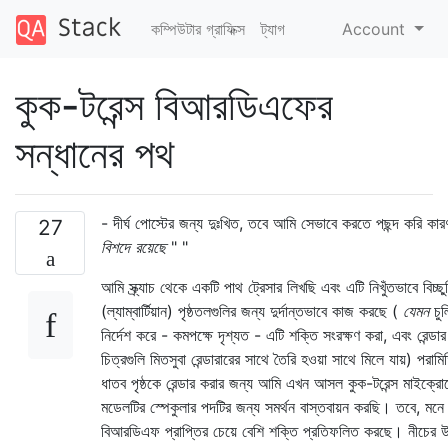
কম্পিউটার গ্রাফিক্স
ট্যাগ
Account
কুক-টরেন্স বিআরডিএফের
সন্ধানের পথ
- দীর্ঘ পোস্টের জন্য দুঃখিত, তবে আমি সেভাবে করতে পছন্দ করি কা
27
বিশদে রয়েছে
" "
আমি স্ক্র্যাচ থেকে একটি পাথ ট্রেসার লিখছি এবং এটি নিখুঁতভাবে বিচ্ছু
(ল্যাম্বার্টিয়ান) পৃষ্ঠতলগুলির জন্য দুর্দান্তভাবে কাজ করছে (
যেমন
চুল
নির্দেশ করে - কমপক্ষে দৃশ্যত - এটি শক্তি সংরক্ষণ করা, এবং রেন্ডার
চিত্রগুলি মিতসুবা রেন্ডারারের সাথে তৈরি হওয়া সাথে মিলে যায়) পরাম
ধাতব পৃষ্ঠকে রেন্ডার করার জন্য আমি এখন আসল কুক-টরেন্স মাইক্র
মডেলটির স্পেকুলার পদটির জন্য সমর্থন বাস্তবায়ন করছি। তবে, মনে
বিআরডিএফ প্রাপ্তির চেয়ে বেশি শক্তি প্রতিফলিত করছে। নীচের উ