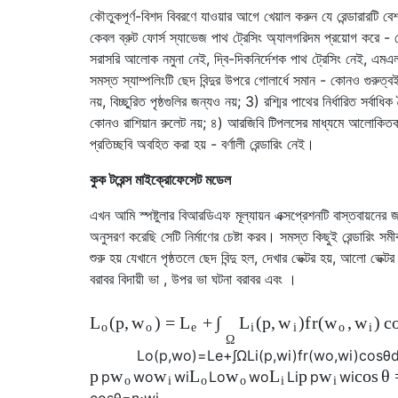
কৌতুকপূর্ণ-বিশদ বিবরণে যাওয়ার আগে খেয়াল করুন যে রেন্ডারারটি ব
কেবল ব্রুট ফোর্স স্যাভেজ পাথ ট্রেসিং অ্যালগরিদম প্রয়োগ করে 
সরাসরি আলোক নমুনা নেই, দ্বি-দিকনির্দেশক পাথ ট্রেসিং নেই, এমএ
সমস্ত স্যাম্পলিংটি ছেদ বিন্দুর উপরে গোলার্ধে সমান - কোনও গুরুত্বই
নয়, বিচ্ছুরিত পৃষ্ঠগুলির জন্যও নয়; 3) রশ্মির পাথের নির্ধারিত সর্বাধিক 
কোনও রাশিয়ান রুলেট নয়; ৪) আরজিবি টিপলসের মাধ্যমে আলোকিত
প্রতিচ্ছবি অবহিত করা হয় - বর্ণালী রেন্ডারিং নেই।
কুক টরেন্স মাইক্রোফেসেট মডেল
এখন আমি স্পষ্টুলার বিআরডিএফ মূল্যায়ন এক্সপ্রেশনটি বাস্তবায়নের 
অনুসরণ করেছি সেটি নির্মাণের চেষ্টা করব। সমস্ত কিছুই রেন্ডারিং সম
শুরু হয় যেখানে পৃষ্ঠতলে ছেদ বিন্দু হল, দেখার ভেক্টর হয়, আলো ভেক্টর 
বরাবর বিদায়ী ভা , উপর ভা ঘটনা বরাবর এবং ।
(
p
,
)
=
+
(
p
,
)
f
r
(
,
)
c
∫
L
w
L
L
w
w
w
o
o
e
i
i
o
i
Ω
L
o
(
p
,
w
o
)
=
L
e
+
∫
Ω
L
i
(
p
,
w
i
)
f
r
(
w
o
,
w
i
)
cos
θ
p
p
cos
θ
w
w
L
w
L
w
p
w
o
w
i
L
o
w
o
L
i
p
w
i
o
i
o
o
i
i
cos
θ
=
n
⋅
w
i