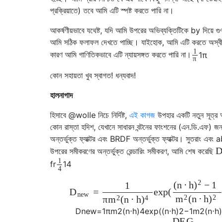
প্রক্রিয়াতে) তবে আমি এটি স্পষ্ট করতে পারি না।
আকর্ষণীয়ভাবে যথেষ্ট, যদি আমি উপরের অভিব্যক্তিটিকে by দিয়ে গ
আমি সঠিক ফলাফল দেখতে পাচ্ছি। যাইহোক, আমি এটি করতে অস্বী
1
কারণ আমি গাণিতিকভাবে এটি ন্যায়সঙ্গত করতে পারি না।
1
π
π
কোন সহায়তা খুব স্বাগত! ধন্যবাদ!
হালনাগাদ
হিসাবে @wolle নিচে নির্দিষ্ট,
এই কাগজ
উপহার একটি নতুন সূত্র
কোন রাস্তা হদিশ, যেখানে সাধারন বন্টনের ফাংশনের (এন.ডি.এফ) জন
অন্তর্ভুক্ত ফ্যাক্টর এবং BRDF অন্তর্ভুক্ত ফ্যাক্টর। সুতরাং এব
উপরের সমীকরণের অন্তর্ভুক্ত রেন্ডারিং সমীকরণ, আমি শেষ করেছি
1
f
r
1
4
4
2
(
n
⋅
h
−
1
)
1
=
exp
(
D
n
e
w
2
2
(
n
⋅
h
m
)
2
4
π
(
n
⋅
h
m
)
D
n
e
w
=
1
π
m
2
(
n
⋅
h
)
4
exp
(
(
n
⋅
h
)
2
−
1
m
2
(
n
⋅
h
D
F
G