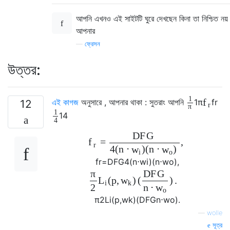
আপনি এখনও এই সাইটটি ঘুরে দেখছেন কিনা তা নিশ্চিত নয
আপনার
—
ফ্রেসন
উত্তর:
1
f
এই কাগজ
অনুসারে , আপনার থাকা : সুতরাং আপনি
1
π
f
r
12
r
π
1
1
4
4
D
F
G
=
,
f
r
4
(
n
⋅
)
(
n
⋅
)
w
w
i
o
f
r
=
D
F
G
4
(
n
⋅
w
i
)
(
n
⋅
w
o
)
,
π
D
F
G
(
p
,
)
(
)
.
L
w
i
k
2
n
⋅
w
o
π
2
L
i
(
p
,
w
k
)
(
D
F
G
n
⋅
w
o
)
.
—
wolle
সূত্র