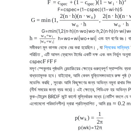
5
F
=
+
(
1
−
)
(
1
−
⋅
h
c
c
w
)
s
p
e
c
s
p
e
c
i
F
=
c
s
p
e
c
+
(
1
−
c
s
p
e
c
)
(
1
−
w
i
⋅
h
)
5
2
(
n
⋅
h
)
(
n
⋅
)
2
(
n
⋅
h
)
(
n
⋅
w
o
G
=
min
(
1
,
,
⋅
h
⋅
h
w
w
o
o
G
=
min
(
1
,
2
(
n
⋅
h
)
(
n
⋅
w
o
)
w
o
⋅
h
,
2
(
n
⋅
h
)
(
n
⋅
w
i
)
w
+
w
w
o
i
h
=
h
=
w
o
+
w
i
|
w
o
+
w
i
|
এবং হল বর্ণের রঙ। ব
|
+
|
w
w
o
i
সমীকরণ মূল কাগজ থেকে বের করা হয়েছিল। , যা
শ্লিকের সান্নিধ্য
পরিচিত , এটি আসল ফ্রেসেন টার্মের একটি দক্ষ এবং কম নির্ভুল অনুম
F
F
c
s
p
e
c
F
F
মসৃণ স্পেকুলার পৃষ্ঠগুলি রেন্ডারিংয়ের ক্ষেত্রে গুরুত্বপূর্ণ স্যাম্পলিং ব্য
বাধ্যতামূলক হবে। যাইহোক, আমি কেবল যুক্তিসঙ্গতভাবে রুক্ষ পৃষ্ঠ 
মডেলিং করছি , সুতরাং আমি কিছুক্ষণের জন্য অভিন্ন নমুনা রাখার সিদ্
(দীর্ঘ সময়ের জন্য ব্যয় করে)। এই ক্ষেত্রে, পিডিএফ হয় অভিন্
কুক-টোরেন্স BRDF মন্টে কার্লো মূল্নির্ধারক মধ্যে (নোটিশ বদলে যে অন
m
≈
0.2
এলোমেলো পরিবর্তনশীল) দ্বারা প্রতিস্থাপিত , আমি
m
1
p
(
)
=
w
k
2
π
p
(
w
k
)
=
1
2
π