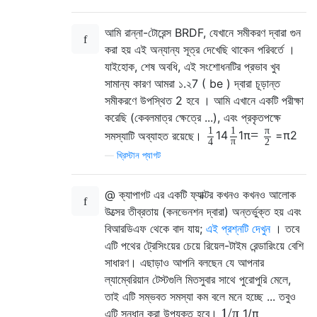
আমি রান্না-টোরেন্স BRDF, যেখানে সমীকরণ দ্বারা গুন
করা হয় এই অন্যান্য সূত্র দেখেছি থাকেন পরিবর্তে ।
যাইহোক, শেষ অবধি, এই সংশোধনটির প্রভাব খুব
সামান্য কারণ আমরা ১.২7 ( be ) দ্বারা চূড়ান্ত
সমীকরণে উপস্থিত 2 হবে । আমি এখানে একটি পরীক্ষা
করেছি (কেবলমাত্র ক্ষেত্রে ...), এবং প্রকৃতপক্ষে
1
1
π
=
সমস্যাটি অব্যাহত রয়েছে।
1
4
1
π
=
π
2
π
4
2
—
খ্রিস্টান প্যাগট
@ ক্যাপাগট এর একটি ফ্যাক্টর কখনও কখনও আলোক
উত্সের তীব্রতায় (কনভেনশন দ্বারা) অন্তর্ভুক্ত হয় এবং
বিআরডিএফ থেকে বাদ যায়;
এই প্রশ্নটি দেখুন
। তবে
এটি পথের ট্রেসিংয়ের চেয়ে রিয়েল-টাইম রেন্ডারিংয়ে বেশি
সাধারণ। এছাড়াও আপনি বলছেন যে আপনার
ল্যাম্বেরিয়ান টেস্টগুলি মিতসুবার সাথে পুরোপুরি মেলে,
তাই এটি সম্ভবত সমস্যা কম বলে মনে হচ্ছে ... তবুও
1
/
π
এটি সন্ধান করা উপযুক্ত হবে।
1
/
π