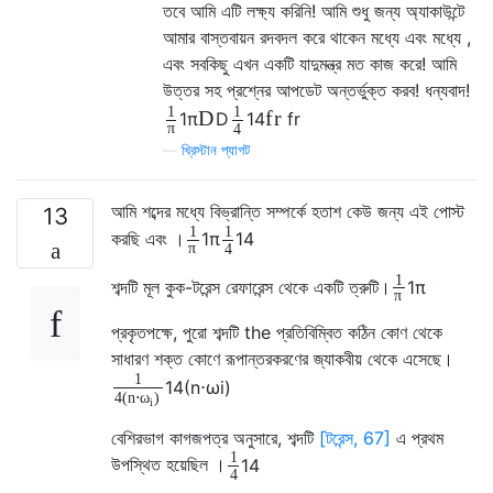
তবে আমি এটি লক্ষ্য করিনি! আমি শুধু জন্য অ্যাকাউন্টে
আমার বাস্তবায়ন রদবদল করে থাকেন মধ্যে এবং মধ্যে ,
এবং সবকিছু এখন একটি যাদুমন্ত্র মত কাজ করে! আমি
উত্তর সহ প্রশ্নের আপডেট অন্তর্ভুক্ত করব! ধন্যবাদ!
1
1
D
f
r
1
π
D
1
4
f
r
π
4
—
খ্রিস্টান প্যাগট
আমি শব্দের মধ্যে বিভ্রান্তি সম্পর্কে হতাশ কেউ জন্য এই পোস্ট
13
1
1
করছি এবং ।
1
π
1
4
π
4
1
শব্দটি মূল কুক-টরেন্স রেফারেন্স থেকে একটি ত্রুটি।
1
π
π
প্রকৃতপক্ষে, পুরো শব্দটি the প্রতিবিম্বিত কঠিন কোণ থেকে
সাধারণ শক্ত কোণে রূপান্তরকরণের জ্যাকবীয় থেকে এসেছে।
1
1
4
(
n
⋅
ω
i
)
4
(
n
⋅
)
ω
i
বেশিরভাগ কাগজপত্র অনুসারে, শব্দটি
[টরেন্স, 67]
এ প্রথম
1
উপস্থিত হয়েছিল ।
1
4
4