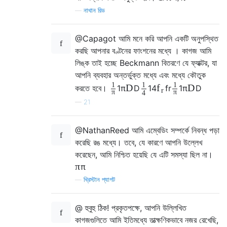
—
নাথান রিড
@Capagot আমি মনে করি আপনি একটি অনুপস্থিত
করছি আপনার বণ্টনের ফাংশনের মধ্যে । কাগজ আমি
লিঙ্ক তাই হচ্ছে Beckmann বিতরণে যে ফ্যাক্টর, যা
আপনি ব্যবহার অন্তর্ভুক্ত মধ্যে এবং মধ্যে কৌতুক
1
1
1
D
D
f
করতে হবে।
1
π
D
1
4
f
r
1
π
D
r
π
π
4
—
21
@NathanReed আমি এম্বেডিং সম্পর্কে নিবন্ধ পড়া
করেছি রঙ মধ্যে। তবে, যে কারণে আপনি উল্লেখ
করেছেন, আমি নিশ্চিত হয়েছি যে এটি সমস্যা ছিল না।
π
π
—
খ্রিস্টান প্যাগট
@ হুবুহু ঠিক! প্রকৃতপক্ষে, আপনি উল্লিখিত
কাগজগুলিতে আমি ইতিমধ্যে তাত্ক্ষণিকভাবে নজর রেখেছি,