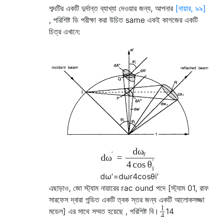
শব্দটির একটি দুর্দান্ত ব্যাখ্যা দেওয়ার জন্য, আপনার
[নায়ার, ৯৯]
, পরিশিষ্ট ডি পরীক্ষা করা উচিত same একই কাগজের একটি
চিত্র এখানে:
d
ω
r
′
d
=
ω
′
4
cos
θ
i
d
ω
′
=
d
ω
r
4
cos
θ
i
′
এছাড়াও, জো স্ট্যাম নায়ারের rac ound পদে [স্ট্যাম 01, রাফ
সারফেস দ্বারা গন্ডিত একটি ত্বক স্তর জন্য একটি আলোকসজ্জা
1
মডেল] এর সাথে সম্মত হয়েছে , পরিশিষ্ট বি।
1
4
4