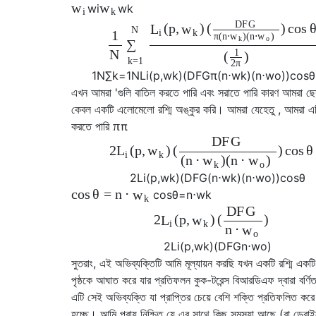
w
w
w
i
w
k
i
k
D
F
G
(
p
,
)
(
)
cos
L
w
N
i
k
1
π
(
n
⋅
)
(
n
⋅
)
w
w
k
o
∑
1
N
(
)
k
=
1
2
π
1
N
∑
k
=
1
N
L
i
(
p
,
w
k
)
(
D
F
G
π
(
n
⋅
w
k
)
(
n
⋅
w
o
)
)
cos
θ
এখন আমরা 'গুলি বাতিল করতে পারি এবং সরাতে পারি কারণ আমরা ছেদ 
কেবল একটি এলোমেলো রশ্মি অঙ্কুর করি। আমরা যেহেতু , আমরা 
π
করতে পারি
π
D
F
G
2
(
p
,
)
(
)
cos
θ
L
w
i
k
(
n
⋅
)
(
n
⋅
)
w
w
k
o
2
L
i
(
p
,
w
k
)
(
D
F
G
(
n
⋅
w
k
)
(
n
⋅
w
o
)
)
cos
θ
cos
θ
=
n
⋅
w
cos
θ
=
n
⋅
w
k
k
D
F
G
2
(
p
,
)
(
)
L
w
i
k
n
⋅
w
o
2
L
i
(
p
,
w
k
)
(
D
F
G
n
⋅
w
o
)
সুতরাং, এই অভিব্যক্তিটি আমি মূল্যায়ন করছি যখন একটি রশ্মি একটি 
পৃষ্ঠকে আঘাত করে যার প্রতিফলন কুক-টরেন্স বিআরডিএফ দ্বারা বর্ণি
এটি সেই অভিব্যক্তি যা প্রাপ্তির চেয়ে বেশি শক্তি প্রতিফলিত কর
হচ্ছে। আমি প্রায় নিশ্চিত যে এর সাথে কিছু সমস্যা আছে (বা ডেরা