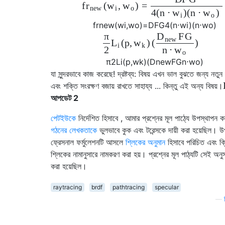
f
(
,
)
=
r
w
w
n
e
w
i
o
4
(
n
⋅
)
(
n
⋅
)
w
w
i
o
f
r
n
e
w
(
w
i
,
w
o
)
=
D
F
G
4
(
n
⋅
w
i
)
(
n
⋅
w
o
)
π
F
G
D
n
e
w
(
p
,
)
(
)
L
w
i
k
2
n
⋅
w
o
π
2
L
i
(
p
,
w
k
)
(
D
n
e
w
F
G
n
⋅
w
o
)
যা সুন্দরভাবে কাজ করেছে! দ্রষ্টব্য: বিষয় এখন ভাল বুঝতে জন্য নতুন
এবং শক্তি সংরক্ষণ বজায় রাখতে সাহায্য ... কিন্তু এই অন্য বিষয়।
আপডেট 2
পেটইউকে
নির্দেশিত হিসাবে , আমার প্রশ্নের মূল পাঠ্যে উপস্থাপন 
গঠনের লেখকতাকে
ভুলভাবে কুক এবং টরেন্সকে দায়ী করা হয়েছিল। উ
ফ্রেসনাল ফর্মুলেশনটি আসলে
শ্লিকের অনুমান
হিসাবে পরিচিত এবং ক্
শ্লিকের নামানুসারে নামকরণ করা হয়। প্রশ্নের মূল পাঠ্যটি সেই অন
করা হয়েছিল।
raytracing
brdf
pathtracing
specular
—