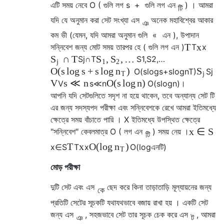
এটি সময় নেবে
O
(
গুলি
লগ
s
+
গুলি
লগ
এন
)
। আমরা
টি
যদি যে অনুমান করা সেট সংখ্যা
এস
অনেক মহাবিশ্বের আকার
ঞ
কম
ভী
(যেমন, যদি আমরা অনুমান
গুলি
«
এন
), উপাদান
T
x
সন্নিবেশ জন্য মোট সময় তারপর
হে
(
গুলি
লগ
এন
)
T
x
∩
T
,
,
…
S
S
S
S
j
∩
T
S
1
,
S
2
,
…
j
1
2
O
(
s
log
s
+
s
log
)
n
S
O
(
s
log
s
+
s
log
n
T
)
S
j
T
j
V
s
≪
n
O
(
s
log
n
)
V
s
≪
n
O
(
s
log
n
)
।
আপনি যদি সেটগুলিতে সদৃশ না হয়ে থাকেন, তবে অন্যান্য সেট
টি
এর
জন্য সদস্যপদ পরীক্ষা এবং সন্নিবেশকে রেখে আমরা ইতিমধ্যে
ক্ষেত্রে সময় বাঁচাতে পারি ।
X
ইতিমধ্যে উপস্থিত ক্ষেত্রে
x
∈
S
"সন্নিবেশ" কেবলমাত্র
O
(
লগ
এন
)
সময় নেয় ।
টি
T
x
O
(
log
)
n
x
∈
S
T
x
O
(
log
এন
টি
)
T
মোড় পরীক্ষা
দুটি সেট
এবং
এস
ছেদ করে কিনা তাড়াতাড়ি মূল্যায়নের জন্য
কে
প্রতিটি সেটের সূচকটি যথাযথভাবে বজায় রাখা হয় । একটি সেট
জন্য
এস
, সহজভাবে সেট তার সূচক চেক করে
এস
, আমরা
ঞ
ট