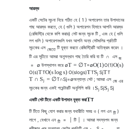
আরম্ভ
একটি সেটের সূচনা
নিয়ে গঠিত
হে
(
1
)
অপারেশন তার উপাদানের
গাছ আরম্ভ করতে,
হে
(
গুলি
)
অপারেশন হিসাবে আপনি আরম্ভ
(রেজিস্ট্রি থেকে কপি করার) সেট জন্য সূচক
টি
, এবং
হে
(
গুলি
লগ
গুলি
)
অপারেশনগুলি যখন আপনি অন্য সেটগুলির প্রতিটি
সূচকের
এস
টি
যুক্ত করতে রেজিস্ট্রিটি অতিক্রম করেন ।
জেতে
টি
এর সূচীতে আমরা অনুসন্ধান গাছ তৈরি করি যা
টি
∩
এস
জ
T
=
∅
O
(
1
)
O
(
s
)
=
∅
উপস্থাপন করে
∅
T
=
∅
O
(
1
)
T
O
(
s
log
s
)
T
T
S
O
(
s
)
T
O
(
s
log
s
)
T
S
j
T
j
T
∩
=
∅
S
T
∩
S
j
=
∅
অন্যান্য সেট
; আমরা
এস
জে এর
j
S
S
সূচকের জন্য একই পয়েন্টারটি অনুলিপি করি ।
S
j
S
j
j
j
T
একটি সেট
টিতে
একটি উপাদান যুক্ত করা
T
টি টিতে
কিছু
যোগ করার জন্য যথারীতি সময়
ও
(
লগ
এন
)
টি
লাগে , যেখানে
এন
=
|
টি
|
। আমরা সদস্যপদ জন্য
টি
পরীক্ষার
এক্স
অন্যান্য সেটের প্রতিটি
এস
,
S
,
...
, যা