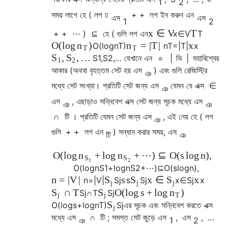
1
2
সময় লাগে
হে
(
লগ
ঢ
+ +
লগ ইন করুন
এন
এস
এস
1
2
x
∈
V
T
+ +
⋯
)
⊆
হে
(
গুলি
লগ
এন
x
∈
V
T
O
(
log
)
=
|
T
|
x
n
n
O
(
log
n
T
)
n
T
=
|
T
|
x
T
T
,
,
…
S
S
S
1
,
S
2
,
…
যেখানে
এন
=
|
ভি
|
মহাবিশ্বের
1
2
আকার (অথবা বৃহত্তম সেট হয়
এস
) এবং
গুলি
রেজিস্ট্রি
ঞ
মধ্যে সেট সংখ্যা। প্রতিটি সেট জন্য
এস
যেমন যে
এক্স
∈
ঞ
এস
, এছাড়াও সন্নিবেশ
এক্স
সেট জন্য সূচক মধ্যে
এস
ঞ
ঞ
∩
টি
। প্রতিটি যেমন সেট জন্য
এস
, এই নেয়
হে
(
লগ
ঞ
গুলি
+ +
লগ
এন
)
সন্ধান করার সময়,
এস
টি
ঞ
O
(
log
+
log
+
⋯
)
⊆
O
(
s
log
n
)
,
n
n
S
S
1
2
O
(
log
n
S
1
+
log
n
S
2
+
⋯
)
⊆
O
(
s
log
n
)
,
n
=
|
V
|
s
x
∈
x
S
S
S
n
=
|
V
|
S
j
s
S
j
x
∈
S
j
x
j
j
j
∩
T
O
(
log
s
+
log
)
S
S
n
S
j
∩
T
S
j
j
j
T
S
O
(
log
s
+
log
n
T
)
S
j
এর সূচক
এবং সন্নিবেশ করতে
এক্স
j
মধ্যে
এস
∩
টি
; সমস্ত সেট জুড়ে
এস
,
এস
,
…
ঞ
1
2