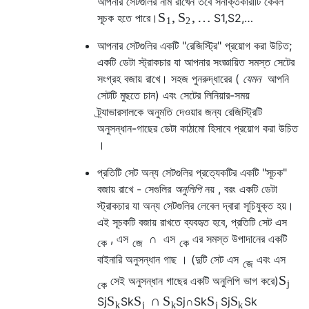
আপনার সেটগুলির নাম
রাখেন তবে সনাক্তকারীটি কেবল
,
,
…
S
S
সূচক হতে পারে।
S
1
,
S
2
,
…
1
2
আপনার সেটগুলির একটি "রেজিস্ট্রি" প্রয়োগ করা উচিত;
একটি ডেটা স্ট্রাকচার যা আপনার সংজ্ঞায়িত সমস্ত সেটের
সংগ্রহ বজায় রাখে। সহজ পুনরুদ্ধারের (
যেমন
আপনি
সেটটি মুছতে চান) এবং সেটের লিনিয়ার-সময়
ট্র্যাভারসালকে অনুমতি দেওয়ার জন্য রেজিস্ট্রিটি
অনুসন্ধান-গাছের ডেটা কাঠামো হিসাবে প্রয়োগ করা উচিত
।
প্রতিটি সেট
অন্য সেটগুলির প্রত্যেকটির একটি "সূচক"
বজায় রাখে - সেগুলির
অনুলিপি
নয় , বরং একটি ডেটা
স্ট্রাকচার যা অন্য সেটগুলির লেবেল দ্বারা সূচিযুক্ত হয়।
এই সূচকটি বজায় রাখতে ব্যবহৃত হবে, প্রতিটি সেট
এস
,
এস
∩
এস
এর সমস্ত উপাদানের একটি
কে
জে
কে
বাইনারি অনুসন্ধান গাছ । (দুটি সেট
এস
এবং
এস
জে
S
সেই অনুসন্ধান গাছের একটি অনুলিপি ভাগ করে)
কে
j
∩
S
S
S
S
S
S
j
S
k
S
j
∩
S
k
S
j
S
k
k
j
k
j
k