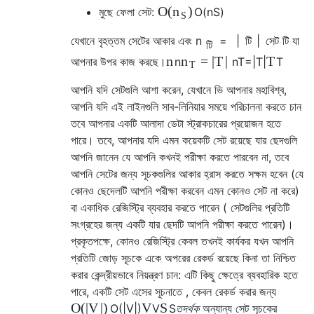
O
(
)
n
মুছে ফেলা সেট:
O
(
n
S
)
S
যেখানে
বৃহত্তম সেটের আকার এবং
n
=
|
টি
|
সেট
টি
যা
টি
n
=
|
T
|
T
n
আপনার উপর কাজ করছে।
n
n
T
=
|
T
|
T
T
আপনি যদি
সেটগুলি আশা করেন, যেখানে
ভি
আপনার মহাবিশ্ব,
আপনি যদি এই লাইনগুলি সাব-লিনিয়ার সময়ে পরিচালনা করতে চান
তবে আপনার একটি আলাদা ডেটা স্ট্রাকচারের প্রয়োজন হতে
পারে। তবে, আপনার যদি এমন কয়েকটি সেট রয়েছে যার ছেদগুলি
আপনি জানেন যে আপনি কখনই পরীক্ষা করতে পারবেন না, তবে
আপনি সেটের জন্য সূচকগুলির আকার হ্রাস করতে সক্ষম হবেন (যে
কোনও ছেদেলটি আপনি পরীক্ষা করবেন এমন কোনও সেট না করে)
বা একাধিক রেজিস্ট্রি ব্যবহার করতে পারেন ( সেটগুলির প্রতিটি
সংগ্রহের জন্য একটি যার ছেদটি আপনি পরীক্ষা করতে পারেন)।
প্রকৃতপক্ষে, কোনও রেজিস্ট্রি কেবল তখনই কার্যকর যখন আপনি
প্রতিটি জোড় সূচকে একে অপরের রেকর্ড রয়েছে কিনা তা নিশ্চিত
করার কেন্দ্রীয়ভাবে নিয়ন্ত্রণ চান: এটি কিছু ক্ষেত্রে ব্যবহারিক হতে
পারে, একটি সেট
এসের সূচনাতে
, কেবল রেকর্ড করার জন্য
O
(
|
V
|
)
V
S
O
(
|
V
|
)
V
S
তদর্থক
অন্যান্য সেট সূচকের