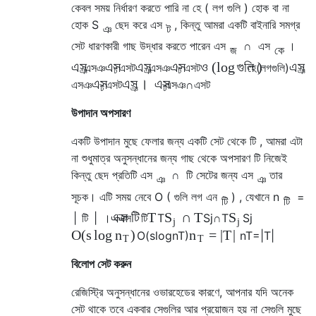
কেবল সময় নির্ধারণ করতে পারি না
হে
(
লগ
গুলি
)
হোক বা না
হোক
S
ছেদ করে
এস
, কিন্তু আমরা একটি বাইনারি সমগ্র
ঞ
ট
সেট ধারণকারী গাছ উদ্ধার করতে পারেন
এস
∩
এস
।
জ
কে
ও
(
log
গুলি
)
এস
এস
এস
এস
এস
এস
ঞ
এস
ট
এস
ঞ
এস
ট
হে
(
লগ
গুলি
)
ঞ
ট
ঞ
ট
ঞ
।
এস
এস
এস
এস
ঞ
এস
ট
এস
ঞ
∩
এস
ট
ট
ঞ
ট
উপাদান অপসারণ
একটি উপাদান মুছে ফেলার জন্য
একটি সেট থেকে
টি
, আমরা এটা
না শুধুমাত্র অনুসন্ধানের জন্য গাছ থেকে অপসারণ
টি
নিজেই
কিন্তু ছেদ প্রতিটি
এস
∩
টি
সেটের জন্য
এস
তার
ঞ
ঞ
সূচক। এটি সময় নেবে
O
(
গুলি
লগ
এন
)
, যেখানে
n
=
টি
টি
এক্স
টি
T
∩
T
S
S
|
টি
|
।
এক্স
টি
T
S
j
∩
T
S
j
j
j
O
(
s
log
)
=
|
T
|
n
n
O
(
s
log
n
T
)
n
T
=
|
T
|
T
T
বিলোপ সেট করুন
রেজিস্ট্রি অনুসন্ধানের ওভারহেডের কারণে, আপনার যদি অনেক
সেট থাকে তবে একবার সেগুলির আর প্রয়োজন হয় না সেগুলি মুছে