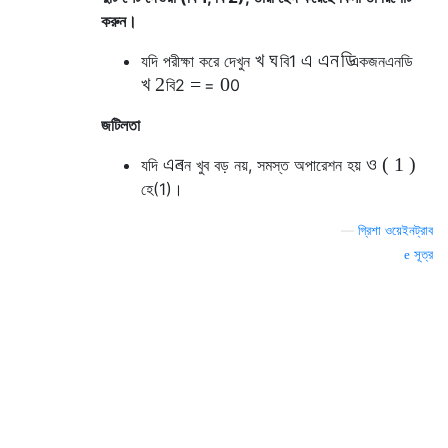
করুন।
খ
ঘ
এ
এন
ডি
যদি পরীক্ষা করে দেখুন
বি
1
একজন
এন
ডি
খ
2
=
0
বি
2
=
0
জটিলতা
এন
ও
(
1
)
যদি
এন
খুব বড় নয়, সমস্ত অপারেশন হয়
হে
(
1
)
।
—
গ্রিশা ওয়েইনট্রাব
সূত্র