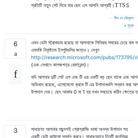
T
S
প্রতিটি নতুন সেট
দিয়ে যার ছেদ
এস
আপনি আগ্রহী।
T
S
—
নীল দে বৌদ্রাপ
সূত্র
এমন ডেটা স্ট্রাকচার রয়েছে যা আপনাকে লিনিয়ার সময়ের চেয়ে কম স
6
এমনকি নিকৃষ্টতম ইনপুটগুলির জন্যও। দেখুন
http://research.microsoft.com/pubs/173795/vl
(এবং সেখানে কাগজপত্র রেফারেন্স)।
যদি আপনার দুটি সেট এস এবং টি এর একটি বড় ছেদ থাকে এবং আপ
অভিধান রয়েছে, এলোমেলো ক্রমে টি এর উপাদানগুলি সন্ধান করা আপ
উপাদান দেয়। ছেদ আকার 0 বা 1 হয় যখন সবচেয়ে কঠিন ক্ষেত্রে হ
সাধারণত আপনার পছন্দসই প্রোগ্রামিং ভাষা অনন্য উপাদান সহ
3
একটি ডেটা কাঠামো সমর্থন করবে। সাধারণভাবে তিনটি জনপ্রিয়