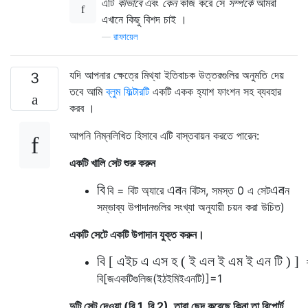
এটি
কীভাবে
এবং
কেন
কাজ করে সে
সম্পর্কে
আমরা
এখানে কিছু বিশদ চাই ।
—
রাফায়েল
যদি আপনার ক্ষেত্রে মিথ্যা ইতিবাচক উত্তরগুলির অনুমতি দেয়
3
তবে আমি
ব্লুম ফিল্টারটি
একটি একক হ্যাশ ফাংশন সহ ব্যবহার
করব ।
আপনি নিম্নলিখিত হিসাবে এটি বাস্তবায়ন করতে পারেন:
একটি খালি সেট শুরু করুন
বি
এন
এন
বি
= বিট অ্যারে
এন
বিটস, সমস্ত 0 এ সেট
এন
সম্ভাব্য উপাদানগুলির সংখ্যা অনুযায়ী চয়ন করা উচিত)
একটি সেটে একটি উপাদান যুক্ত করুন।
বি
[
এইচ
এ
এস
হ
(
ই
এল
ই
এম
ই
এন
টি
)
]
বি
[
জ
একটি
গুলি
জ
(
ই
ঠ
ই
মি
ই
এন
টি
)
]
=
1
দুটি সেট দেওয়া (বি 1, বি 2), তারা ছেদ করেছে কিনা তা রিপোর্ট