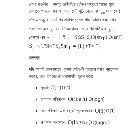
ফেলা বাঞ্ছনীয়। সমগ্র রেজিস্ট্রি ঢোঁড়ন মাধ্যমে আমরা মুছে
ফেলতে পারবেন
সব অন্যান্য সেট সূচি থেকে
এস
সময়
হে
(
ঞ
গুলি
এন
)
, সার্চ প্রতিনিধিত্বমূলক গাছ মোছার খরচ দ্বারা
টি
প্রভাবিত
এস
∩
টি
অন্যান্য সেটের প্রতিটি
এস
,
ঞ
ঞ
S
O
(
s
)
S
n
যেখানে
এন
=
|
টি
|
।
S
S
j
O
(
s
n
T
)
টি
j
T
∩
T
=
|
T
|
S
S
n
S
j
∩
T
S
j
n
T
=
|
T
|
j
j
T
মন্তব্য
যদি আপনি কেবলমাত্র ধ্রুবক সেটগুলি প্রয়োগ করার প্রত্যাশা
করেন, তবে উপরের রান-সময়গুলি হ্রাস করে:
O
(
1
)
সূচনা:
O
(
1
)
O
(
log
n
)
উপাদান সন্নিবেশ:
O
(
log
n
)
O
(
1
)
ছেদ পরীক্ষা (এবং ছেদটি পুনরুদ্ধার):
O
(
1
)
O
(
log
)
n
উপাদান অপসারণ:
O
(
log
n
T
)
T