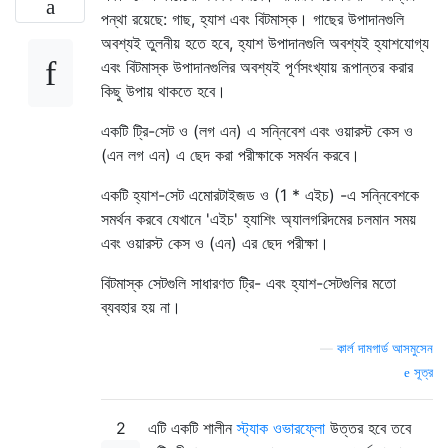
পন্থা রয়েছে: গাছ, হ্যাশ এবং বিটমাস্ক। গাছের উপাদানগুলি
অবশ্যই তুলনীয় হতে হবে, হ্যাশ উপাদানগুলি অবশ্যই হ্যাশযোগ্য
এবং বিটমাস্ক উপাদানগুলির অবশ্যই পূর্ণসংখ্যায় রূপান্তর করার
কিছু উপায় থাকতে হবে।
একটি ট্রি-সেট ও (লগ এন) এ সন্নিবেশ এবং ওয়ারস্ট কেস ও
(এন লগ এন) এ ছেদ করা পরীক্ষাকে সমর্থন করবে।
একটি হ্যাশ-সেট এমোরটাইজড ও (1 * এইচ) -এ সন্নিবেশকে
সমর্থন করবে যেখানে 'এইচ' হ্যাশিং অ্যালগরিদমের চলমান সময়
এবং ওয়ারস্ট কেস ও (এন) এর ছেদ পরীক্ষা।
বিটমাস্ক সেটগুলি সাধারণত ট্রি- এবং হ্যাশ-সেটগুলির মতো
ব্যবহার হয় না।
—
কার্ল দামগার্ড আসমুসেন
সূত্র
2
এটি একটি শালীন
স্ট্যাক ওভারফ্লো
উত্তর হবে তবে