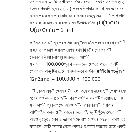
উপাদানটিকে একটি
অপারেশন সরিয়ে দেয় । প্রথম উপাদান মুছে
ফেলার পদ্ধতি হল
হে
(
ঢ
)
প্রথম উপাদান আমরা সব অন্যান্য
নামান প্রয়োজন পরিষ্কার করার জন্য যেহেতু
এন
-
1
পাশাপাশি
O
(
1
)
বাম এক অবস্থানে রয়েছে এমন উপাদানগুলির।
O
(
1
)
O
(
n
)
n
−
1
O
(
n
)
n
−
1
1
জটিলতার একটি খুব প্রাথমিক অনুশীলন হ'ল প্রথম প্রোগ্রামটি
করবে তা প্রমাণ করা
অপারেশন যখন দ্বিতীয় প্রোগ্রামটি
কেবল
এন
ক্রিয়াকলাপব্যবহারকরে। আপনি
যদি
এন
=
100.000
প্লাগ করেনতবে দেখতে পাবেন একটি
1
2
n
প্রোগ্রাম অন্যটির চেয়ে মারাত্মকভাবে কার্যকর efficient
2
n
n
=
100.000
1
2
n
2
n
n
=
100.000
এটি কেবল একটি খেলনার উদাহরণ তবে এর মধ্যে দুটি প্রোগ্রামের
মধ্যে পার্থক্য বলতে জটিলতার প্রাথমিক ধারণাটি প্রয়োজন, এবং
যদি আপনি প্রকৃতপক্ষে আরও জটিল প্রোগ্রামটি ডিবাগ /
অপ্টিমাইজ করার চেষ্টা করছেন তবে এই ভুলটি খুঁজে পেতে এটি
আরও বৃহত্তর বোঝার দরকার পড়ে বাগ যেখানে আছে। কারণ এই
ফ্যাশনে একটি অ্যারে থেকে কোনও উপাদান সরানোর মতো একটি