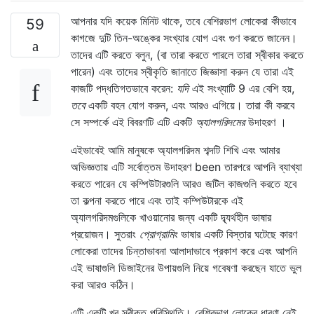
আপনার যদি কয়েক মিনিট থাকে, তবে বেশিরভাগ লোকেরা কীভাবে
59
কাগজে দুটি তিন-অঙ্কের সংখ্যার যোগ এবং গুণ করতে জানেন।
তাদের এটি করতে বলুন, (বা তারা করতে পারলে তারা স্বীকার করতে
পারেন) এবং তাদের স্বীকৃতি জানাতে জিজ্ঞাসা করুন যে তারা এই
কাজটি পদ্ধতিগতভাবে করেন:
যদি
এই সংখ্যাটি 9 এর বেশি হয়,
তবে
একটি বহন যোগ করুন, এবং আরও এগিয়ে। তারা কী করবে
সে সম্পর্কে এই বিবরণটি এটি একটি
অ্যালগরিদমের
উদাহরণ ।
এইভাবেই আমি মানুষকে অ্যালগরিদম শব্দটি শিখি এবং আমার
অভিজ্ঞতায় এটি সর্বোত্তম উদাহরণ been তারপরে আপনি ব্যাখ্যা
করতে পারেন যে কম্পিউটারগুলি আরও জটিল কাজগুলি করতে হবে
তা কল্পনা করতে পারে এবং তাই কম্পিউটারকে এই
অ্যালগরিদমগুলিকে খাওয়ানোর জন্য একটি দ্ব্যর্থহীন ভাষার
প্রয়োজন। সুতরাং
প্রোগ্রামিং
ভাষার একটি বিস্তার ঘটেছে কারণ
লোকেরা তাদের চিন্তাভাবনা আলাদাভাবে প্রকাশ করে এবং আপনি
এই ভাষাগুলি ডিজাইনের উপায়গুলি নিয়ে গবেষণা করছেন যাতে ভুল
করা আরও কঠিন।
এটি একটি খুব স্বীকৃত পরিস্থিতি। বেশিরভাগ লোকের ধারণা নেই