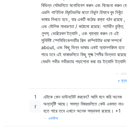
বিভিন্ন সেটগুলিতে মনোনিবেশ করুন এবং বিবেচনা করুন যে
এগুলি
গাণিতিক বিবৃতিগুলির মতো নির্ভুল হিসাবে
খুব নিখুঁত
ভাষায় লিখতে হবে
,
যার একটি কঠোর
বাক্য গঠন রয়েছে
,
এবং মৌলিক সাধারণতা / কাঠামো রয়েছে:
শর্তাধীন যুক্তি,
লুপস, ভেরিয়েবল
ইত্যাদি , এবং ব্যাখ্যা করুন যে এই
সুনির্দিষ্ট স্পেসিফিকেশনটির শিল্প
কম্পিউটার ভাষা
সম্পর্কে
about
, এবং কিছু ভিন্ন ভাষায় একই অ্যালগরিদম হতে
পারে তবে এই ভাষাগুলিতে কিছু সূক্ষ্ম শৈলীর ভিন্নতা রয়েছে
যেগুলি গভীর গভীরতায় পড়াশোনা করা হয় ইত্যাদি ইত্যাদি
—
vzn
সূত্র
1
এটাকে কেন ডাউনটোট করবেন? আমি মনে করি অনেক
অন্তর্দৃষ্টি আছে। সমস্ত বিষয়গুলিতে কেউ একমত নাও
হতে পারে তবে এখানে অনেক সম্ভাবনা রয়েছে। +1
—
এফফিফ