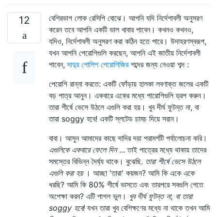
বেশিরভাগ লোক রেসিপি বোঝে। আপনি যদি নির্দেশাবলী অনুসরণ
12
করেন তবে আপনি একটি ভাল খাবার পাবেন। কখনও কখনও,
যদিও, নির্দেশাবলী অনুসরণ করা কঠিন হতে পারে। উদাহরণস্বরূপ,
যখন আপনি পেরোগিগুলি করছেন, আপনি এই জাতীয় নির্দেশাবলী
পাবেন,
দাদুর পোলিশ পেরোগিজির
শব্দের জন্য নেওয়া শব্দ :
পেরোগি রান্না করতে: একটি ফোঁড়ায় হালকা লবণাক্ত জলের একটি
বড় পাত্র আনুন। একবারে একের মধ্যে পারোগিগুলি ড্রপ করুন।
তারা শীর্ষে ভেসে উঠলে এগুলি করা হয়। খুব দীর্ঘ ফুটন্ত না, বা
তারা soggy হবে! একটি স্লটেড চামচ দিয়ে সরান।
বাবা। আসুন আমাদের কাছে দাদির দয়া পরামর্শটি পর্যালোচনা করি।
এগুলিকে একবারে ফেলে দিন
... তাই পাত্রের মধ্যে থাকায় তাদের
সমস্তের বিভিন্ন দৈর্ঘ্য থাকে। বুঝেছি.
তারা শীর্ষে ভেসে উঠলে
এগুলি করা হয়
। আচ্ছা 'তারা' কয়জন? আমি কি একে একে
ধরছি? আমি কি 80% শীর্ষে ভাসতে এবং তারপরে সবগুলি পেতে
অপেক্ষা করব? এটি পাগল ভুল।
খুব দীর্ঘ ফুটন্ত না, বা তারা
soggy হবে!
যখন তারা খুব বেশিক্ষণের মধ্যে না থাকে তখন আমি