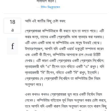
সীমাগুলি কঠিন।
—
লিউও ভিঙ্কুয়েজেন
আমি এই জাতীয় কিছু চেষ্টা করব:
18
প্রোগ্রামাররা কম্পিউটারকে কী করতে হবে তা বলতে পারে। এটি
করার জন্য, তাদের একটি প্রোগ্রামিং ভাষা ব্যবহার করা দরকার।
এটি এমন একটি ভাষা যা কম্পিউটার এবং মানুষ উভয়ই বোঝে।
উদাহরণস্বরূপ, আপনি যদি একটি ওয়ার্ড ডকুমেন্ট সম্পাদনা করেন
এবং একটি কী টিপেন, কম্পিউটার আপনাকে চাপ দেওয়া চিঠিটি
দেখায়। এটি কারণ একটি প্রোগ্রামার একটি প্রোগ্রাম লিখেছিল:
ব্যবহারকারী যদি "এ" টিপেন তবে নথিতে একটি "এ" রাখুন। যদি
ব্যবহারকারী "বি" টিপেন, নথিতে একটি "বি" রাখুন, ইত্যাদি।
প্রোগ্রামার যে প্রোগ্রামটি লিখেছিল তা কম্পিউটার ঠিক নিয়ম
অনুসরণ করে।
এখন কখনও কখনও প্রোগ্রামাররা ভুল করে একটি নির্বোধ নিয়ম
লেখেন। কম্পিউটার যাইহোক মূর্খ নিয়ম অনুসরণ করার চেষ্টা করবে,
তবে আপনি যদি একটি খারাপ নিয়ম অনুসরণ করেন তবে খারাপ কিছু