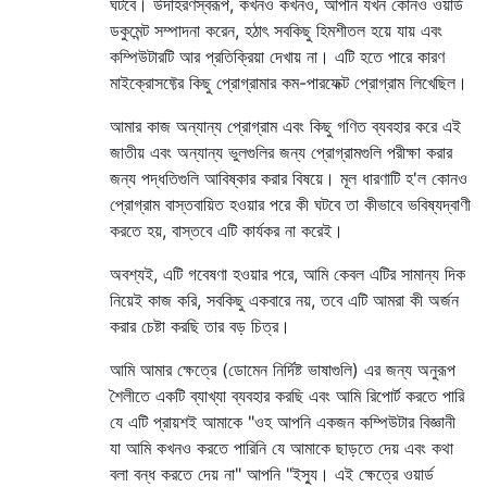
ঘটবে। উদাহরণস্বরূপ, কখনও কখনও, আপনি যখন কোনও ওয়ার্ড
ডকুমেন্ট সম্পাদনা করেন, হঠাৎ সবকিছু হিমশীতল হয়ে যায় এবং
কম্পিউটারটি আর প্রতিক্রিয়া দেখায় না। এটি হতে পারে কারণ
মাইক্রোসফ্টের কিছু প্রোগ্রামার কম-পারফেক্ট প্রোগ্রাম লিখেছিল।
আমার কাজ অন্যান্য প্রোগ্রাম এবং কিছু গণিত ব্যবহার করে এই
জাতীয় এবং অন্যান্য ভুলগুলির জন্য প্রোগ্রামগুলি পরীক্ষা করার
জন্য পদ্ধতিগুলি আবিষ্কার করার বিষয়ে। মূল ধারণাটি হ'ল কোনও
প্রোগ্রাম বাস্তবায়িত হওয়ার পরে কী ঘটবে তা কীভাবে ভবিষ্যদ্বাণী
করতে হয়, বাস্তবে এটি কার্যকর না করেই।
অবশ্যই, এটি গবেষণা হওয়ার পরে, আমি কেবল এটির সামান্য দিক
নিয়েই কাজ করি, সবকিছু একবারে নয়, তবে এটি আমরা কী অর্জন
করার চেষ্টা করছি তার বড় চিত্র।
আমি আমার ক্ষেত্রে (ডোমেন নির্দিষ্ট ভাষাগুলি) এর জন্য অনুরূপ
শৈলীতে একটি ব্যাখ্যা ব্যবহার করছি এবং আমি রিপোর্ট করতে পারি
যে এটি প্রায়শই আমাকে "ওহ আপনি একজন কম্পিউটার বিজ্ঞানী
যা আমি কখনও করতে পারিনি যে আমাকে ছাড়তে দেয় এবং কথা
বলা বন্ধ করতে দেয় না" আপনি "ইস্যু। এই ক্ষেত্রে ওয়ার্ড