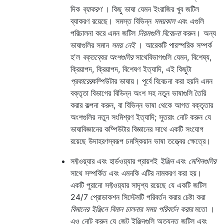
দিক
ব্যাকরণ
। কিছু ভাষা যেমন ইংরাজির খুব জটিল
ব্যাকরণ রয়েছে। সমস্ত বিভিন্ন
সময়কাল
এবং এগুলি
পরিচালনা করে এমন জটিল
নিয়মগুলি বিবেচনা
করুন। অন্য
ভাষাগুলির সমান
সময় নেই
। আরেকটি পারস্পরিক সম্পর্ক
হ'ল
বক্তব্যের অংশগুলির
সাথে
বিভাগগুলি যেমন, বিশেষ্য,
ক্রিয়াপদ, ক্রিয়াপদ, বিশেষণ ইত্যাদি, এই কিছুটা
প্রকারের
কম্পিউটার ভাষায়। পূর্বে বিবেচনা করা হয়নি এমন
বক্তৃতা বিভাগের বিভিন্ন অংশ সহ নতুন ভাষাগুলি তৈরি
করার কল্পনা করুন, বা বিভিন্ন ভাষা থেকে আগত বক্তৃতার
অংশগুলির নতুন সংমিশ্রণ ইত্যাদি; সুতরাং নোট করুন যে
ভাষাবিজ্ঞানের কম্পিউটার বিজ্ঞানের সাথে একটি সংযোগ
রয়েছে উদাহরণস্বরূপ চমস্কিয়ান ভাষা তত্ত্বের ক্ষেত্রে।
সফ্টওয়্যার এবং হার্ডওয়্যার প্রায়শই
ইঞ্জিন
এবং
মেশিনগুলির
সাথে সম্পর্কিত এবং এমনকি এটির নামকরণ করা হয়।
একটি পুরানো সফ্টওয়্যার সাদৃশ্য রয়েছে যে একটি জটিল
24/7 প্রোডাকশন সিস্টেমটি পরিবর্তন করার চেষ্টা করা
বিমানের ইঞ্জিনে বিমান চালনার সময় পরিবর্তন করার
মতো ।
এও নোট করুন যে জেট ইঞ্জিনগুলি অত্যন্ত জটিল এবং