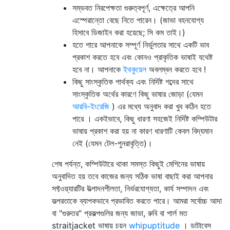
সম্ভবত নিরপেক্ষতা গুরুত্বপূর্ণ, এক্ষেত্রে আপনি
এস্পেরান্তো বেছে নিতে পারেন। (জাভা বহনযোগ্য
হিসাবে ডিজাইন করা হয়েছে; সি কম তাই।)
হতে পারে আপনাকে সম্পূর্ণ নির্ভুলতার সাথে একটি ভাব
প্রকাশ করতে হবে এবং কোনও প্রাকৃতিক ভাষাই যথেষ্ট
হবে না। আপনাকে
ইথকুয়েল
অবলম্বন করতে হবে !
কিছু সাংস্কৃতিক পার্থক্য এবং নির্দিষ্ট শব্দের সাথে
সাংস্কৃতিক অর্থের কারণে কিছু ভাষার জোড়া (যেমন
আরবি-ইংরেজি
) এর মধ্যে অনুবাদ করা খুব কঠিন হতে
পারে । একইভাবে, কিছু ধারণা সহজেই নির্দিষ্ট কম্পিউটার
ভাষায় প্রকাশ করা হয় না কারণ ধারণাটি কেবল বিদ্যমান
নেই (যেমন টেল-পুনরাবৃত্তি)।
শেষ পর্যন্ত, কম্পিউটারে থাকা সমস্ত কিছুই মেশিনের ভাষায়
অনুবাদিত হয় তবে কাজের জন্য সঠিক ভাষা বাছাই করা আপনার
সফ্টওয়্যারটির উত্পাদনশীলতা, নির্ভরযোগ্যতা, কার্য সম্পাদন এবং
তত্পরতাকে ব্যাপকভাবে প্রভাবিত করতে পারে। আমরা সর্বোচ্চ আদা
বা "গুরুতর" প্রকল্পগুলির জন্য জাভা, রুবি বা পার্ল মত
straitjacket ভাষায় চয়ন
whipuptitude
। ডাটাবেস