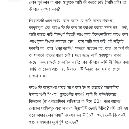
কোন পূর্ব জ্ঞান না থাকা মানুষকে আমি কী করতে চাই (আমি চাই) তা
কীভাবে ব্যাখ্যা করব?
শিরোনামটি এমন তথ্য থেকে আসে যে আমি আমার বাবা-মা,
বন্ধুবান্ধব এবং আরও কি কি করে তা ব্যাখ্যা করতে সক্ষম নই। হ্যাঁ,
আমি বলতে পারি
"সম্পূর্ণ বিষয়টি সফ্টওয়্যার বিকাশকারীদের আরও ভাল
সফ্টওয়্যার লিখতে সহায়তা করা"
, তবে আমি মনে করি এটি সত্যিই
দরকারী নয়: তারা "প্রোগ্রামিং" সম্পর্কে সচেতন নয়, তারা এর অর্থ কী
তা সম্পর্কে তাদের ধারণা নেই। মনে হচ্ছে আমি মধ্যযুগের কারও
কাছে একজন অটো মেকানিক বলছি: তারা কীভাবে আমি কী বিষয়ে কথা
বলছি তা কেবল জানে না, কীভাবে এটি উন্নত করা যায় তা ছেড়ে
দেওয়া যাক।
কারও কি বাস্তব-জগতের সাথে ভাল উপমা রয়েছে? আলোকিত
উদাহরণগুলি "এ-হা" মুহুর্তগুলির কারণ? আমি কি কম্পিউটারের
বিজ্ঞানের (বা একাডেমিক) অভিজ্ঞতা না দিয়ে 60+ বছর বয়সের
কোডের সংক্ষিপ্ত এবং সাধারণ স্নিপেটটি দেখাই উচিত? যদি তাই হয়
তবে আমার কোন ভাষাটি ব্যবহার করা উচিত? এখানে কেউ কি একই
ধরনের সমস্যার মুখোমুখি হয়েছেন?