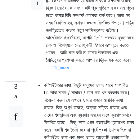
@ টেক্সটগীক এমনকি ইংরেজির মধ্যেও উপভাষা রয়েছে।
দ্বিগুণ নেতিবাচক এবং একটি প্রস্তুতিতে বাক্য সমাপ্তির
মতো ভাষার বিধি সম্পর্কে লোকেরা তর্ক করে। ভাষা সব
সময় বিকশিত হয়, কখনও কখনও বিতর্কিত উপায়ে। পাঠ্য
জনপ্রিয়তার কারণে নতুন সংক্ষিপ্তসার ঘটেছে।
আমেরিকান ইংরেজিতে, আপনি "গেট" প্রত্যয় যুক্ত করে
কোনও বিশেষ্যকে কেলেঙ্কারী হিসাবে রূপান্তর করতে
পারেন। আমি মনে করি না ভাষার উদ্ভাবন এবং
বৈচিত্র্যের প্রশংসা করতে আপনার দ্বিভাষিক হতে হবে।
—
200_সাক্সেস
কম্পিউটারের ভাষা কিছুটা মানুষের ভাষার সাথে সম্পর্কিত
3
to তারা মানক / সাধারণ / ভাগ করা শব্দ ব্যবহার করে।
বিবেচনা করুন যে এখানে হাজার হাজার মানবিক ভাষা
রয়েছে, কিছু অপূর্ণ রয়েছে, অন্যরা সক্রিয় রয়েছে এবং
তাদের শব্দভান্ডার এবং ব্যবহার সময়ের সাথে ক্রমাগতভাবে
বিকশিত হচ্ছে। কিছু লোক এমন ধারণাগুলি প্রকাশের জন্য
নতুন দরকারী শব্দ তৈরি করে যা পূর্বে প্রকাশযোগ্য ছিল না।
কম্পিউটার ভাষা এবং মানব ভাষার আরেকটি ওভারল্যাপিং