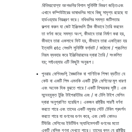
বিনিময়যোগ্য অংশগুলির
বিশাল সুনির্দিষ্ট বিবরণ জড়িত
এবং
এখানে কম্পিউটারের ভাষাগুলির সাথে কিছু সাদৃশ্য রয়েছে যা
হার্ডওয়্যার নিয়ন্ত্রণ করে। নথিগুলির সমস্ত জটিলতার
কল্পনা করুন যা জেট ইঞ্জিনগুলি ঠিক কীভাবে তৈরি করবেন
তা বর্ণনা করে: সমস্ত অংশ, কীভাবে তারা নির্মাণ করা হয়,
কীভাবে তারা একসাথে ফিট হয়, কীভাবে তারা একত্রিত হয়
ইত্যাদি etc সেগুলি সুনির্দিষ্ট ফর্ম্যাট / কাঠামো / প্রচলিত
নিয়ম ব্যবহার করে ইঞ্জিনিয়ারদের দ্বারা তৈরি / সংকলিত
হয়; সফ্টওয়্যার এটি কিছুটা অনুরূপ।
পুনরায়
মেশিনগুলি,
বৈজ্ঞানিক বা গাণিতিক শিক্ষা ব্যতীত যে
কেউ বা একটি শিশু এমনকি একটি
টুরিং মেশিনের
মূল ধারণা
এবং অনেক দিক বুঝতে পারে
!
একটি বিস্ময়কর সৃষ্টি। এক
সন্দেহযুক্ত টুরিং টাইপরাইটার এবং / বা টেলি টাইপ মেশিন
দ্বারা অনুপ্রাণিত হয়েছিল। একজন রাষ্ট্রীয় সারণী বর্ণনা
করতে পারে এবং তাদের একটি নমুনার স্টেট টেবিল প্রদর্শন
করতে পারে যা গুণনের গুণন করে, এবং কেউ কোনও
টিউরিং মেশিনের ইউটিউব অ্যানিমেশনটি গুণনের মতো
একটি বেসিক গণনা দেখতে পারে। তাদের বলুন যে রাষ্ট্রীয়