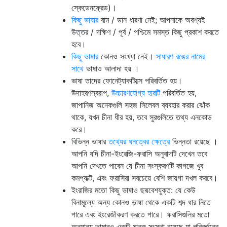
স্কেডেনফ্রেড)।
কিছু ভাষার
বাম / ডান ধারণা নেই; আপনাকে অবশ্যই
উত্তর / দক্ষিণ / পূর্ব / পশ্চিমে সমস্ত কিছু প্রকাশ করতে
হবে।
কিছু ভাষার
কোনও সংখ্যা নেই।
সাধারণ রঙের নামের
সাথে
ভাষাও আলাদা হয় ।
ভাষা তাদের ফোনেট্যাকটিক্সে পরিবর্তিত হয়।
উদাহরণস্বরূপ,
উচ্চারণযোগ্য হারটি
পরিবর্তিত হয়,
জাপানিজ অনেকগুলি সহজ সিলেবল ব্যবহার করার ঝোঁক
থাকে, যখন চীনা ধীর হয়, তবে সুরগুলিতে তথ্য এনকোড
করে।
বিভিন্ন ভাষার
তথ্যের ঘনত্বের ক্ষেত্রে
ভিন্নতা রয়েছে ।
আপনি যদি চীনা-ইংরেজি-ফরাসি অনুবাদটি দেখেন তবে
আপনি দেখতে পাবেন যে চীনা সংস্করণটি কাগজে খুব
কমপ্যাক্ট, এবং ফরাসিরা সবচেয়ে বেশি জায়গা দখল করবে।
ইংরাজির মতো কিছু ভাষাও ছদ্মবেশযুক্ত: যে কেউ
বিনামূল্যে অন্য কোনও ভাষা থেকে একটি শব্দ ধার নিতে
পারে এবং ইংরেজীকরণ করতে পারে। ফরাসিগুলির মতো
অন্যান্য ভাষারও একটি মানক সংস্থা রয়েছে যা পরিবর্তনের