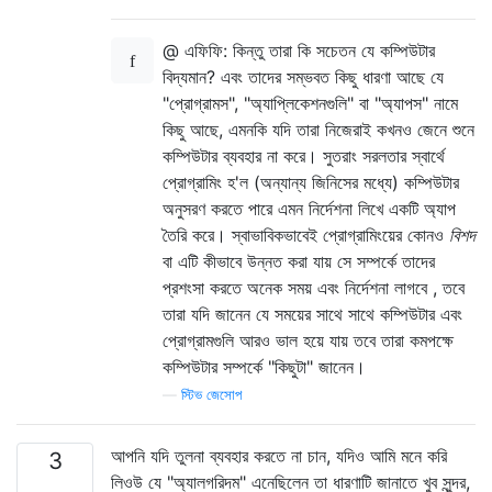
@ এফিফি: কিন্তু তারা কি সচেতন যে কম্পিউটার
বিদ্যমান? এবং তাদের সম্ভবত কিছু ধারণা আছে যে
"প্রোগ্রামস", "অ্যাপ্লিকেশনগুলি" বা "অ্যাপস" নামে
কিছু আছে, এমনকি যদি তারা নিজেরাই কখনও জেনে শুনে
কম্পিউটার ব্যবহার না করে। সুতরাং সরলতার স্বার্থে
প্রোগ্রামিং হ'ল (অন্যান্য জিনিসের মধ্যে) কম্পিউটার
অনুসরণ করতে পারে এমন নির্দেশনা লিখে একটি অ্যাপ
তৈরি করে। স্বাভাবিকভাবেই প্রোগ্রামিংয়ের কোনও
বিশদ
বা এটি কীভাবে উন্নত করা যায় সে সম্পর্কে তাদের
প্রশংসা করতে অনেক সময় এবং নির্দেশনা লাগবে , তবে
তারা যদি জানেন যে সময়ের সাথে সাথে কম্পিউটার এবং
প্রোগ্রামগুলি আরও ভাল হয়ে যায় তবে তারা কমপক্ষে
কম্পিউটার সম্পর্কে "কিছুটা" জানেন।
—
স্টিভ জেসোপ
আপনি যদি তুলনা ব্যবহার করতে না চান, যদিও আমি মনে করি
3
লিওউ যে "অ্যালগরিদম" এনেছিলেন তা ধারণাটি জানাতে খুব সুন্দর,