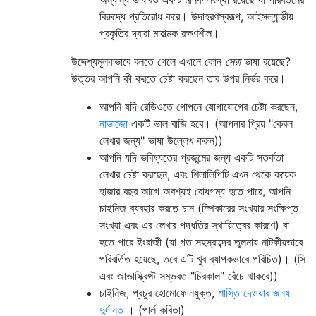
বিরুদ্ধে প্রতিরোধ করে। উদাহরণস্বরূপ, আইসল্যান্ডীয়
প্রকৃতির দ্বারা মারাত্মক রক্ষণশীল।
উদ্দেশ্যমূলকভাবে বলতে গেলে এখানে কোন
সেরা
ভাষা রয়েছে?
উত্তর আপনি কী করতে চেষ্টা করছেন তার উপর নির্ভর করে।
আপনি যদি রেডিওতে গোপনে যোগাযোগের চেষ্টা করছেন,
নাভাজো
একটি ভাল বাজি হবে। (আপনার প্রিয় "কেবল
লেখার জন্য" ভাষা উল্লেখ করুন))
আপনি যদি ভবিষ্যতের প্রজন্মের জন্য একটি সতর্কতা
লেখার চেষ্টা করছেন, এবং শিলালিপিটি এখন থেকে কয়েক
হাজার বছর আগে অবশ্যই বোধগম্য হতে পারে, আপনি
চাইনিজ ব্যবহার করতে চান (স্পিকারের সংখ্যার সংক্ষিপ্ত
সংখ্যা এবং এর লেখার পদ্ধতির স্থায়িত্বের কারণে) বা
হতে পারে ইংরাজী (যা গত সহস্রাব্দের তুলনায় নাটকীয়ভাবে
পরিবর্তিত হয়েছে, তবে এটি খুব ব্যাপকভাবে পরিচিত)। (সি
এবং জাভাস্ক্রিপ্ট সম্ভবত "চিরকাল" বেঁচে থাকবে))
চাইনিজ, প্রচুর হোমোফোনযুক্ত,
শাস্তি দেওয়ার জন্য
দুর্দান্ত
। (পার্ল কবিতা)