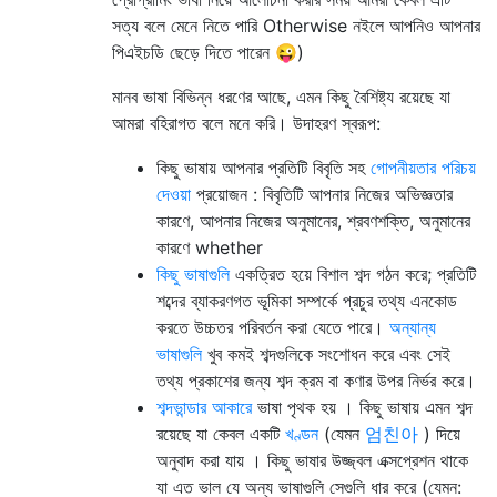
সত্য বলে মেনে নিতে পারি Otherwise নইলে আপনিও আপনার
পিএইচডি ছেড়ে দিতে পারেন 😜)
মানব ভাষা বিভিন্ন ধরণের আছে, এমন কিছু বৈশিষ্ট্য রয়েছে যা
আমরা বহিরাগত বলে মনে করি। উদাহরণ স্বরূপ:
কিছু ভাষায় আপনার প্রতিটি বিবৃতি সহ
গোপনীয়তার পরিচয়
দেওয়া
প্রয়োজন : বিবৃতিটি আপনার নিজের অভিজ্ঞতার
কারণে, আপনার নিজের অনুমানের, শ্রবণশক্তি, অনুমানের
কারণে whether
কিছু ভাষাগুলি
একত্রিত হয়ে বিশাল শব্দ গঠন করে; প্রতিটি
শব্দের ব্যাকরণগত ভূমিকা সম্পর্কে প্রচুর তথ্য এনকোড
করতে উচ্চতর পরিবর্তন করা যেতে পারে।
অন্যান্য
ভাষাগুলি
খুব কমই শব্দগুলিকে সংশোধন করে এবং সেই
তথ্য প্রকাশের জন্য শব্দ ক্রম বা কণার উপর নির্ভর করে।
শব্দভান্ডার আকারে
ভাষা পৃথক হয় । কিছু ভাষায় এমন শব্দ
রয়েছে যা কেবল একটি
খণ্ডন
(যেমন
엄친아
) দিয়ে
অনুবাদ করা যায় । কিছু ভাষার উজ্জ্বল এক্সপ্রেশন থাকে
যা এত ভাল যে অন্য ভাষাগুলি সেগুলি ধার করে (যেমন: