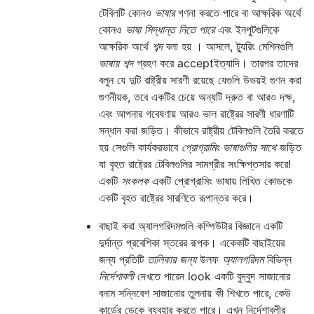
টেবিলটি কোনও
ভাষার
গণনা করতে পারে বা আক্ষরিক অর্থে
কোনও
ভাষা
সিদ্ধান্ত নিতে পারে
এবং ইনপুটগুলিকে
আক্ষরিক অর্থে
শব্দ
বলা হয় । আসলে, ট্যুরিং মেশিনগুলি
ভাষায় শব্দ
গ্রহণ করে accept
ইত্যাদি। তারপর তাদের
বলুন যে দুটি রাষ্ট্রীয় সারণী রয়েছে যেগুলি উভয়ই গুণন করা
গুণনীয়ক, তবে একটির চেয়ে অন্যটি দ্রুত বা আরও দক্ষ,
এবং আপনার গবেষণায় আরও ভাল রাষ্ট্রের সারণী ধারণাটি
সন্ধান করা জড়িত। কীভাবে রাষ্ট্রীয় টেবিলগুলি তৈরি করতে
হয় সেগুলি কার্যকরভাবে
প্রোগ্রামিং ভাষাগুলির সাথে
জড়িত
যা বৃহত রাষ্ট্রের টেবিলগুলির সামগ্রীর সংক্ষিপ্তসার করে!
একটি
সংকলক
একটি প্রোগ্রামিং ভাষায় লিখিত কোডকে
একটি বৃহত রাষ্ট্রের সারণিতে রূপান্তর করে।
বাছাই করা অ্যালগরিদমগুলি কম্পিউটার বিজ্ঞানে একটি
দুর্দান্ত প্রবেশিকা স্তরের রূপক। একেকটি বাছাইয়ের
জন্য প্রতিটি
তালিকার জন্য
উলফ
অ্যালগরিদম
বিভিন্ন
নির্দেশাবলী
দেখতে পারেন look একটি বুদ্বুদ সাজানোর
বনাম সন্নিবেশ সাজানোর তুলনায় কী শিখতে পারে, কেউ
কার্ডের ডেকে ব্যবহার করতে পারে। এখন নির্দেশাবলীর