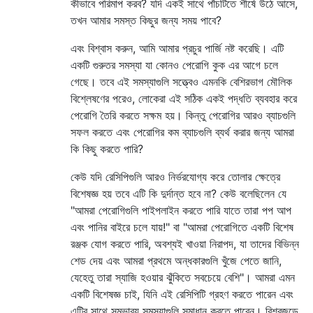
কীভাবে পরিমাপ করব? যদি একই সাথে পাঁচটিতে শীর্ষে উঠে আসে,
তখন আমার সমস্ত কিছুর জন্য সময় পাবে?
এবং বিশ্বাস করুন, আমি আমার প্রচুর পার্জি নষ্ট করেছি। এটি
একটি গুরুতর সমস্যা যা কোনও পেরোগি কুক এর আগে চলে
গেছে। তবে এই সমস্যাগুলি সত্ত্বেও এমনকি বেশিরভাগ মৌলিক
বিশ্লেষণের পরেও, লোকেরা এই সঠিক একই পদ্ধতি ব্যবহার করে
পেরোগি তৈরি করতে সক্ষম হয়। কিন্তু পেরোগির আরও ব্যাচগুলি
সফল করতে এবং পেরোগির কম ব্যাচগুলি ব্যর্থ করার জন্য আমরা
কি কিছু করতে পারি?
কেউ যদি রেসিপিগুলি আরও নির্ভরযোগ্য করে তোলার ক্ষেত্রে
বিশেষজ্ঞ হয় তবে এটি কি দুর্দান্ত হবে না? কেউ বলেছিলেন যে
"আমরা পেরোগিগুলি পাইপলাইন করতে পারি যাতে তারা পপ আপ
এবং পানির বাইরে চলে যায়!" বা "আমরা পেরোগিতে একটি বিশেষ
রঞ্জক যোগ করতে পারি, অবশ্যই খাওয়া নিরাপদ, যা তাদের বিভিন্ন
শেড দেয় এবং আমরা প্রথমে অন্ধকারগুলি খুঁজে পেতে জানি,
যেহেতু তারা স্যাজি হওয়ার ঝুঁকিতে সবচেয়ে বেশি"। আমরা এমন
একটি বিশেষজ্ঞ চাই, যিনি এই রেসিপিটি গ্রহণ করতে পারেন এবং
এটির সাথে সম্ভাব্য সমস্যাগুলি সমাধান করতে পারেন। বিশ্বজুড়ে