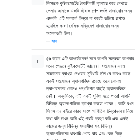
নিজেকে কুইকসোর্টের বৈকল্পিকটি ব্যবহার করে দেখতে
পেলাম আমাকে একটি স্ট্যাক পেপারগুলি সাজানোর জন্য
এমনকি এটি সম্পর্কে চিন্তা না করেই গুছিয়ে রাখতে
হয়েছিল কারণ বেসিক সন্নিবেশ সাজানোর জন্য
অনেকগুলি ছিল।
—
জাব
@ জ্যাব এটি আশ্চর্যজনক! তবে আপনি সম্ভবত আপনার
মনের পেছনে কুইকসোর্টটি জানেন। সংযোজন বনাম
সাজানোর ব্যাখ্যা দেওয়ার সুবিধাটি হ'ল যে কারও কাছে
একই সংযোজন অ্যালগরিদম রয়েছে তবে কোনও
ল্যাপারসনের কোনও পদ্ধতিগত বাছাই অ্যালগরিদম
নেই। অন্যদিকে, এটি একটি সুবিধা হতে পারে! আপনি
বিভিন্ন অ্যালগোরিদম ব্যাখ্যা করতে পারেন। আমি যখন
সিএস এর বাইরে কারও সাথে গাণিতিক চিন্তাভাবনা নিয়ে
কথা বলি তখন আমি এই পথটি গ্রহণ করি এবং একই
কাজের জন্য বিভিন্ন সময়সীমা সহ বিভিন্ন
অ্যালগরিদমের ধারণাটি পেয়ে যায় এবং কেন নিম্ন