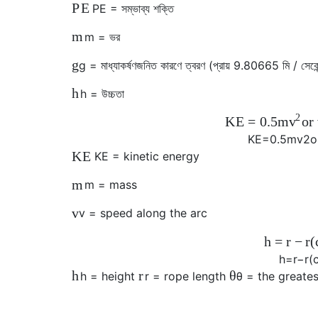
P
E
P
E
= সম্ভাব্য শক্তি
m
m
= ভর
g
g
= মাধ্যাকর্ষণজনিত কারণে ত্বরণ (প্রায় 9.80665 মি / সেকে
h
h
= উচ্চতা
2
K
E
=
0.5
m
or
v
K
E
=
0.5
m
v
2
o
K
E
K
E
= kinetic energy
m
m
= mass
v
v
= speed along the arc
h
=
r
−
r
(
h
=
r
−
r
(
h
r
θ
h
= height
r
= rope length
θ
= the greates