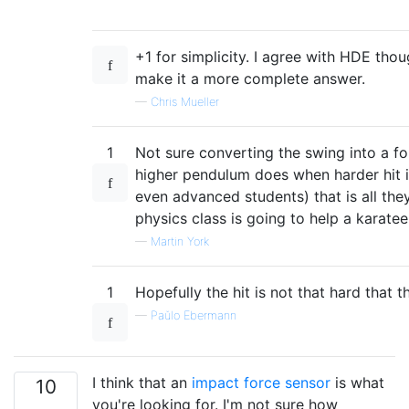
+1 for simplicity. I agree with HDE th
make it a more complete answer.
—
Chris Mueller
1
Not sure converting the swing into a f
higher pendulum does when harder hit it 
even advanced students) that is all th
physics class is going to help a karatee
—
Martin York
1
Hopefully the hit is not that hard that t
—
Paŭlo Ebermann
I think that an
impact force sensor
is what
10
you're looking for. I'm not sure how