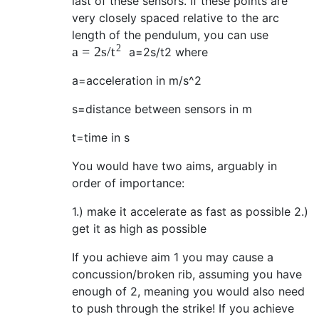
last of these sensors. If these points are
very closely spaced relative to the arc
length of the pendulum, you can use
2
a
=
2
s
/
t
a
=
2
s
/
t
2
where
a=acceleration in m/s^2
s=distance between sensors in m
t=time in s
You would have two aims, arguably in
order of importance:
1.) make it accelerate as fast as possible 2.)
get it as high as possible
If you achieve aim 1 you may cause a
concussion/broken rib, assuming you have
enough of 2, meaning you would also need
to push through the strike! If you achieve