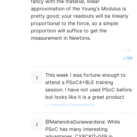
fancy with the material, linear
approximation of the Young's Modulus is
pretty good; your readouts will be linearly
proportional to the force, so a simple
proportion will suffice to get the
measurement in Newtons.
—
SF.
সূত্র
This week I was fortune enough to
attend a PSoC4+BLE training
session. I have not used PSoC before
but looks like it is a great product
—
Mahendra Gunawardena
@MahendraGunawardena: While
PSoC has many interesting
advantages, CY8CKIT-049 in