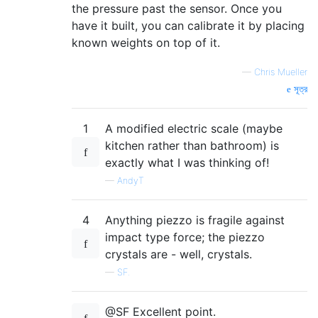
the pressure past the sensor. Once you
have it built, you can calibrate it by placing
known weights on top of it.
—
Chris Mueller
সূত্র
1
A modified electric scale (maybe
kitchen rather than bathroom) is
exactly what I was thinking of!
—
AndyT
4
Anything piezzo is fragile against
impact type force; the piezzo
crystals are - well, crystals.
—
SF.
@SF Excellent point.