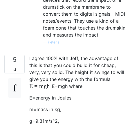
drumstick on the membrane to
convert them to digital signals - MIDI
notes/events. They use a kind of a
foam cone that touches the drumskin
and measures the impact.
—
Peteris
I agree 100% with Jeff, the advantage of
5
this is that you could build it for cheap,
very, very solid. The height it swings to will
give you the energy with the formula
E
=
m
g
h
E
=
m
g
h
where
E=energy in Joules,
m=mass in kg,
g=9.81m/s^2,