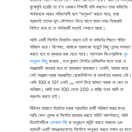
মুখোমুখি হয়েছি তা হ'ল একজন শিক্ষার্থী দাবি করলেও তারা ধর্মঘটের
পার্থক্যকে আরও শক্তিশালী বলে "অনুভব" করতে পারে, তারা
প্রায়শই তাদের ভুল কৌশলতে ফিরে আসে কারণ তারা নিজেরাই
নিশ্চিত করে না যে পার্থক্যটি সত্যই সেখানে আছে।
আমি একটি সিস্টেম ডিজাইন করতে চাই যা ধর্মঘটের পিছনে শক্তি
পরিমাপ করে। বিশেষত, আমাকে প্রভাবের পয়েন্টে কিছু সেন্সর সনাক্ত
করতে হবে যা ব্যবহার করা যেতে পারে। ন্যাশনাল জিওগ্রাফিক
খুব
অনুরূপ কিছু
করেছে , তবে ক্র্যাশ টেস্টের ডামিগুলির মতো তারা যে
সরঞ্জামাদি ব্যবহার করে তা ব্যয়বহুল ব্যয়বহুল। তেমনি, আমার কাছে
সেই সরঞ্জাম দ্বারা সরবরাহিত রেজোলিউশন বা যথার্থতার দরকার নেই।
কেউ 100 বা 101 এলবি
ফোর্স দিয়ে আঘাত করুক না কেন তা
এফ
অবিরাম। আমি যখন 100 থেকে 200 এ যাচ্ছি তখন আমি তা
প্রদর্শন করতে চাই।
বিভিন্ন কারাতে স্ট্রাইক দ্বারা প্রভাবিত বলটি পরিমাপ করার জন্য
আমি কোন সেন্সর বা সিস্টেম ব্যবহার করতে পারি? আদর্শভাবে, আমি
ডিভাইসটিকে
ফোকাস মিট
বা অনুরূপে মাউন্ট করতে পারতাম এবং
প্যাডটি একটি সামঞ্জস্যযোগ্য সিস্টেমে সংযুক্ত করতে সক্ষম হব যাতে