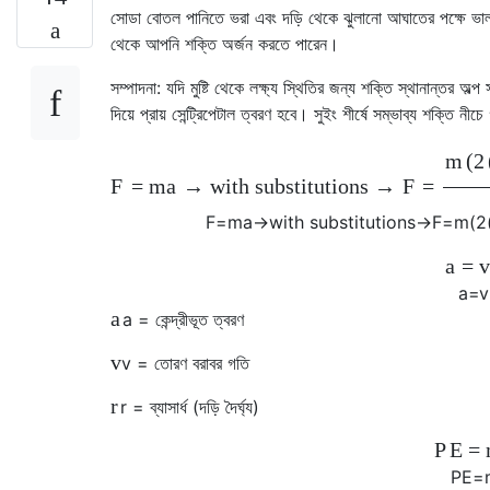
সোডা বোতল পানিতে ভরা এবং দড়ি থেকে ঝুলানো আঘাতের পক্ষে ভাল
থেকে আপনি শক্তি অর্জন করতে পারেন।
সম্পাদনা: যদি মুষ্টি থেকে লক্ষ্য স্থিতির জন্য শক্তি স্থানান্তর অল
দিয়ে প্রায় সেন্ট্রিপেটাল ত্বরণ হবে। সুইং শীর্ষে সম্ভাব্য শক্তি ন
m
(
2
F
=
m
a
→
with substitutions
→
F
=
F
=
m
a
→
with substitutions
→
F
=
m
(
2
a
=
a
=
v
a
a
= কেন্দ্রীভূত ত্বরণ
v
v
= তোরণ বরাবর গতি
r
r
= ব্যাসার্ধ (দড়ি দৈর্ঘ্য)
P
E
=
P
E
=